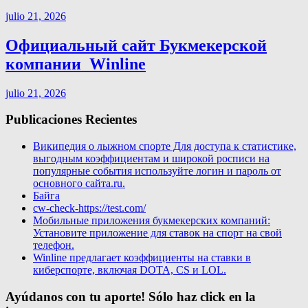
julio 21, 2026
Официальный сайт Букмекерской
компании ️ Winline
julio 21, 2026
Publicaciones Recientes
Википедия о лыжном спорте Для доступа к статистике,
выгодным коэффициентам и широкой росписи на
популярные события используйте логин и пароль от
основного сайта.ru.
Байга
cw-check-https://test.com/
Мобильные приложения букмекерских компаний:
Установите приложение для ставок на спорт на свой
телефон.
Winline предлагает коэффициенты на ставки в
киберспорте, включая DOTA, CS и LOL.
Ayúdanos con tu aporte! Sólo haz click en la