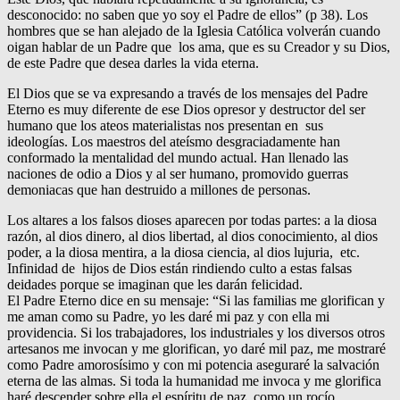
desconocido: no saben que yo soy el Padre de ellos” (p 38). Los
hombres que se han alejado de la Iglesia Católica volverán cuando
oigan hablar de un Padre que los ama, que es su Creador y su Dios,
de este Padre que desea darles la vida eterna.
El Dios que se va expresando a través de los mensajes del Padre
Eterno es muy diferente de ese Dios opresor y destructor del ser
humano que los ateos materialistas nos presentan en sus
ideologías. Los maestros del ateísmo desgraciadamente han
conformado la mentalidad del mundo actual. Han llenado las
naciones de odio a Dios y al ser humano, promovido guerras
demoniacas que han destruido a millones de personas.
Los altares a los falsos dioses aparecen por todas partes: a la diosa
razón, al dios dinero, al dios libertad, al dios conocimiento, al dios
poder, a la diosa mentira, a la diosa ciencia, al dios lujuria, etc.
Infinidad de hijos de Dios están rindiendo culto a estas falsas
deidades porque se imaginan que les darán felicidad.
El Padre Eterno dice en su mensaje: “Si las familias me glorifican y
me aman como su Padre, yo les daré mi paz y con ella mi
providencia. Si los trabajadores, los industriales y los diversos otros
artesanos me invocan y me glorifican, yo daré mil paz, me mostraré
como Padre amorosísimo y con mi potencia aseguraré la salvación
eterna de las almas. Si toda la humanidad me invoca y me glorifica
haré descender sobre ella el espíritu de paz, como un rocío