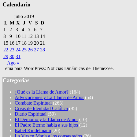
Calendario
julio 2019
L
M
X
J
V
S
D
1
2
3
4
5
6
7
8
9
10
11
12
13
14
15
16
17
18
19
20
21
22
23
24
25
26
27
28
29
30
31
Ago »
Tema para WordPress: Noticias Dinámicas de ThemeZee.
Categorias
¿Qué es la Llama de Amor?
(164)
Advocaciones y La Llama de Amor
(54)
Combate Espiritual
(263)
Crisis de Identidad Católica
(95)
Diario Espiritual
(59)
El Demonio y la Llama de Amor
(10)
El Padre Eterno habla a sus hijos
(12)
Isabel Kindelmann
(20)
La Virgen María a los consagrados
(26)