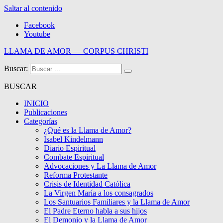
Saltar al contenido
Facebook
Youtube
LLAMA DE AMOR — CORPUS CHRISTI
Buscar:
Blog de la Llama de Amor
BUSCAR
INICIO
Publicaciones
Categorías
¿Qué es la Llama de Amor?
Isabel Kindelmann
Diario Espiritual
Combate Espiritual
Advocaciones y La Llama de Amor
Reforma Protestante
Crisis de Identidad Católica
La Virgen María a los consagrados
Los Santuarios Familiares y la Llama de Amor
El Padre Eterno habla a sus hijos
El Demonio y la Llama de Amor