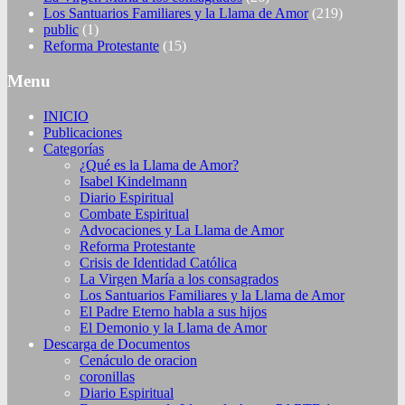
Los Santuarios Familiares y la Llama de Amor
(219)
public
(1)
Reforma Protestante
(15)
Menu
INICIO
Publicaciones
Categorías
¿Qué es la Llama de Amor?
Isabel Kindelmann
Diario Espiritual
Combate Espiritual
Advocaciones y La Llama de Amor
Reforma Protestante
Crisis de Identidad Católica
La Virgen María a los consagrados
Los Santuarios Familiares y la Llama de Amor
El Padre Eterno habla a sus hijos
El Demonio y la Llama de Amor
Descarga de Documentos
Cenáculo de oracion
coronillas
Diario Espiritual