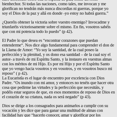
bienhechor. Si todas las naciones, como tales, me invocan y me
glorifican no tendrán más nunca discordias ni guerras, porque yo
soy el Dios de la paz y allá en donde -yo estoy no habrá guerra.”
¿Queréis obtener la victoria sobre vuestro enemigo? Invocadme y
triunfaréis victoriosamente sobre el mismo. En fin, vosotros sabéis
que con mi potencia todo lo puedo” (p 42).
El Padre lo que desea es “encontrar corazones que puedan
entenderme“. Nos dice algo fundamental para comprender el don de
la Llama de Amor: “Yo soy la santidad, de la cual poseo la
perfección y la plenitud, y os dono esa santidad – de la cual soy el
autor- a través de mi Espíritu Santo, y la instauro en vuestras almas
con los méritos de mi Hijo. Es por mi Hijo y por el Espíritu Santo
que yo vengo hacia vosotros y en vosotros, y en vosotros busco mi
reposo” ( p 42).
La Eucaristía es el lugar de encuentro por excelencia con Dios
Padre. “Os inundo con mi amor, y entonces no tenéis que hacer otra
cosa que pedirme las virtudes y la perfección que necesitáis, y
podéis estar seguros de que, en esos momentos de reposo de Dios en
el corazón de su criatura, nada os será negado” (p 43).
Dios se dirige a los consagrados para animarlos a cumplir con su
vocación y les dice que para ganar una multitud de almas con
facilidad hay que “hacerlo conocer, amar y glorificar por los