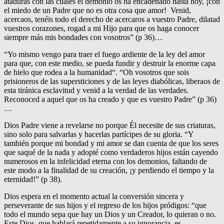
ataduras con las cuales el demonio os ha encadenado hasta hoy, ¡con
el miedo de un Padre que no es otra cosa que amor! Venid,
acercaos, tenéis todo el derecho de acercaros a vuestro Padre, dilatad
vuestros corazones, rogad a mi Hijo para que os haga conocer
siempre más mis bondades con vosotros” (p 36)…
“Yo mismo vengo para traer el fuego ardiente de la ley del amor
para que, con este medio, se pueda fundir y destruir la enorme capa
de hielo que rodea a la humanidad“. “Oh vosotros que sois
prisioneros de las supersticiones y de las leyes diabólicas, liberaos de
esta tiránica esclavitud y venid a la verdad de las verdades.
Reconoced a aquel que os ha creado y que es vuestro Padre” (p 36)
…
Dios Padre viene a revelarse no porque Él necesite de sus criaturas,
sino solo para salvarlas y hacerlas partícipes de su gloria. “Y
también porque mi bondad y mi amor se dan cuenta de que los seres
que saqué de la nada y adopté como verdaderos hijos están cayendo
numerosos en la infelicidad eterna con los demonios, faltando de
este modo a la finalidad de su creación, ¡y perdiendo el tiempo y la
eternidad!” (p 38).
Dios espera en el momento actual la conversión sincera y
perseverante de sus hijos y el regreso de los hijos pródigos: “que
todo el mundo sepa que hay un Dios y un Creador, lo quieran o no.
Este Dios, que hablará repetidamente a su ignorancia, es