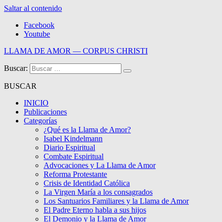
Saltar al contenido
Facebook
Youtube
LLAMA DE AMOR — CORPUS CHRISTI
Buscar:
Blog de la Llama de Amor
BUSCAR
INICIO
Publicaciones
Categorías
¿Qué es la Llama de Amor?
Isabel Kindelmann
Diario Espiritual
Combate Espiritual
Advocaciones y La Llama de Amor
Reforma Protestante
Crisis de Identidad Católica
La Virgen María a los consagrados
Los Santuarios Familiares y la Llama de Amor
El Padre Eterno habla a sus hijos
El Demonio y la Llama de Amor