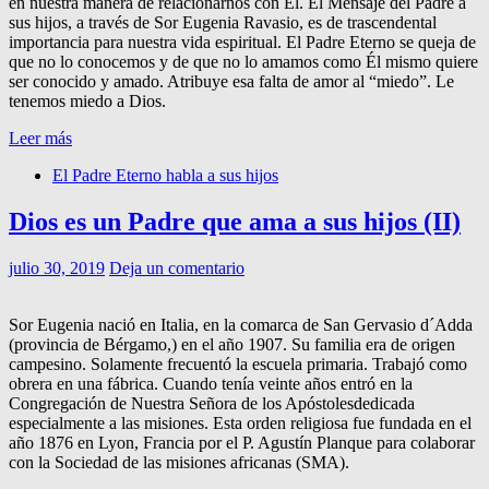
en nuestra manera de relacionarnos con Él. El Mensaje del Padre a
sus hijos, a través de Sor Eugenia Ravasio, es de trascendental
importancia para nuestra vida espiritual. El Padre Eterno se queja de
que no lo conocemos y de que no lo amamos como Él mismo quiere
ser conocido y amado. Atribuye esa falta de amor al “miedo”. Le
tenemos miedo a Dios.
Leer más
El Padre Eterno habla a sus hijos
Dios es un Padre que ama a sus hijos (II)
julio 30, 2019
Deja un comentario
Sor Eugenia nació en Italia, en la comarca de San Gervasio d´Adda
(provincia de Bérgamo,) en el año 1907. Su familia era de origen
campesino. Solamente frecuentó la escuela primaria. Trabajó como
obrera en una fábrica. Cuando tenía veinte años entró en la
Congregación de Nuestra Señora de los Apóstolesdedicada
especialmente a las misiones. Esta orden religiosa fue fundada en el
año 1876 en Lyon, Francia por el P. Agustín Planque para colaborar
con la Sociedad de las misiones africanas (SMA).