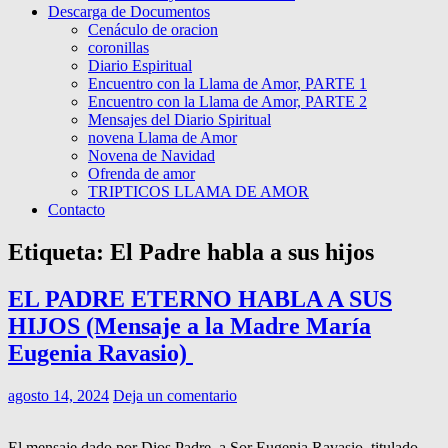
Descarga de Documentos
Cenáculo de oracion
coronillas
Diario Espiritual
Encuentro con la Llama de Amor, PARTE 1
Encuentro con la Llama de Amor, PARTE 2
Mensajes del Diario Spiritual
novena Llama de Amor
Novena de Navidad
Ofrenda de amor
TRIPTICOS LLAMA DE AMOR
Contacto
Etiqueta:
El Padre habla a sus hijos
EL PADRE ETERNO HABLA A SUS
HIJOS (Mensaje a la Madre María
Eugenia Ravasio)
agosto 14, 2024
Deja un comentario
El mensaje dado por Dios Padre, a Sor Eugenia Ravasio, titulado