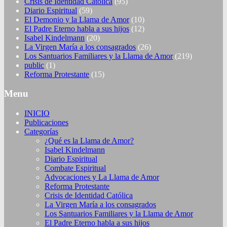
Crisis de Identidad Católica
(95)
Diario Espiritual
(59)
El Demonio y la Llama de Amor
(10)
El Padre Eterno habla a sus hijos
(12)
Isabel Kindelmann
(20)
La Virgen María a los consagrados
(26)
Los Santuarios Familiares y la Llama de Amor
(219)
public
(1)
Reforma Protestante
(15)
Menu
INICIO
Publicaciones
Categorías
¿Qué es la Llama de Amor?
Isabel Kindelmann
Diario Espiritual
Combate Espiritual
Advocaciones y La Llama de Amor
Reforma Protestante
Crisis de Identidad Católica
La Virgen María a los consagrados
Los Santuarios Familiares y la Llama de Amor
El Padre Eterno habla a sus hijos