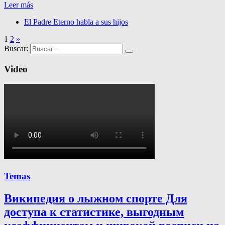
Leer más
El Padre Eterno habla a sus hijos
1
2
»
Buscar:
Video
Temas
Википедия о лыжном спорте Для
доступа к статистике, выгодным