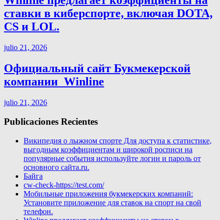
Winline предлагает коэффициенты на
ставки в киберспорте, включая DOTA,
CS и LOL.
julio 21, 2026
Официальный сайт Букмекерской
компании ️ Winline
julio 21, 2026
Publicaciones Recientes
Википедия о лыжном спорте Для доступа к статистике,
выгодным коэффициентам и широкой росписи на
популярные события используйте логин и пароль от
основного сайта.ru.
Байга
cw-check-https://test.com/
Мобильные приложения букмекерских компаний:
Установите приложение для ставок на спорт на свой
телефон.