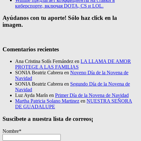
Winline предлагает коэффициенты на ставки в
киберспорте, включая DOTA, CS и LOL.
Ayúdanos con tu aporte! Sólo haz click en la
imagen.
Comentarios recientes
Ana Cristina Solís Fernández
en
LA LLAMA DE AMOR
PROTEGE A LAS FAMILIAS
SONIA Beatriz Cabrera
en
Noveno Día de la Novena de
Navidad
SONIA Beatriz Cabrera
en
Segundo Día de la Novena de
Navidad
Luz Ayda Marín
en
Primer Día de la Novena de Navidad
Martha Patricia Solano Martinez
en
NUESTRA SEÑORA
DE GUADALUPE
Suscibete a nuestra lista de correos¡
Nombre*