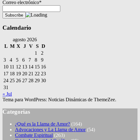
Correo electrónico*
Calendario
agosto 2026
L
M
X
J
V
S
D
1
2
3
4
5
6
7
8
9
10
11
12
13
14
15
16
17
18
19
20
21
22
23
24
25
26
27
28
29
30
31
« Jul
Tema para WordPress: Noticias Dinámicas de ThemeZee.
Categorias
¿Qué es la Llama de Amor?
(164)
Advocaciones y La Llama de Amor
(54)
Combate Espiritual
(263)