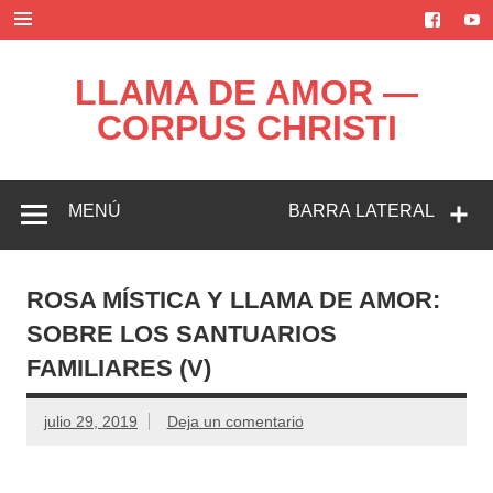
Saltar
al
contenido
LLAMA DE AMOR —
CORPUS CHRISTI
Blog de la Llama de Amor
MENÚ
BARRA LATERAL
ROSA MÍSTICA Y LLAMA DE AMOR:
SOBRE LOS SANTUARIOS
FAMILIARES (V)
julio 29, 2019
Deja un comentario