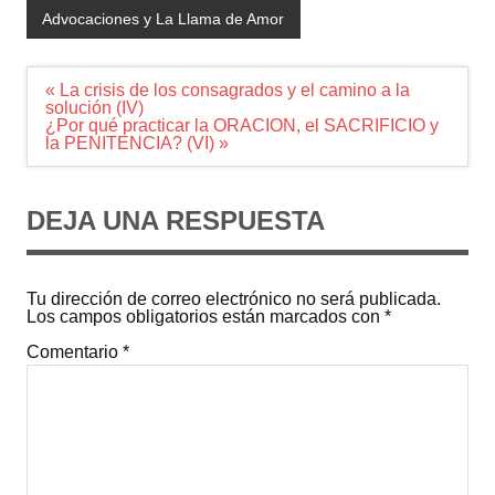
Advocaciones y La Llama de Amor
Navegación
« La crisis de los consagrados y el camino a la
de
solución (IV)
entradas
¿Por qué practicar la ORACION, el SACRIFICIO y
la PENITENCIA? (VI) »
DEJA UNA RESPUESTA
Tu dirección de correo electrónico no será publicada.
Los campos obligatorios están marcados con
*
Comentario
*