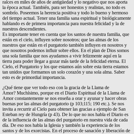
raíces en miles de años de antigüedad y lo negativo que nos aporta
la época actual. También, para ser honestos y realistas, no todo es
sombrío. Poseemos la herencia positiva y todo lo bueno y hermoso
del tiempo actual. Tener una familia sana espiritual y biológicamente
hablando es de primera importancia para nuestra felicidad y la de
nuestros descendientes.
Es importante tener en cuenta que los santos de nuestra familia, que
están en el cielo, influyen sobre nosotros; que las almas de los
nuestros que están en el purgatorio también influyen en nosotros y
que nosotros podemos influir sobre ellos. En el plan de Dios somos
una sola familia que nos ayudamos a vivir felizmente aquí en la
tierra para poder llegar a gozar más tarde de la felicidad eterna. El
Cielo, el Purgatorio y los que estamos aún sobre esta tierra estamos
tan unidos que formamos un solo corazón y una sola alma. Saber
esto es de primordial importancia.
¿Qué tiene que ver todo eso con la gracia de la Llama de
Amor? Muchísimo, porque en el Diario Espiritual de la Llama de
Amor constantemente se nos enseña a orar y ayunar y hacer obras
buenas por las almas del purgatorio (p 103;115; 190 etc.). Se nos
invita a recurrir al Cielo para obtener las gracias a ejemplo de San
Esteban rey de Hungría (p 43). De lo que no nos habla el Diario es
de la influencia de las almas del purgatorio en nuestra vida de cada
día. De eso nos habla la Iglesia y también la experiencia de los
santos y de los exorcistas. En el proceso de sanación y liberación de