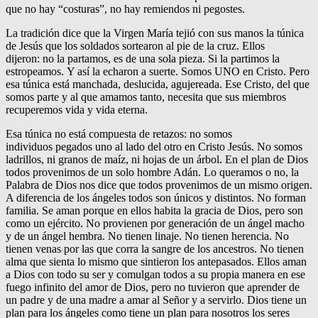
que no hay “costuras”, no hay remiendos ni pegostes.
La tradición dice que la Virgen María tejió con sus manos la túnica
de Jesús que los soldados sortearon al pie de la cruz. Ellos
dijeron: no la partamos, es de una sola pieza. Si la partimos la
estropeamos. Y así la echaron a suerte. Somos UNO en Cristo. Pero
esa túnica está manchada, deslucida, agujereada. Ese Cristo, del que
somos parte y al que amamos tanto, necesita que sus miembros
recuperemos vida y vida eterna.
Esa túnica no está compuesta de retazos: no somos
individuos pegados uno al lado del otro en Cristo Jesús. No somos
ladrillos, ni granos de maíz, ni hojas de un árbol. En el plan de Dios
todos provenimos de un solo hombre Adán. Lo queramos o no, la
Palabra de Dios nos dice que todos provenimos de un mismo origen.
A diferencia de los ángeles todos son únicos y distintos. No forman
familia. Se aman porque en ellos habita la gracia de Dios, pero son
como un ejército. No provienen por generación de un ángel macho
y de un ángel hembra. No tienen linaje. No tienen herencia. No
tienen venas por las que corra la sangre de los ancestros. No tienen
alma que sienta lo mismo que sintieron los antepasados. Ellos aman
a Dios con todo su ser y comulgan todos a su propia manera en ese
fuego infinito del amor de Dios, pero no tuvieron que aprender de
un padre y de una madre a amar al Señor y a servirlo. Dios tiene un
plan para los ángeles como tiene un plan para nosotros los seres