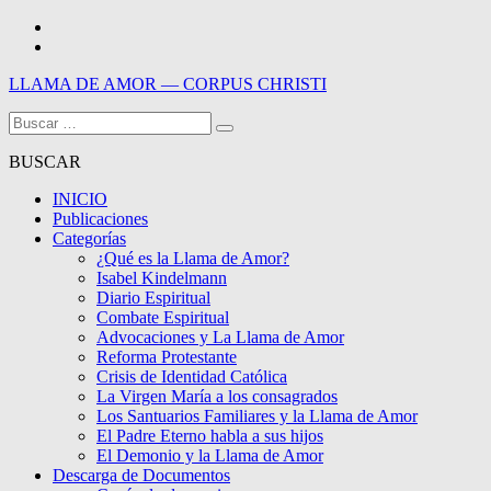
Saltar
Facebook
al
Youtube
contenido
LLAMA DE AMOR — CORPUS CHRISTI
Buscar:
Blog de la Llama de Amor
BUSCAR
INICIO
Publicaciones
Categorías
¿Qué es la Llama de Amor?
Isabel Kindelmann
Diario Espiritual
Combate Espiritual
Advocaciones y La Llama de Amor
Reforma Protestante
Crisis de Identidad Católica
La Virgen María a los consagrados
Los Santuarios Familiares y la Llama de Amor
El Padre Eterno habla a sus hijos
El Demonio y la Llama de Amor
Descarga de Documentos