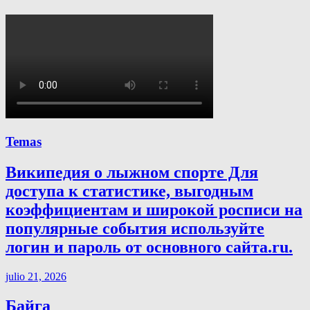
Temas
Википедия о лыжном спорте Для
доступа к статистике, выгодным
коэффициентам и широкой росписи на
популярные события используйте
логин и пароль от основного сайта.ru.
julio 21, 2026
Байга