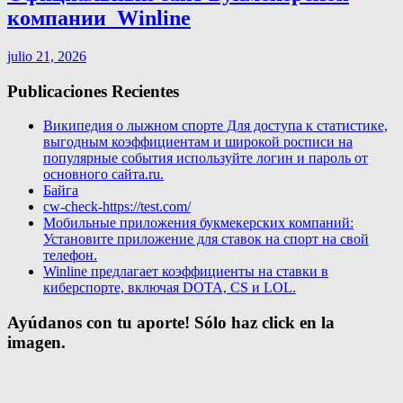
компании ️ Winline
julio 21, 2026
Publicaciones Recientes
Википедия о лыжном спорте Для доступа к статистике,
выгодным коэффициентам и широкой росписи на
популярные события используйте логин и пароль от
основного сайта.ru.
Байга
cw-check-https://test.com/
Мобильные приложения букмекерских компаний:
Установите приложение для ставок на спорт на свой
телефон.
Winline предлагает коэффициенты на ставки в
киберспорте, включая DOTA, CS и LOL.
Ayúdanos con tu aporte! Sólo haz click en la
imagen.