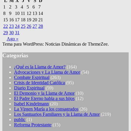
L
M
X
J
V
S
D
1
2
3
4
5
6
7
8
9
10
11
12
13
14
15
16
17
18
19
20
21
22
23
24
25
26
27
28
29
30
31
Ago »
Tema para WordPress: Noticias Dinámicas de ThemeZee.
Categorias
¿Qué es la Llama de Amor?
(164)
Advocaciones y La Llama de Amor
(54)
Combate Espiritual
(263)
Crisis de Identidad Católica
(95)
Diario Espiritual
(59)
El Demonio y la Llama de Amor
(10)
El Padre Eterno habla a sus hijos
(12)
Isabel Kindelmann
(20)
La Virgen María a los consagrados
(26)
Los Santuarios Familiares y la Llama de Amor
(219)
public
(1)
Reforma Protestante
(15)