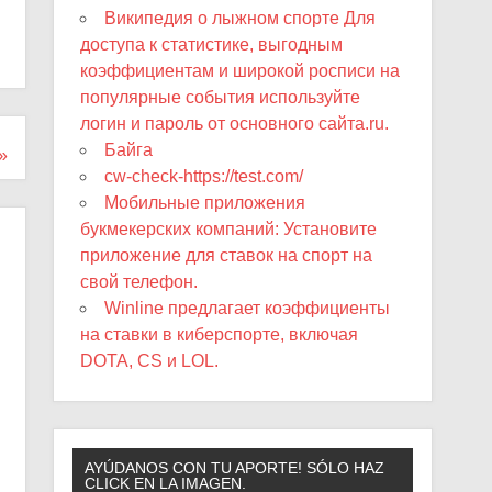
Википедия о лыжном спорте Для
доступа к статистике, выгодным
коэффициентам и широкой росписи на
популярные события используйте
логин и пароль от основного сайта.ru.
Байга
»
cw-check-https://test.com/
Мобильные приложения
букмекерских компаний: Установите
приложение для ставок на спорт на
свой телефон.
Winline предлагает коэффициенты
на ставки в киберспорте, включая
DOTA, CS и LOL.
AYÚDANOS CON TU APORTE! SÓLO HAZ
CLICK EN LA IMAGEN.