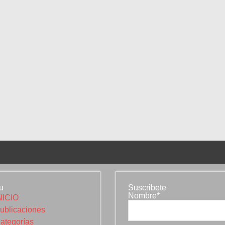
u
Suscribete
Nombre*
NICIO
ublicaciones
ategorías