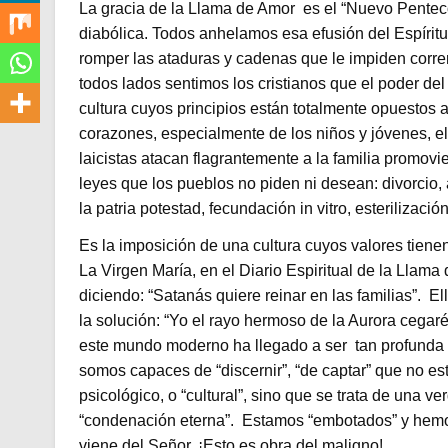
La gracia de la Llama de Amor es el “Nuevo Pentecos
diabólica. Todos anhelamos esa efusión del Espírit
romper las ataduras y cadenas que le impiden correr
todos lados sentimos los cristianos que el poder de
cultura cuyos principios están totalmente opuestos 
corazones, especialmente de los niños y jóvenes, el
laicistas atacan flagrantemente a la familia promov
leyes que los pueblos no piden ni desean: divorcio, 
la patria potestad, fecundación in vitro, esterilizació
Es la imposición de una cultura cuyos valores tienen
La Virgen María, en el Diario Espiritual de la Llama
diciendo: “Satanás quiere reinar en las familias”. El
la solución: “Yo el rayo hermoso de la Aurora cegar
este mundo moderno ha llegado a ser tan profunda 
somos capaces de “discernir”, “de captar” que no e
psicológico, o “cultural”, sino que se trata de una v
“condenación eterna”. Estamos “embotados” y hemos pe
viene del Señor. ¡Esto es obra del maligno!.