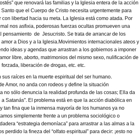
tés” que renovará las familias y la Iglesia entera de la acción
u Santo que el Cuerpo de Cristo necesita urgentemente para
 con libertad hacia su meta. La Iglesia está como atada. Por
l mal nos asfixia, poderosas fuerzas ocultas promueven una
al pensamiento de Jesucristo. Se trata de arrancar de los
 amor a Dios y a la Iglesia.Movimientos internacionales ateos y
iendo ideas y agendas que arrastran a los gobiernos a imponer
amor libre, aborto, matrimonios del mismo sexo, nulificación de
n forzada, liberación de drogas, etc. etc.
 sus raíces en la muerte espiritual del ser humano.
 de Amor, no anda con rodeos y define la situación
la no sólo denuncia la realidad profunda de las cosas; Ella da
é a Satanás”. El problema está en que la acción diabólica en
y tan fina que la inmensa mayoría de los humanos ya no
stamos simplemente frente a un problema sociológico o
erdadera “estrategia demoníaca” para arrastrar a las almas a la
rdido la fineza del “olfato espiritual” para decir: ¡esto no