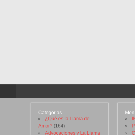
Categorias
Men
¿Qué es la Llama de
I
Amor?
(164)
P
Advocaciones y La Llama
C