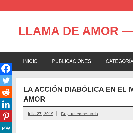
Saltar
al
contenido
LLAMA DE AMOR —
Blog de la Llama de Amor
INICIO
PUBLICACIONES
CATEGORÍ
LA ACCIÓN DIABÓLICA EN EL
AMOR
julio 27, 2019
Deja un comentario