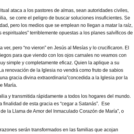
al ataca a los pastores de almas, sean autoridades civiles,
ia, se corre el peligro de buscar soluciones insuficientes. Se
dad, pero los medios que se emplean no llegan a matar la raíz,
espirituales” terriblemente opuestas a los planes salvíficos de
 ver, pero “no vieron” en Jesús al Mesías y lo crucificaron. El
iegos para que viendo con los ojos carnales no veamos con
 muy simple y completamente eficaz. Quien la aplique a su
 La renovación de la Iglesia no vendrá como fruto de sabios
na gracia divina extraordinaria”concedida a la Iglesia por la
de María.
ilia y transmitida rápidamente a todos los hogares del mundo.
a finalidad de esta gracia es “cegar a Satanás”. Ese
ia de la Llama de Amor del Inmaculado Corazón de María”, o
orazones serán transformados en las familias que acojan