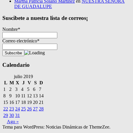
Martha Patricia Solano Martinez
en
NUESTRA SEÑORA
DE GUADALUPE
Suscibete a nuestra lista de correos¡
Nombre*
Correo electrónico*
Calendario
julio 2019
L
M
X
J
V
S
D
1
2
3
4
5
6
7
8
9
10
11
12
13
14
15
16
17
18
19
20
21
22
23
24
25
26
27
28
29
30
31
Ago »
Tema para WordPress: Noticias Dinámicas de ThemeZee.