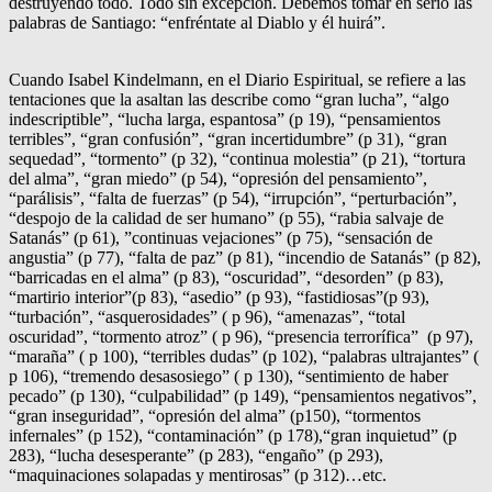
destruyendo todo. Todo sin excepción. Debemos tomar en serio las
palabras de Santiago: “enfréntate al Diablo y él huirá”.
Cuando Isabel Kindelmann, en el Diario Espiritual, se refiere a las
tentaciones que la asaltan las describe como “gran lucha”, “algo
indescriptible”, “lucha larga, espantosa” (p 19), “pensamientos
terribles”, “gran confusión”, “gran incertidumbre” (p 31), “gran
sequedad”, “tormento” (p 32), “continua molestia” (p 21), “tortura
del alma”, “gran miedo” (p 54), “opresión del pensamiento”,
“parálisis”, “falta de fuerzas” (p 54), “irrupción”, “perturbación”,
“despojo de la calidad de ser humano” (p 55), “rabia salvaje de
Satanás” (p 61), ”continuas vejaciones” (p 75), “sensación de
angustia” (p 77), “falta de paz” (p 81), “incendio de Satanás” (p 82),
“barricadas en el alma” (p 83), “oscuridad”, “desorden” (p 83),
“martirio interior”(p 83), “asedio” (p 93), “fastidiosas”(p 93),
“turbación”, “asquerosidades” ( p 96), “amenazas”, “total
oscuridad”, “tormento atroz” ( p 96), “presencia terrorífica” (p 97),
“maraña” ( p 100), “terribles dudas” (p 102), “palabras ultrajantes” (
p 106), “tremendo desasosiego” ( p 130), “sentimiento de haber
pecado” (p 130), “culpabilidad” (p 149), “pensamientos negativos”,
“gran inseguridad”, “opresión del alma” (p150), “tormentos
infernales” (p 152), “contaminación” (p 178),“gran inquietud” (p
283), “lucha desesperante” (p 283), “engaño” (p 293),
“maquinaciones solapadas y mentirosas” (p 312)…etc.