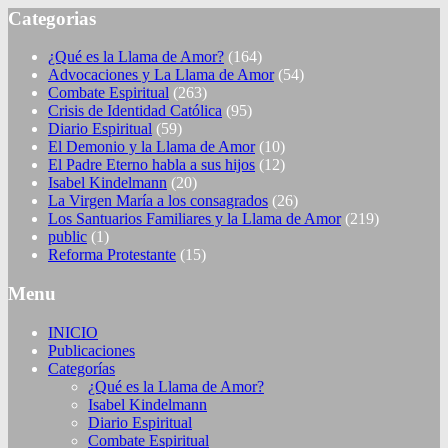
Categorias
¿Qué es la Llama de Amor?
(164)
Advocaciones y La Llama de Amor
(54)
Combate Espiritual
(263)
Crisis de Identidad Católica
(95)
Diario Espiritual
(59)
El Demonio y la Llama de Amor
(10)
El Padre Eterno habla a sus hijos
(12)
Isabel Kindelmann
(20)
La Virgen María a los consagrados
(26)
Los Santuarios Familiares y la Llama de Amor
(219)
public
(1)
Reforma Protestante
(15)
Menu
INICIO
Publicaciones
Categorías
¿Qué es la Llama de Amor?
Isabel Kindelmann
Diario Espiritual
Combate Espiritual