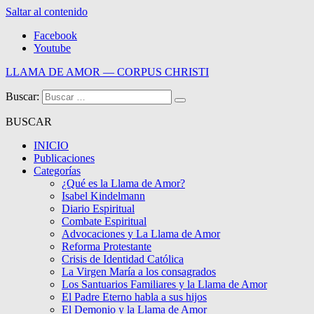
Saltar al contenido
Facebook
Youtube
LLAMA DE AMOR — CORPUS CHRISTI
Buscar:
Blog de la Llama de Amor
BUSCAR
INICIO
Publicaciones
Categorías
¿Qué es la Llama de Amor?
Isabel Kindelmann
Diario Espiritual
Combate Espiritual
Advocaciones y La Llama de Amor
Reforma Protestante
Crisis de Identidad Católica
La Virgen María a los consagrados
Los Santuarios Familiares y la Llama de Amor
El Padre Eterno habla a sus hijos
El Demonio y la Llama de Amor