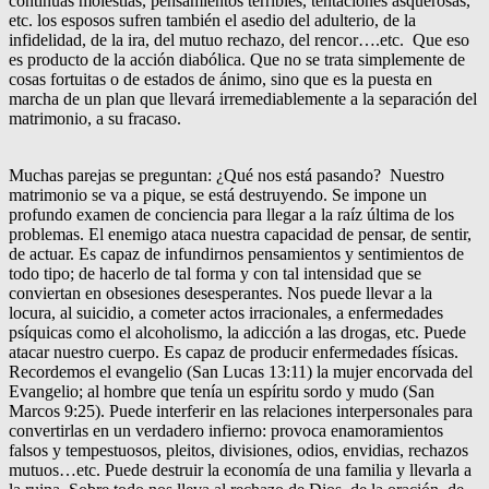
continuas molestias, pensamientos terribles, tentaciones asquerosas,
etc. los esposos sufren también el asedio del adulterio, de la
infidelidad, de la ira, del mutuo rechazo, del rencor….etc. Que eso
es producto de la acción diabólica. Que no se trata simplemente de
cosas fortuitas o de estados de ánimo, sino que es la puesta en
marcha de un plan que llevará irremediablemente a la separación del
matrimonio, a su fracaso.
Muchas parejas se preguntan: ¿Qué nos está pasando? Nuestro
matrimonio se va a pique, se está destruyendo. Se impone un
profundo examen de conciencia para llegar a la raíz última de los
problemas. El enemigo ataca nuestra capacidad de pensar, de sentir,
de actuar. Es capaz de infundirnos pensamientos y sentimientos de
todo tipo; de hacerlo de tal forma y con tal intensidad que se
conviertan en obsesiones desesperantes. Nos puede llevar a la
locura, al suicidio, a cometer actos irracionales, a enfermedades
psíquicas como el alcoholismo, la adicción a las drogas, etc. Puede
atacar nuestro cuerpo. Es capaz de producir enfermedades físicas.
Recordemos el evangelio (San Lucas 13:11) la mujer encorvada del
Evangelio; al hombre que tenía un espíritu sordo y mudo (San
Marcos 9:25). Puede interferir en las relaciones interpersonales para
convertirlas en un verdadero infierno: provoca enamoramientos
falsos y tempestuosos, pleitos, divisiones, odios, envidias, rechazos
mutuos…etc. Puede destruir la economía de una familia y llevarla a