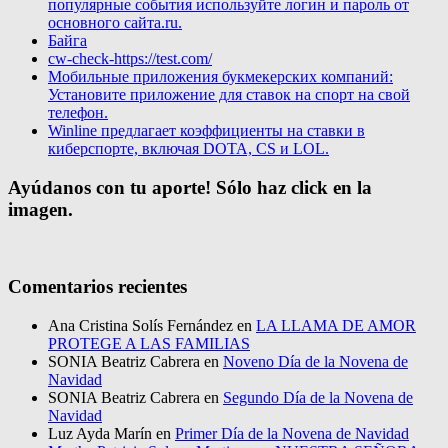
популярные события используйте логин и пароль от
основного сайта.ru.
Байга
cw-check-https://test.com/
Мобильные приложения букмекерских компаний:
Установите приложение для ставок на спорт на свой
телефон.
Winline предлагает коэффициенты на ставки в
киберспорте, включая DOTA, CS и LOL.
Ayúdanos con tu aporte! Sólo haz click en la
imagen.
Comentarios recientes
Ana Cristina Solís Fernández
en
LA LLAMA DE AMOR
PROTEGE A LAS FAMILIAS
SONIA Beatriz Cabrera
en
Noveno Día de la Novena de
Navidad
SONIA Beatriz Cabrera
en
Segundo Día de la Novena de
Navidad
Luz Ayda Marín
en
Primer Día de la Novena de Navidad