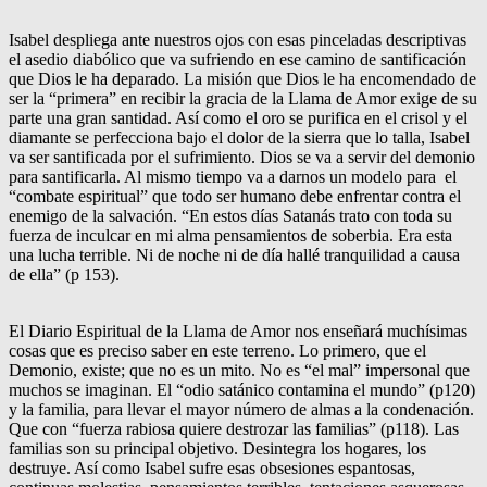
Isabel despliega ante nuestros ojos con esas pinceladas descriptivas
el asedio diabólico que va sufriendo en ese camino de santificación
que Dios le ha deparado. La misión que Dios le ha encomendado de
ser la “primera” en recibir la gracia de la Llama de Amor exige de su
parte una gran santidad. Así como el oro se purifica en el crisol y el
diamante se perfecciona bajo el dolor de la sierra que lo talla, Isabel
va ser santificada por el sufrimiento. Dios se va a servir del demonio
para santificarla. Al mismo tiempo va a darnos un modelo para el
“combate espiritual” que todo ser humano debe enfrentar contra el
enemigo de la salvación. “En estos días Satanás trato con toda su
fuerza de inculcar en mi alma pensamientos de soberbia. Era esta
una lucha terrible. Ni de noche ni de día hallé tranquilidad a causa
de ella” (p 153).
El Diario Espiritual de la Llama de Amor nos enseñará muchísimas
cosas que es preciso saber en este terreno. Lo primero, que el
Demonio, existe; que no es un mito. No es “el mal” impersonal que
muchos se imaginan. El “odio satánico contamina el mundo” (p120)
y la familia, para llevar el mayor número de almas a la condenación.
Que con “fuerza rabiosa quiere destrozar las familias” (p118). Las
familias son su principal objetivo. Desintegra los hogares, los
destruye. Así como Isabel sufre esas obsesiones espantosas,