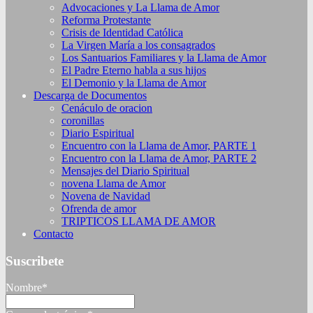
Advocaciones y La Llama de Amor
Reforma Protestante
Crisis de Identidad Católica
La Virgen María a los consagrados
Los Santuarios Familiares y la Llama de Amor
El Padre Eterno habla a sus hijos
El Demonio y la Llama de Amor
Descarga de Documentos
Cenáculo de oracion
coronillas
Diario Espiritual
Encuentro con la Llama de Amor, PARTE 1
Encuentro con la Llama de Amor, PARTE 2
Mensajes del Diario Spiritual
novena Llama de Amor
Novena de Navidad
Ofrenda de amor
TRIPTICOS LLAMA DE AMOR
Contacto
Suscribete
Nombre*