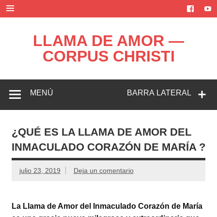
Saltar
al
contenido
LLAMA DE AMOR —
CORPUS CHRISTI
Blog de la Llama de Amor
MENÚ
BARRA LATERAL
¿QUÉ ES LA LLAMA DE AMOR DEL
INMACULADO CORAZÓN DE MARÍA ?
julio 23, 2019
Deja un comentario
La Llama de Amor del Inmaculado Corazón de María