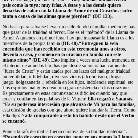
país como la tuya: muy frías. A éstas y a las demás quiero
llenarlas de calor con la Llama de Amor de mi Corazón. ¡sufro
tanto a causa de las almas que se pierden!” (DE 133).
No basta para salvarse llevar un estilo de vida familiar mediocre; hay
que pasar de la frialdad al fervor. Ese es el “método” de la Llama de
Amor. A quienes en primer lugar hay que traspasar la Llama es a los
miembros de la propia familia
(DE 48).“Entreguen la vela
encendida que han recibido en esta ceremonia unos a otros,
llévenla a casa, y comiencen la oración en familia con este
mismo ritmo” (DE 49
). Esto implica a veces una lucha tremenda en
el interior de aquellas familias que desde su inicio han caminado
“fuera de Cristo” y están atadas por los lazos del maligno: frialdad,
incredulidad, infidelidad, diversos vicios (alcoholismo, drogas,
juego, holgazanería..) rebeldía en los hijos, indolencia espiritual, etc.
Los espíritus malignos crean una gran resistencia en los corazones.
Es precisamente en estas circunstancias difíciles cuando hay que
creer y confiar en las palabras de la Virgen:
Ella cegará a Satanás.
“Es su poderosa intercesión que alcanzó de Mí para las familias,
esta efusión de gracias con que ahora quiere inundar la Tierra. Como
Ella dijo: N
ada comparable a esto ha habido desde que el Verbo
se encarnó.
Pone a la raíz del mal la fuerza curativa de su bondad maternal”.
“Pasando de corazón en corazón, pone en sus manos la Llama