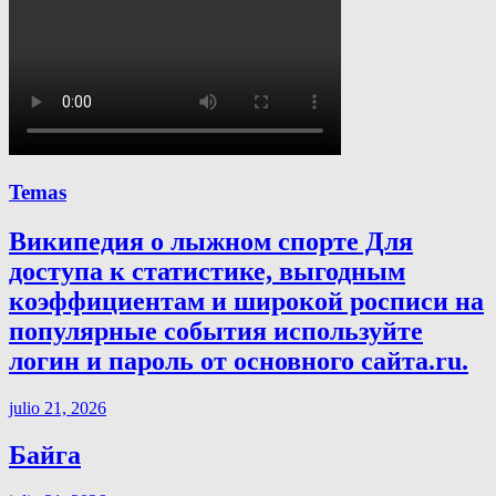
Temas
Википедия о лыжном спорте Для
доступа к статистике, выгодным
коэффициентам и широкой росписи на
популярные события используйте
логин и пароль от основного сайта.ru.
julio 21, 2026
Байга