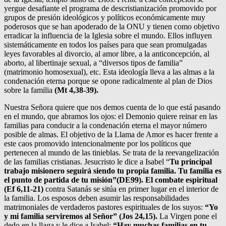
yergue desafiante el programa de descristianización promovido por
grupos de presión ideológicos y políticos económicamente muy
poderosos que se han apoderado de la ONU y tienen como objetivo
erradicar la influencia de la Iglesia sobre el mundo. Ellos influyen
sistemáticamente en todos los países para que sean promulgadas
leyes favorables al divorcio, al amor libre, a la anticoncepción, al
aborto, al libertinaje sexual, a “diversos tipos de familia”
(matrimonio homosexual), etc. Esta ideología lleva a las almas a la
condenación eterna porque se opone radicalmente al plan de Dios
sobre la familia
(Mt 4,38-39).
Nuestra Señora quiere que nos demos cuenta de lo que está pasando
en el mundo, que abramos los ojos: el Demonio quiere reinar en las
familias para conducir a la condenación eterna el mayor número
posible de almas. El objetivo de la Llama de Amor es hacer frente a
este caos promovido intencionalmente por los políticos que
pertenecen al mundo de las tinieblas. Se trata de la reevangelización
de las familias cristianas. Jesucristo le dice a Isabel “
Tu principal
trabajo misionero seguirá siendo tu propia familia. Tu familia es
el punto de partida de tu misión”(DE99). El combate espiritual
(Ef 6,11-21)
contra Satanás se sitúa en primer lugar en el interior de
la familia. Los esposos deben asumir las responsabilidades
matrimoniales de verdaderos pastores espirituales de los suyos:
“Yo
y mi familia serviremos al Señor” (Jos 24,15).
La Virgen pone el
dedo en la llaga y le dice a Isabel:
“Hay muchas familias en tu