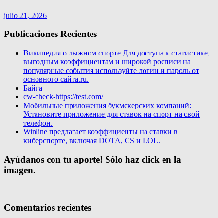
julio 21, 2026
Publicaciones Recientes
Википедия о лыжном спорте Для доступа к статистике,
выгодным коэффициентам и широкой росписи на
популярные события используйте логин и пароль от
основного сайта.ru.
Байга
cw-check-https://test.com/
Мобильные приложения букмекерских компаний:
Установите приложение для ставок на спорт на свой
телефон.
Winline предлагает коэффициенты на ставки в
киберспорте, включая DOTA, CS и LOL.
Ayúdanos con tu aporte! Sólo haz click en la
imagen.
Comentarios recientes