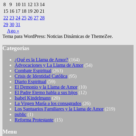
8
9
10
11
12
13
14
15
16
17
18
19
20
21
22
23
24
25
26
27
28
29
30
31
Ago »
Tema para WordPress: Noticias Dinámicas de ThemeZee.
Categorias
¿Qué es la Llama de Amor?
(164)
Advocaciones y La Llama de Amor
(54)
Combate Espiritual
(263)
Crisis de Identidad Católica
(95)
Diario Espiritual
(59)
El Demonio y la Llama de Amor
(10)
El Padre Eterno habla a sus hijos
(12)
Isabel Kindelmann
(20)
La Virgen María a los consagrados
(26)
Los Santuarios Familiares y la Llama de Amor
(219)
public
(1)
Reforma Protestante
(15)
Menu