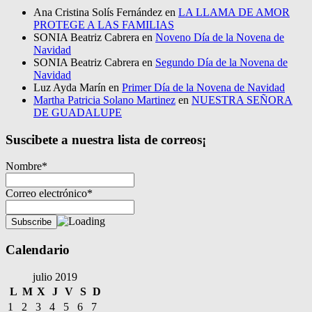
Ana Cristina Solís Fernández
en
LA LLAMA DE AMOR
PROTEGE A LAS FAMILIAS
SONIA Beatriz Cabrera
en
Noveno Día de la Novena de
Navidad
SONIA Beatriz Cabrera
en
Segundo Día de la Novena de
Navidad
Luz Ayda Marín
en
Primer Día de la Novena de Navidad
Martha Patricia Solano Martinez
en
NUESTRA SEÑORA
DE GUADALUPE
Suscibete a nuestra lista de correos¡
Nombre*
Correo electrónico*
Calendario
julio 2019
L
M
X
J
V
S
D
1
2
3
4
5
6
7