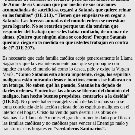
de Amor de su Corazón que por medio de sus oraciones
acompañadas de sacrificios, cegará a Satanás que quiere reinar
en las familias” (DE 213). “Tienen que empeñarse en cegar a
Satanás. Las fuerzas aunadas del mundo entero se necesitan
para lograrlo. No se retarden porque un día tendrán que
responder del trabajo que se les había confiado, de un mar de
almas. ¡Quiero que ningún alma se condene! Porque Satanás
quedará ciego en la medida en que ustedes trabajan en contra
de él” (DE 207).
Es necesario que cada familia católica acoja generosamente la Llama
Sagrada y que la viva intensamente para que se propague con
rapidez en todo el mundo tal como lo desea, pide y exige la Virgen
María.
“Como Satanás está ahora impotente, ciego, los espíritus
malignos están mirando tiesos e inactivos como si se hallaran en
un letargo. No saben qué ha pasado, Satanás ha dejado de
darles órdenes. Y mientras las almas se liberan del dominio del
maligno, han hecho buenos propósitos, contrarios a la desidia”
(DE 82).
No puede haber evangelización de las familias si no se
toma conciencia de la acción nefasta de los espíritus malignos en el
interior del hogar. Cristo ha venido para destruir las obras de
Satanás. La Llama de Amor es el gran instrumento dado por Dios a
las familias católicas y no católicas para vencer al Enemigo malo y
transformar los hogares en
“verdaderos Santuarios”.