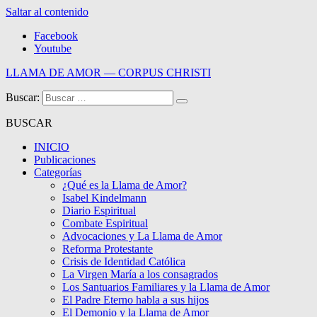
Saltar al contenido
Facebook
Youtube
LLAMA DE AMOR — CORPUS CHRISTI
Buscar:
Blog de la Llama de Amor
BUSCAR
INICIO
Publicaciones
Categorías
¿Qué es la Llama de Amor?
Isabel Kindelmann
Diario Espiritual
Combate Espiritual
Advocaciones y La Llama de Amor
Reforma Protestante
Crisis de Identidad Católica
La Virgen María a los consagrados
Los Santuarios Familiares y la Llama de Amor
El Padre Eterno habla a sus hijos
El Demonio y la Llama de Amor