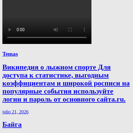
Temas
Википедия о лыжном спорте Для
доступа к статистике, выгодным
коэффициентам и широкой росписи на
популярные события используйте
логин и пароль от основного сайта.ru.
julio 21, 2026
Байга