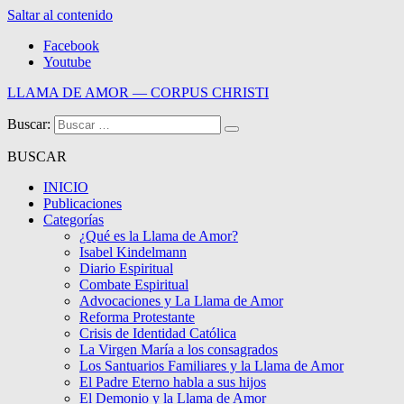
Saltar al contenido
Facebook
Youtube
LLAMA DE AMOR — CORPUS CHRISTI
Buscar:
Blog de la Llama de Amor
BUSCAR
INICIO
Publicaciones
Categorías
¿Qué es la Llama de Amor?
Isabel Kindelmann
Diario Espiritual
Combate Espiritual
Advocaciones y La Llama de Amor
Reforma Protestante
Crisis de Identidad Católica
La Virgen María a los consagrados
Los Santuarios Familiares y la Llama de Amor
El Padre Eterno habla a sus hijos
El Demonio y la Llama de Amor