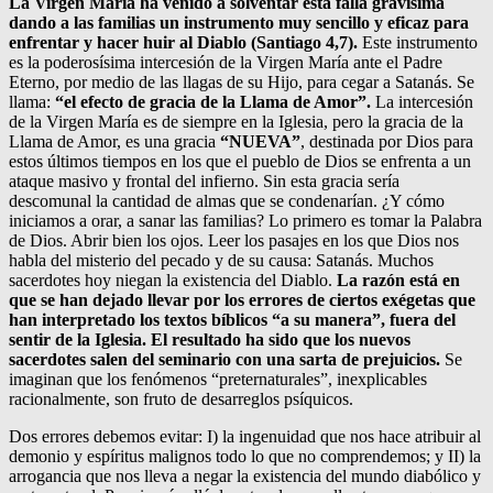
La Virgen María ha venido a solventar esta falla gravísima
dando a las familias un instrumento muy sencillo y eficaz para
enfrentar y hacer huir al Diablo (Santiago 4,7).
Este instrumento
es la poderosísima intercesión de la Virgen María ante el Padre
Eterno, por medio de las llagas de su Hijo, para cegar a Satanás. Se
llama:
“el efecto de gracia de la Llama de Amor”.
La intercesión
de la Virgen María es de siempre en la Iglesia, pero la gracia de la
Llama de Amor, es una gracia
“NUEVA”
, destinada por Dios para
estos últimos tiempos en los que el pueblo de Dios se enfrenta a un
ataque masivo y frontal del infierno. Sin esta gracia sería
descomunal la cantidad de almas que se condenarían. ¿Y cómo
iniciamos a orar, a sanar las familias? Lo primero es tomar la Palabra
de Dios. Abrir bien los ojos. Leer los pasajes en los que Dios nos
habla del misterio del pecado y de su causa: Satanás. Muchos
sacerdotes hoy niegan la existencia del Diablo.
La razón está en
que se han dejado llevar por los errores de ciertos exégetas que
han interpretado los textos bíblicos “a su manera”, fuera del
sentir de la Iglesia. El resultado ha sido que los nuevos
sacerdotes salen del seminario con una sarta de prejuicios.
Se
imaginan que los fenómenos “preternaturales”, inexplicables
racionalmente, son fruto de desarreglos psíquicos.
Dos errores debemos evitar: I) la ingenuidad que nos hace atribuir al
demonio y espíritus malignos todo lo que no comprendemos; y II) la
arrogancia que nos lleva a negar la existencia del mundo diabólico y