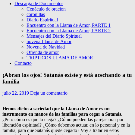
Descarga de Documentos
Cenáculo de oracion
coronillas
Diario Espiritual
Encuentro con la Llama de Amor, PARTE 1
Encuentro con la Llama de Amor, PARTE 2
Mensajes del Diario Spiritual
novena Llama de Amor
Novena de Navidad
Ofrenda de amor
TRIPTICOS LLAMA DE AMOR
Contacto
¡Abran los ojos! Satanás existe y está acechando a tu
familia
julio 22, 2019
Deja un comentario
Hemos dicho a saciedad que la Llama de Amor es un
instrumento en manos de las familias para cegar a Satanás.
¿Pero cómo es que lo ciega? ¿Cómo pueden las parejas orar por
liberación espiritual? ¿Cómo debemos actuar, en lo personal y en la
familia, para que Satanás quede cegado? Voy a tratar en estos