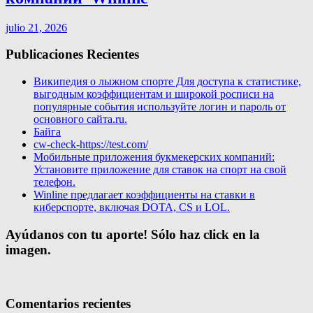
julio 21, 2026
Publicaciones Recientes
Википедия о лыжном спорте Для доступа к статистике,
выгодным коэффициентам и широкой росписи на
популярные события используйте логин и пароль от
основного сайта.ru.
Байга
cw-check-https://test.com/
Мобильные приложения букмекерских компаний:
Установите приложение для ставок на спорт на свой
телефон.
Winline предлагает коэффициенты на ставки в
киберспорте, включая DOTA, CS и LOL.
Ayúdanos con tu aporte! Sólo haz click en la
imagen.
Comentarios recientes