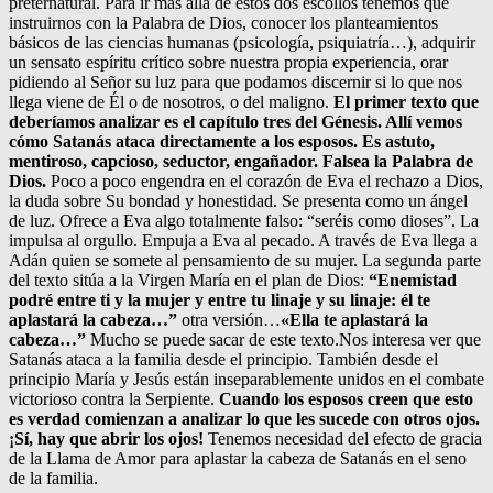
preternatural. Para ir más allá de estos dos escollos tenemos que
instruirnos con la Palabra de Dios, conocer los planteamientos
básicos de las ciencias humanas (psicología, psiquiatría…), adquirir
un sensato espíritu crítico sobre nuestra propia experiencia, orar
pidiendo al Señor su luz para que podamos discernir si lo que nos
llega viene de Él o de nosotros, o del maligno.
El primer texto que
deberíamos analizar es el capítulo tres del Génesis. Allí vemos
cómo Satanás ataca directamente a los esposos. Es astuto,
mentiroso, capcioso, seductor, engañador. Falsea la Palabra de
Dios.
Poco a poco engendra en el corazón de Eva el rechazo a Dios,
la duda sobre Su bondad y honestidad. Se presenta como un ángel
de luz. Ofrece a Eva algo totalmente falso: “seréis como dioses”. La
impulsa al orgullo. Empuja a Eva al pecado. A través de Eva llega a
Adán quien se somete al pensamiento de su mujer. La segunda parte
del texto sitúa a la Virgen María en el plan de Dios:
“Enemistad
podré entre ti y la mujer y entre tu linaje y su linaje: él te
aplastará la cabeza…”
otra versión…
«Ella te aplastará la
cabeza…”
Mucho se puede sacar de este texto.Nos interesa ver que
Satanás ataca a la familia desde el principio. También desde el
principio María y Jesús están inseparablemente unidos en el combate
victorioso contra la Serpiente.
Cuando los esposos creen que esto
es verdad comienzan a analizar lo que les sucede con otros ojos.
¡Sí, hay que abrir los ojos!
Tenemos necesidad del efecto de gracia
de la Llama de Amor para aplastar la cabeza de Satanás en el seno
de la familia.