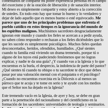
comentarios de compartir mi pobre experiencia personal en el campo
del exorcismo y de la oración de liberación y de sanación interior.
Mi deseo es simplemente compartir y estoy abierto a la corrección
de ustedes. En todo esto hay que tomar lo bueno y lo verdadero y
dejar de lado aquello que es menos bueno o esté equivocado.
Me
parece que uno de los principales problemas que enfrenta el
pueblo católico en estos tiempos es la ignorancia del mundo de
los espíritus malignos.
Muchísimos sacerdotes desgraciadamente
ignoran este mundo y cuando los fieles se acercan a a pedir ayuda,
no saben cómo responder o rechazan a los fieles diciéndoles que lo
que les sucede es simplemente psicológico. Muchos fieles quedan
desconcertados, heridos, ofendidos, humillados. ¿Qué sientes
cuando tu familia está viviendo un drama tremendo, porque tú o
alguno de los tuyos está padeciendo fenómenos que no logras
explicar, y nadie te da una guía? ¿Y cuando vas a la Iglesia y lo que
encuentras es la burla, el desprecio, la indolencia de parte del pastor?
¿Qué sientes tú cuando tu obispo o tu sacerdote te dice que debes
pasar por una valoración mental con el psiquiatra o el psicólogo?
¿Cuando no encuentras exorcista en la Diócesis o al menos un
párroco que te acoja y te tome en serio y te ayude con los medios
que el Señor nos ha dejado en la Iglesia?
Este tremendo vacío en la Iglesia, de ayer y hoy, se debe en gran
parte a la penetración del racionalismo y del cientificismo en la
formación de los sacerdotes: universidades de teología y seminarios.