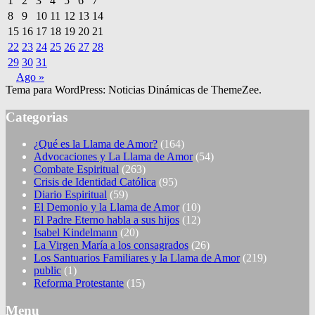
1
2
3
4
5
6
7
8
9
10
11
12
13
14
15
16
17
18
19
20
21
22
23
24
25
26
27
28
29
30
31
Ago »
Tema para WordPress: Noticias Dinámicas de ThemeZee.
Categorias
¿Qué es la Llama de Amor?
(164)
Advocaciones y La Llama de Amor
(54)
Combate Espiritual
(263)
Crisis de Identidad Católica
(95)
Diario Espiritual
(59)
El Demonio y la Llama de Amor
(10)
El Padre Eterno habla a sus hijos
(12)
Isabel Kindelmann
(20)
La Virgen María a los consagrados
(26)
Los Santuarios Familiares y la Llama de Amor
(219)
public
(1)
Reforma Protestante
(15)
Menu