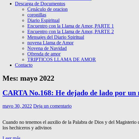
Descarga de Documentos
Cenáculo de oracion
coronillas
Diario Espiritual
Encuentro con la Llama de Amor, PARTE 1
Encuentro con la Llama de Amor, PARTE 2
Mensajes del Diario Spiritual
novena Llama de Amor
Novena de Navidad
Ofrenda de amor
TRIPTICOS LLAMA DE AMOR
Contacto
Mes:
mayo 2022
CARTA No.168: He dejado de lado por un m
mayo 30, 2022
Deja un comentario
Cuando no tenemos el auxilio de la Palabra de Dios y del Magisterio d
los hechiceros y adivinos
Leer más