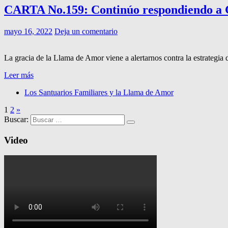
CARTA No.159: Continúo respondiendo a G
mayo 16, 2022
Deja un comentario
La gracia de la Llama de Amor viene a alertarnos contra la estrategia
Leer más
Los Santuarios Familiares y la Llama de Amor
1
2
»
Buscar:
Video