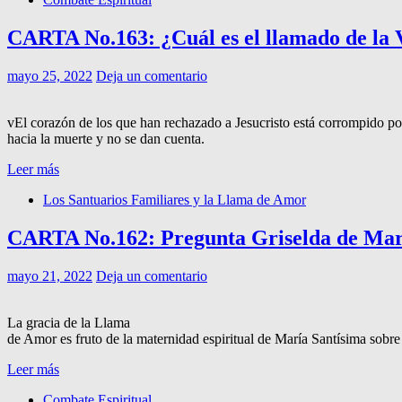
CARTA No.163: ¿Cuál es el llamado de la V
mayo 25, 2022
Deja un comentario
vEl corazón de los que han rechazado a Jesucristo está corrompido por
hacia la muerte y no se dan cuenta.
Leer más
Los Santuarios Familiares y la Llama de Amor
CARTA No.162: Pregunta Griselda de Mar
mayo 21, 2022
Deja un comentario
La gracia de la Llama
de Amor es fruto de la maternidad espiritual de María Santísima sobre
Leer más
Combate Espiritual