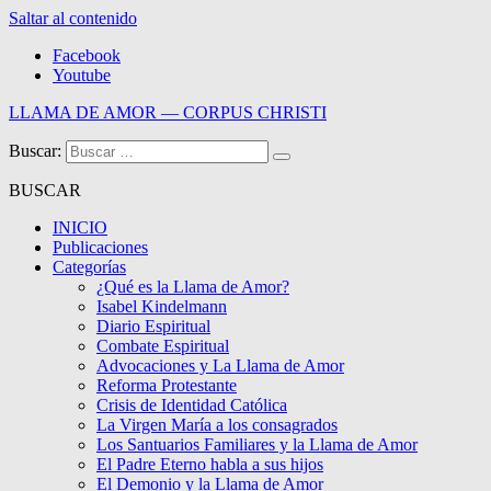
Saltar al contenido
Facebook
Youtube
LLAMA DE AMOR — CORPUS CHRISTI
Buscar:
Blog de la Llama de Amor
BUSCAR
INICIO
Publicaciones
Categorías
¿Qué es la Llama de Amor?
Isabel Kindelmann
Diario Espiritual
Combate Espiritual
Advocaciones y La Llama de Amor
Reforma Protestante
Crisis de Identidad Católica
La Virgen María a los consagrados
Los Santuarios Familiares y la Llama de Amor
El Padre Eterno habla a sus hijos
El Demonio y la Llama de Amor