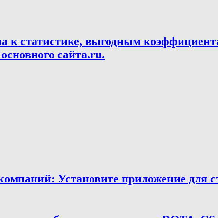
па к статистике, выгодным коэффициент
основного сайта.ru.
мпаний: Установите приложение для ста