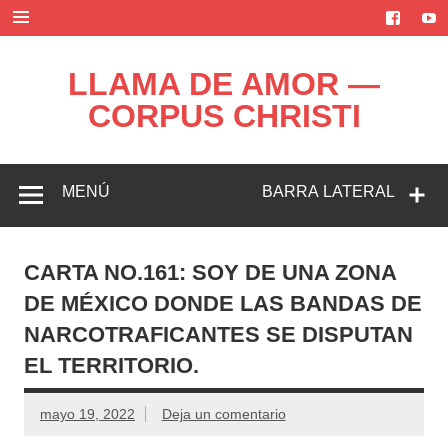
Saltar
al
contenido
LLAMA DE AMOR —
CORPUS CHRISTI
Blog de la Llama de Amor
MENÚ
BARRA LATERAL
CARTA NO.161: SOY DE UNA ZONA
DE MÉXICO DONDE LAS BANDAS DE
NARCOTRAFICANTES SE DISPUTAN
EL TERRITORIO.
mayo 19, 2022
Deja un comentario