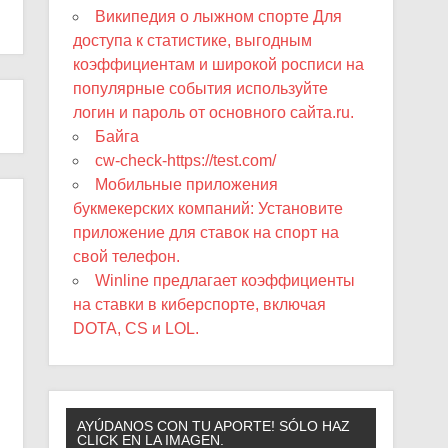
Википедия о лыжном спорте Для
доступа к статистике, выгодным
коэффициентам и широкой росписи на
популярные события используйте
логин и пароль от основного сайта.ru.
Байга
cw-check-https://test.com/
Мобильные приложения
букмекерских компаний: Установите
приложение для ставок на спорт на
свой телефон.
Winline предлагает коэффициенты
на ставки в киберспорте, включая
DOTA, CS и LOL.
AYÚDANOS CON TU APORTE! SÓLO HAZ
CLICK EN LA IMAGEN.