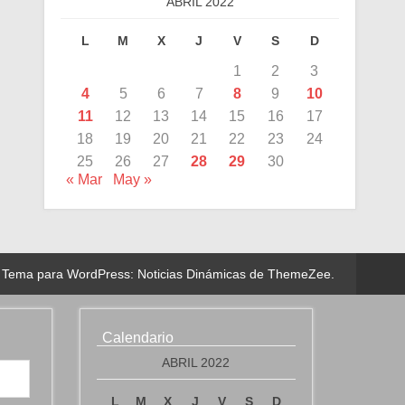
ABRIL 2022
L
M
X
J
V
S
D
1
2
3
4
5
6
7
8
9
10
11
12
13
14
15
16
17
18
19
20
21
22
23
24
25
26
27
28
29
30
« Mar
May »
Tema para WordPress: Noticias Dinámicas de ThemeZee.
Calendario
ABRIL 2022
L
M
X
J
V
S
D