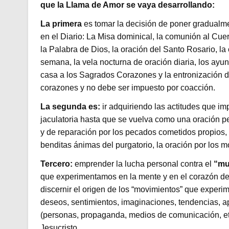
que la Llama de Amor se vaya desarrollando:
La primera
es tomar la decisión de poner gradualme
en el Diario: La Misa dominical, la comunión al Cuer
la Palabra de Dios, la oración del Santo Rosario, la
semana, la vela nocturna de oración diaria, los ayuno
casa a los Sagrados Corazones y la entronización de
corazones y no debe ser impuesto por coacción.
La segunda es:
ir adquiriendo las actitudes que impl
jaculatoria hasta que se vuelva como una oración per
y de reparación por los pecados cometidos propios, d
benditas ánimas del purgatorio, la oración por los m
Tercero:
emprender la lucha personal contra el
“mu
que experimentamos en la mente y en el corazón de
discernir el origen de los “movimientos” que exper
deseos, sentimientos, imaginaciones, tendencias, ape
(personas, propaganda, medios de comunicación, et
Jesucristo.