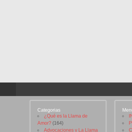
Categorias
Men
¿Qué es la Llama de
I
Amor?
(164)
P
Advocaciones y La Llama
C