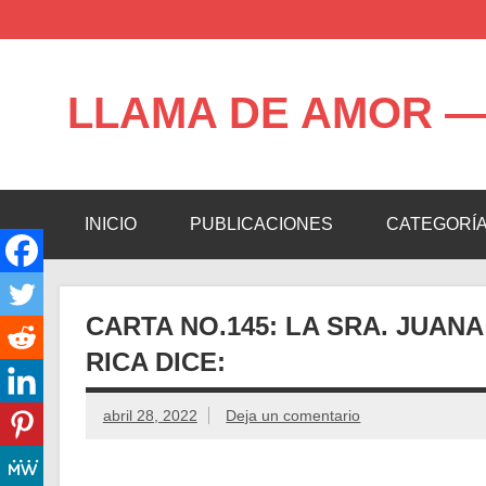
Saltar
al
contenido
LLAMA DE AMOR —
Blog de la Llama de Amor
INICIO
PUBLICACIONES
CATEGORÍ
CARTA NO.145: LA SRA. JUAN
RICA DICE:
abril 28, 2022
Deja un comentario