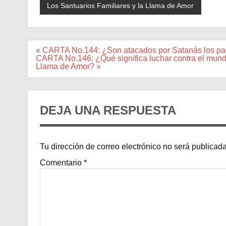
Los Santuarios Familiares y la Llama de Amor
Navegación
« CARTA No.144: ¿Son atacados por Satanás los pad
de
CARTA No.146: ¿Qué significa luchar contra el mundo,
entradas
Llama de Amor? »
DEJA UNA RESPUESTA
Tu dirección de correo electrónico no será publicada
Comentario
*