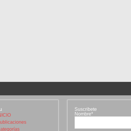
u
Suscribete
Nombre*
NICIO
ublicaciones
ategorías