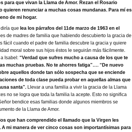
os para que vivan la Llama de Amor. Rezan el Rosario
no quieren renunciar a muchas cosas mundanas. Para mí es
seno de mi hogar.
 diría que
lea los párrafos del 11de marzo de 1963 en el
les de madres de familia que habiendo descubierto la gracia de
 fácil cuando el padre de familia descubre la gracia y quiere
ridad moral sobre sus hijos éstos le seguirán más fácilmente.
 a Isabel:
“Verdad que sufres mucho a causa de los que te
las muchas pruebas. No te ahorres fatiga”…. “De nuevo
obre aquellos donde tan sólo sospecha que se enciende
aciones de toda clase pueda probar en aquellas almas que
ausa santa”.
Llevar a una familia a vivir la gracia de la Llama
 no se logra que toda la familia la acepte. Esto no significa
l Señor bendice esas familias donde algunos miembros se
trumento de la Llama de Amor.
los que han comprendido el llamado que la Virgen les
 A mi manera de ver cinco cosas son importantísimas para