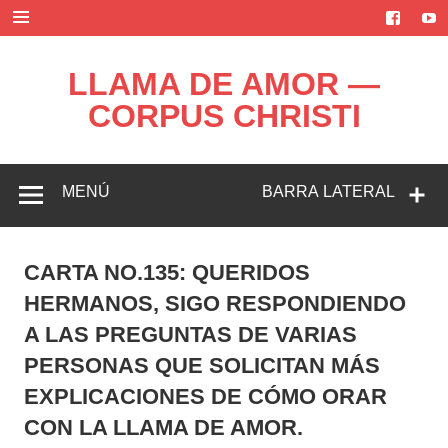
Saltar
al
contenido
LLAMA DE AMOR —
CORPUS CHRISTI
Blog de la Llama de Amor
MENÚ
BARRA LATERAL
CARTA NO.135: QUERIDOS
HERMANOS, SIGO RESPONDIENDO
A LAS PREGUNTAS DE VARIAS
PERSONAS QUE SOLICITAN MÁS
EXPLICACIONES DE CÓMO ORAR
CON LA LLAMA DE AMOR.