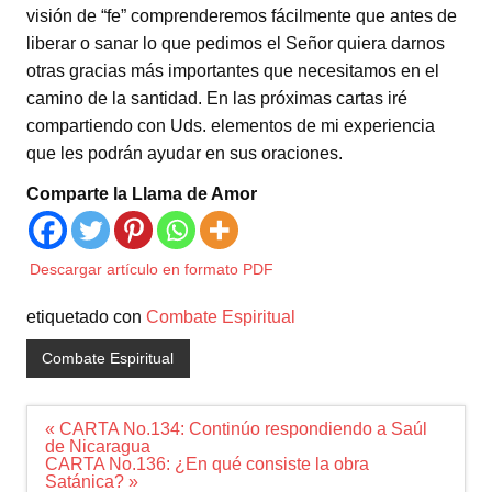
visión de “fe” comprenderemos fácilmente que antes de
liberar o sanar lo que pedimos el Señor quiera darnos
otras gracias más importantes que necesitamos en el
camino de la santidad. En las próximas cartas iré
compartiendo con Uds. elementos de mi experiencia
que les podrán ayudar en sus oraciones.
Comparte la Llama de Amor
Descargar artículo en formato PDF
etiquetado con
Combate Espiritual
Combate Espiritual
Navegación
« CARTA No.134: Continúo respondiendo a Saúl
de
de Nicaragua
entradas
CARTA No.136: ¿En qué consiste la obra
Satánica? »