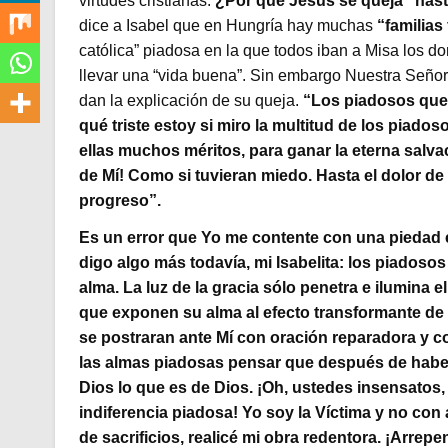
virtudes cristianas.
¿Por qué Jesús se queja “hast
dice a Isabel que en Hungría hay muchas
“familias 
católica” piadosa en la que todos iban a Misa los 
llevar una “vida buena”. Sin embargo Nuestra Señora
dan la explicación de su queja.
“Los piadosos que 
qué triste estoy si miro la multitud de los piad
ellas muchos méritos, para ganar la eterna salva
de Mí! Como si tuvieran miedo. Hasta el dolor de
progreso”.
Es un error que Yo me contente con una piedad e
digo algo más todavía, mi Isabelita: los piadosos
alma. La luz de la gracia sólo penetra e ilumina
que exponen su alma al efecto transformante de
se postraran ante Mí con oración reparadora y c
las almas piadosas pensar que después de haber
Dios lo que es de Dios. ¡Oh, ustedes insensatos,
indiferencia piadosa! Yo soy la Víctima y no con
de sacrificios, realicé mi obra redentora. ¡Arrep