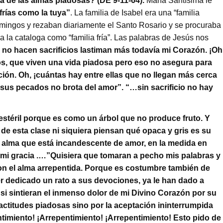
a de las almas piadosas? (DE 9-11-64).
María Santísima le
frías como la tuya”
. La familia de Isabel era una “familia
domingos y rezaban diariamente el Santo Rosario y se procuraba
 la cataloga como “familia fría”. Las palabras de Jesús nos
no hacen sacrificios lastiman más todavía mi Corazón. ¡Oh
osos, que viven una vida piadosa pero eso no asegura para
ción. Oh, ¡cuántas hay entre ellas que no llegan más cerca
 sus pecados no brota del amor”. “…sin sacrificio no hay
stéril porque es como un árbol que no produce fruto. Y
 de esta clase ni siquiera piensan qué opaca y gris es su
 el alma que está incandescente de amor, en la medida en
 mi gracia .…”Quisiera que tomaran a pecho mis palabras y
on el alma arrepentida. Porque es costumbre también de
 dedicado un rato a sus devociones, ya le han dado a
 si sintieran el inmenso dolor de mi Divino Corazón por su
 actitudes piadosas sino por la aceptación ininterrumpida
entimiento! ¡Arrepentimiento! ¡Arrepentimiento! Esto pido de