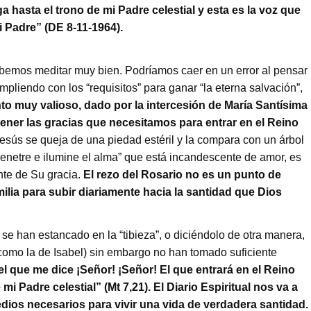
a hasta el trono de mi Padre celestial y esta es la voz que
 Padre” (DE 8-11-1964).
bemos meditar muy bien. Podríamos caer en un error al pensar
mpliendo con los “requisitos” para ganar “la eterna salvación”,
to muy valioso, dado por la intercesión de María Santísima
ener las gracias que necesitamos para entrar en el Reino
esús se queja de una piedad estéril y la compara con un árbol
penetre e ilumine el alma” que está incandescente de amor, es
nte de Su gracia.
El rezo del Rosario no es un punto de
milia para subir diariamente hacia la santidad que Dios
se han estancado en la “tibieza”, o diciéndolo de otra manera,
 (como la de Isabel) sin embargo no han tomado suficiente
l que me dice ¡Señor! ¡Señor! El que entrará en el Reino
mi Padre celestial” (Mt 7,21).
El Diario Espiritual nos va a
dios necesarios para vivir una vida de verdadera santidad.