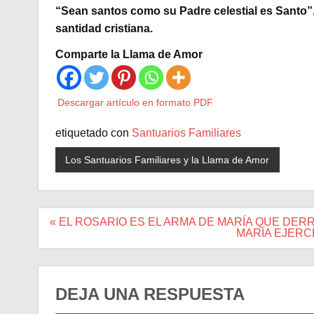
“Sean santos como su Padre celestial es Santo”. E
santidad cristiana.
Comparte la Llama de Amor
Descargar artículo en formato PDF
etiquetado con
Santuarios Familiares
Los Santuarios Familiares y la Llama de Amor
Navegación
« EL ROSARIO ES EL ARMA DE MARÍA QUE DER
de
MARÍA EJERC
entradas
DEJA UNA RESPUESTA