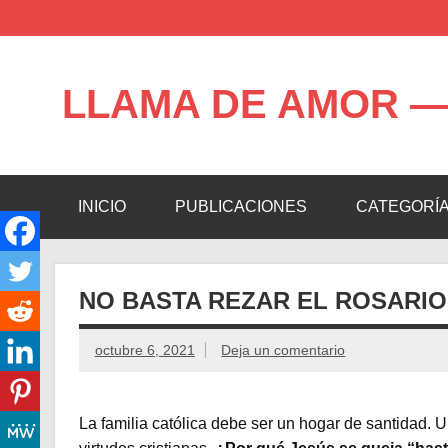
Saltar
al
contenido
LLAMA DE AMOR —
Blog de la Llama de Amor
INICIO
PUBLICACIONES
CATEGORÍ
NO BASTA REZAR EL ROSARIO
octubre 6, 2021
Deja un comentario
La familia católica debe ser un hogar de santidad. 