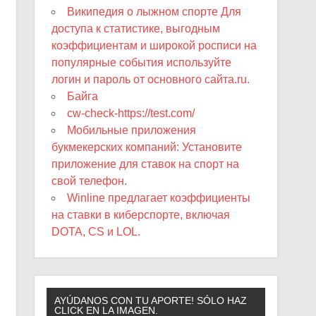
Википедия о лыжном спорте Для
доступа к статистике, выгодным
коэффициентам и широкой росписи на
популярные события используйте
логин и пароль от основного сайта.ru.
Байга
cw-check-https://test.com/
Мобильные приложения
букмекерских компаний: Установите
приложение для ставок на спорт на
свой телефон.
Winline предлагает коэффициенты
на ставки в киберспорте, включая
DOTA, CS и LOL.
AYÚDANOS CON TU APORTE! SÓLO HAZ
CLICK EN LA IMAGEN.