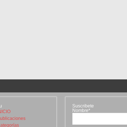
u
Suscribete
Nombre*
NICIO
ublicaciones
ategorías