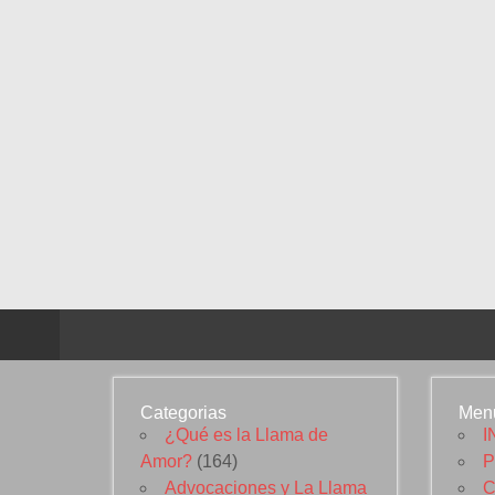
Categorias
Men
¿Qué es la Llama de
I
Amor?
(164)
P
Advocaciones y La Llama
C