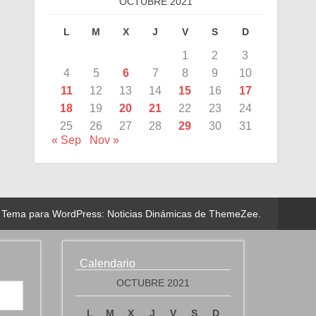
OCTUBRE 2021
L
M
X
J
V
S
D
1
2
3
4
5
6
7
8
9
10
11
12
13
14
15
16
17
18
19
20
21
22
23
24
25
26
27
28
29
30
31
« Sep
Nov »
Tema para WordPress: Noticias Dinámicas de ThemeZee.
Calendario
OCTUBRE 2021
L
M
X
J
V
S
D