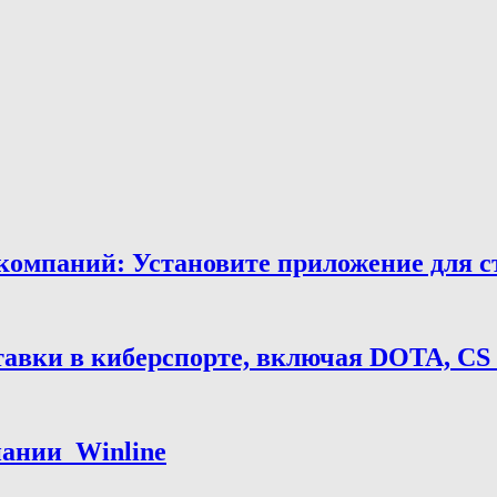
мпаний: Установите приложение для ста
тавки в киберспорте, включая DOTA, CS
нии ️ Winline