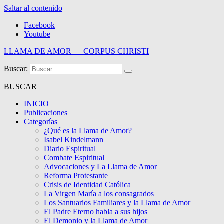
Saltar al contenido
Facebook
Youtube
LLAMA DE AMOR — CORPUS CHRISTI
Buscar:
Blog de la Llama de Amor
BUSCAR
INICIO
Publicaciones
Categorías
¿Qué es la Llama de Amor?
Isabel Kindelmann
Diario Espiritual
Combate Espiritual
Advocaciones y La Llama de Amor
Reforma Protestante
Crisis de Identidad Católica
La Virgen María a los consagrados
Los Santuarios Familiares y la Llama de Amor
El Padre Eterno habla a sus hijos
El Demonio y la Llama de Amor