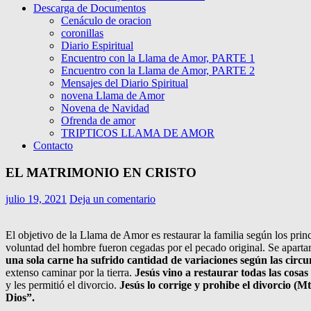
Descarga de Documentos
Cenáculo de oracion
coronillas
Diario Espiritual
Encuentro con la Llama de Amor, PARTE 1
Encuentro con la Llama de Amor, PARTE 2
Mensajes del Diario Spiritual
novena Llama de Amor
Novena de Navidad
Ofrenda de amor
TRIPTICOS LLAMA DE AMOR
Contacto
EL MATRIMONIO EN CRISTO
julio 19, 2021
Deja un comentario
El objetivo de la Llama de Amor es restaurar la familia según los princi
voluntad del hombre fueron cegadas por el pecado original. Se aparta
una sola carne ha sufrido cantidad de variaciones según las circu
extenso caminar por la tierra.
Jesús vino a restaurar todas las cosas
y les permitió el divorcio.
Jesús lo corrige y prohibe el divorcio (Mt
Dios”.