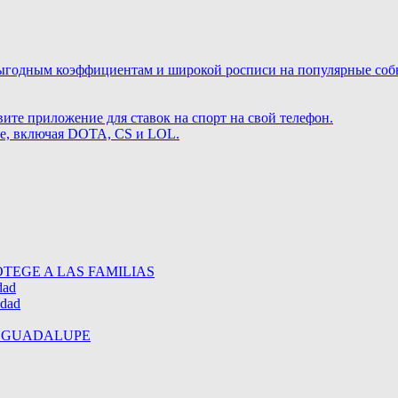
ыгодным коэффициентам и широкой росписи на популярные событ
те приложение для ставок на спорт на свой телефон.
те, включая DOTA, CS и LOL.
TEGE A LAS FAMILIAS
dad
idad
E GUADALUPE