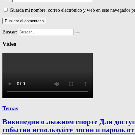
Guarda mi nombre, correo electrónico y web en este navegador p
Buscar:
Video
Temas
Википедия о лыжном спорте Для досту
события используйте логин и пароль от 