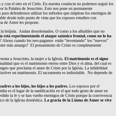
 y con el otro en el Cielo. En nuestra conducta no podemos seguir los
or la Palabra de Jesucristo. Esto nos pone en permanente
para defendernos utilizar los métodos que emplean los enemigos de
able desde todo punto de vista que los esposos estudien con
Llama de Amor les propone.
 la brújula. Andan desorientados. O como a los albañiles que no
lia está experimentando el ataque satánico frontal, como no lo ha
to? Ahora cuando los neo-paganos están “inventando” los “nuevos”
esastre más amargo? El pensamiento de Cristo es completamente
enta a Jesucristo, la mujer a la Iglesia.
El matrimonio es el signo
alidad que es el matrimonio eterno entre Dios y el alma, del cual es
signo que proclama el amor de Cristo por la Iglesia. La infidelidad
 disolver un matrimonio. El sacramento es indisoluble. No depende de
adres a los hijos, los hijos a los padres.
Los esposos por el
lia es el lugar de la santificación en el que todo gesto de amor en
erdido la fe y se han vuelto enemigos de Cristo porque la convivencia
gico de la Iglesia doméstica.
La gracia de la Llama de Amor se vive