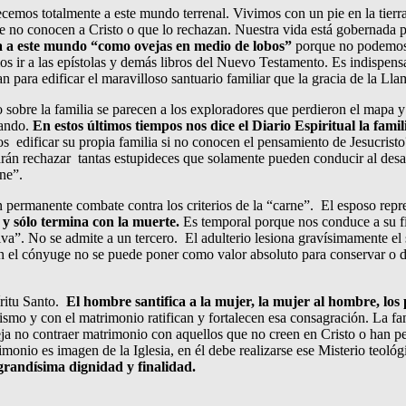
emos totalmente a este mundo terrenal. Vivimos con un pie en la tierra
ue no conocen a Cristo o que lo rechazan. Nuestra vida está gobernada p
a a este mundo “como ovejas en medio de lobos”
porque no podemos 
os ir a las epístolas y demás libros del Nuevo Testamento. Es indispens
tan para edificar el maravilloso santuario familiar que la gracia de la 
obre la familia se parecen a los exploradores que perdieron el mapa y
sando.
En estos últimos tiempos nos dice el Diario Espiritual la fami
 edificar su propia familia si no conocen el pensamiento de Jesucris
podrán rechazar tantas estupideces que solamente pueden conducir al d
rne”.
n permanente combate contra los criterios de la “carne”. El esposo repres
a y sólo termina con la muerte.
Es temporal porque nos conduce a su fin
va”. No se admite a un tercero. El adulterio lesiona gravísimamente el 
con el cónyuge no se puede poner como valor absoluto para conservar o
íritu Santo.
El hombre santifica a la mujer, la mujer al hombre, los p
smo y con el matrimonio ratifican y fortalecen esa consagración. La fami
seja no contraer matrimonio con aquellos que no creen en Cristo o han p
trimonio es imagen de la Iglesia, en él debe realizarse ese Misterio teoló
grandísima dignidad y finalidad.