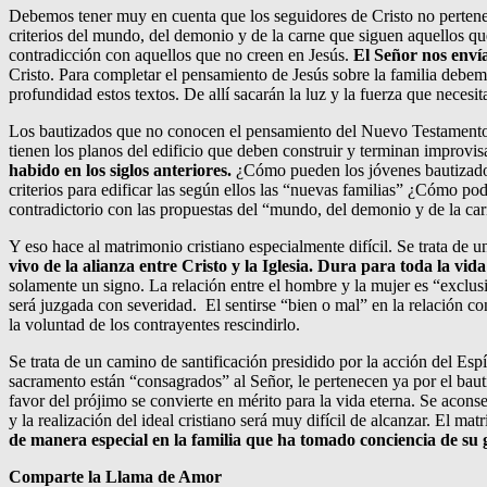
Debemos tener muy en cuenta que los seguidores de Cristo no pertenec
criterios del mundo, del demonio y de la carne que siguen aquellos q
contradicción con aquellos que no creen en Jesús.
El Señor nos enví
Cristo. Para completar el pensamiento de Jesús sobre la familia debem
profundidad estos textos. De allí sacarán la luz y la fuerza que necesi
Los bautizados que no conocen el pensamiento del Nuevo Testamento s
tienen los planos del edificio que deben construir y terminan improvi
habido en los siglos anteriores.
¿Cómo pueden los jóvenes bautizados
criterios para edificar las según ellos las “nuevas familias” ¿Cómo 
contradictorio con las propuestas del “mundo, del demonio y de la ca
Y eso hace al matrimonio cristiano especialmente difícil. Se trata de u
vivo de la alianza entre Cristo y la Iglesia. Dura para toda la vid
solamente un signo. La relación entre el hombre y la mujer es “exclusi
será juzgada con severidad. El sentirse “bien o mal” en la relación 
la voluntad de los contrayentes rescindirlo.
Se trata de un camino de santificación presidido por la acción del Esp
sacramento están “consagrados” al Señor, le pertenecen ya por el bauti
favor del prójimo se convierte en mérito para la vida eterna. Se acon
y la realización del ideal cristiano será muy difícil de alcanzar. El ma
de manera especial en la familia que ha tomado conciencia de su 
Comparte la Llama de Amor