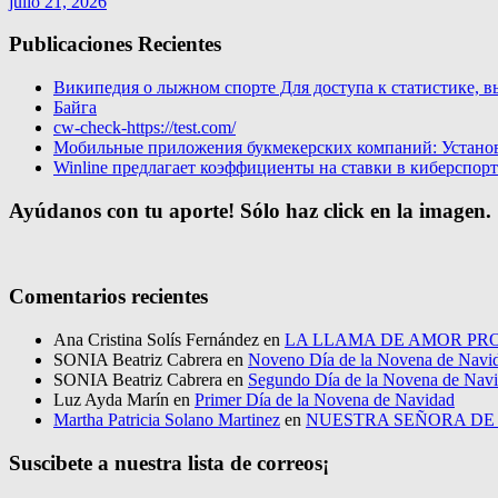
julio 21, 2026
Publicaciones Recientes
Википедия о лыжном спорте Для доступа к статистике, в
Байга
cw-check-https://test.com/
Мобильные приложения букмекерских компаний: Установи
Winline предлагает коэффициенты на ставки в киберспор
Ayúdanos con tu aporte! Sólo haz click en la imagen.
Comentarios recientes
Ana Cristina Solís Fernández
en
LA LLAMA DE AMOR PRO
SONIA Beatriz Cabrera
en
Noveno Día de la Novena de Navi
SONIA Beatriz Cabrera
en
Segundo Día de la Novena de Nav
Luz Ayda Marín
en
Primer Día de la Novena de Navidad
Martha Patricia Solano Martinez
en
NUESTRA SEÑORA D
Suscibete a nuestra lista de correos¡