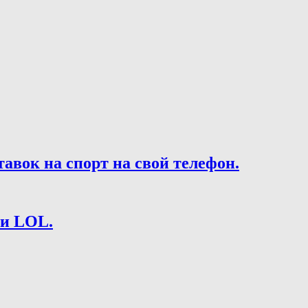
вок на спорт на свой телефон.
 и LOL.