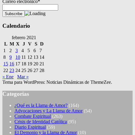
Correo electrónico*
Calendario
febrero 2021
L
M
X
J
V
S
D
1
2
3
4
5
6
7
8
9
10
11
12
13
14
15
16
17
18
19
20
21
22
23
24
25
26
27
28
« Ene
Mar »
Tema para WordPress: Noticias Dinámicas de ThemeZee.
Categorias
¿Qué es la Llama de Amor?
(164)
Advocaciones y La Llama de Amor
(54)
Combate Espiritual
(263)
Crisis de Identidad Católica
(95)
Diario Espiritual
(59)
El Demonio y la Llama de Amor
(10)