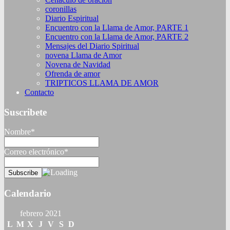
coronillas
Diario Espiritual
Encuentro con la Llama de Amor, PARTE 1
Encuentro con la Llama de Amor, PARTE 2
Mensajes del Diario Spiritual
novena Llama de Amor
Novena de Navidad
Ofrenda de amor
TRIPTICOS LLAMA DE AMOR
Contacto
Suscribete
Nombre*
Correo electrónico*
Calendario
febrero 2021
L
M
X
J
V
S
D