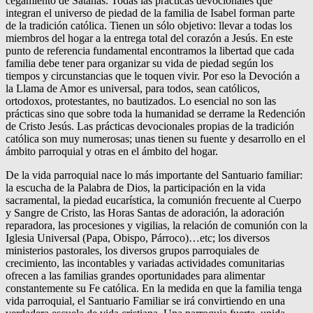
cegamiento de Satanás. Todas las prácticas devocionales que
integran el universo de piedad de la familia de Isabel forman parte
de la tradición católica. Tienen un sólo objetivo: llevar a todas los
miembros del hogar a la entrega total del corazón a Jesús. En este
punto de referencia fundamental encontramos la libertad que cada
familia debe tener para organizar su vida de piedad según los
tiempos y circunstancias que le toquen vivir. Por eso la Devoción a
la Llama de Amor es universal, para todos, sean católicos,
ortodoxos, protestantes, no bautizados. Lo esencial no son las
prácticas sino que sobre toda la humanidad se derrame la Redención
de Cristo Jesús. Las prácticas devocionales propias de la tradición
católica son muy numerosas; unas tienen su fuente y desarrollo en el
ámbito parroquial y otras en el ámbito del hogar.
De la vida parroquial nace lo más importante del Santuario familiar:
la escucha de la Palabra de Dios, la participación en la vida
sacramental, la piedad eucarística, la comunión frecuente al Cuerpo
y Sangre de Cristo, las Horas Santas de adoración, la adoración
reparadora, las procesiones y vigilias, la relación de comunión con la
Iglesia Universal (Papa, Obispo, Párroco)…etc; los diversos
ministerios pastorales, los diversos grupos parroquiales de
crecimiento, las incontables y variadas actividades comunitarias
ofrecen a las familias grandes oportunidades para alimentar
constantemente su Fe católica. En la medida en que la familia tenga
vida parroquial, el Santuario Familiar se irá convirtiendo en una