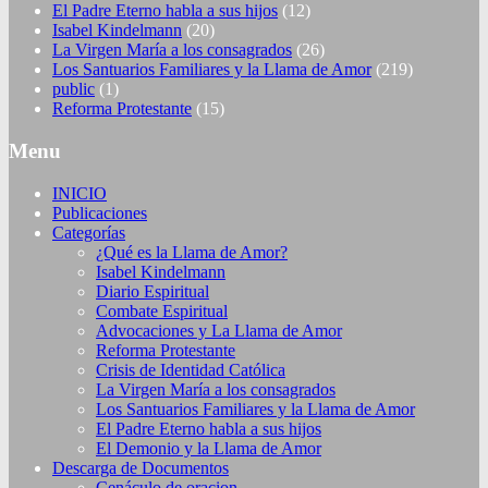
El Padre Eterno habla a sus hijos
(12)
Isabel Kindelmann
(20)
La Virgen María a los consagrados
(26)
Los Santuarios Familiares y la Llama de Amor
(219)
public
(1)
Reforma Protestante
(15)
Menu
INICIO
Publicaciones
Categorías
¿Qué es la Llama de Amor?
Isabel Kindelmann
Diario Espiritual
Combate Espiritual
Advocaciones y La Llama de Amor
Reforma Protestante
Crisis de Identidad Católica
La Virgen María a los consagrados
Los Santuarios Familiares y la Llama de Amor
El Padre Eterno habla a sus hijos
El Demonio y la Llama de Amor
Descarga de Documentos
Cenáculo de oracion