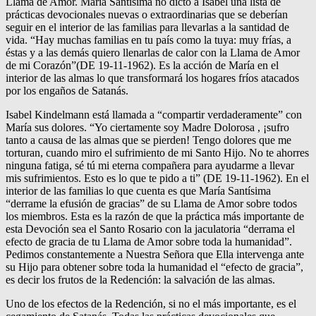
Llama de Amor. María Santísima no dictó a Isabel una lista de
prácticas devocionales nuevas o extraordinarias que se deberían
seguir en el interior de las familias para llevarlas a la santidad de
vida. “Hay muchas familias en tu país como la tuya: muy frías, a
éstas y a las demás quiero llenarlas de calor con la Llama de Amor
de mi Corazón”(DE 19-11-1962). Es la acción de María en el
interior de las almas lo que transformará los hogares fríos atacados
por los engaños de Satanás.
Isabel Kindelmann está llamada a “compartir verdaderamente” con
María sus dolores. “Yo ciertamente soy Madre Dolorosa , ¡sufro
tanto a causa de las almas que se pierden! Tengo dolores que me
torturan, cuando miro el sufrimiento de mi Santo Hijo. No te ahorres
ninguna fatiga, sé tú mi eterna compañera para ayudarme a llevar
mis sufrimientos. Esto es lo que te pido a ti” (DE 19-11-1962). En el
interior de las familias lo que cuenta es que María Santísima
“derrame la efusión de gracias” de su Llama de Amor sobre todos
los miembros. Esta es la razón de que la práctica más importante de
esta Devoción sea el Santo Rosario con la jaculatoria “derrama el
efecto de gracia de tu Llama de Amor sobre toda la humanidad”.
Pedimos constantemente a Nuestra Señora que Ella intervenga ante
su Hijo para obtener sobre toda la humanidad el “efecto de gracia”,
es decir los frutos de la Redención: la salvación de las almas.
Uno de los efectos de la Redención, si no el más importante, es el