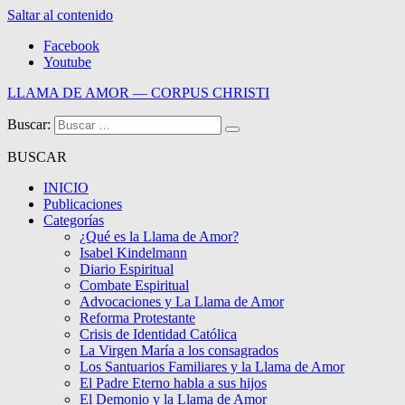
Saltar al contenido
Facebook
Youtube
LLAMA DE AMOR — CORPUS CHRISTI
Buscar:
Blog de la Llama de Amor
BUSCAR
INICIO
Publicaciones
Categorías
¿Qué es la Llama de Amor?
Isabel Kindelmann
Diario Espiritual
Combate Espiritual
Advocaciones y La Llama de Amor
Reforma Protestante
Crisis de Identidad Católica
La Virgen María a los consagrados
Los Santuarios Familiares y la Llama de Amor
El Padre Eterno habla a sus hijos
El Demonio y la Llama de Amor