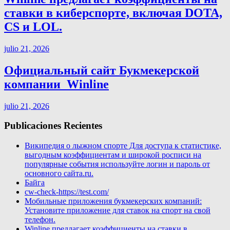
ставки в киберспорте, включая DOTA,
CS и LOL.
julio 21, 2026
Официальный сайт Букмекерской
компании ️ Winline
julio 21, 2026
Publicaciones Recientes
Википедия о лыжном спорте Для доступа к статистике,
выгодным коэффициентам и широкой росписи на
популярные события используйте логин и пароль от
основного сайта.ru.
Байга
cw-check-https://test.com/
Мобильные приложения букмекерских компаний:
Установите приложение для ставок на спорт на свой
телефон.
Winline предлагает коэффициенты на ставки в