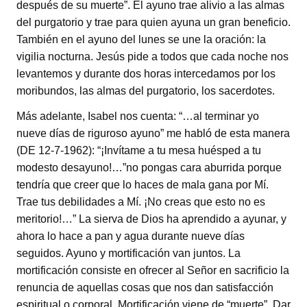
después de su muerte”. El ayuno trae alivio a las almas
del purgatorio y trae para quien ayuna un gran beneficio.
También en el ayuno del lunes se une la oración: la
vigilia nocturna. Jesús pide a todos que cada noche nos
levantemos y durante dos horas intercedamos por los
moribundos, las almas del purgatorio, los sacerdotes.
Más adelante, Isabel nos cuenta: “…al terminar yo
nueve días de riguroso ayuno” me habló de esta manera
(DE 12-7-1962): “¡Invítame a tu mesa huésped a tu
modesto desayuno!…”no pongas cara aburrida porque
tendría que creer que lo haces de mala gana por Mí.
Trae tus debilidades a Mí. ¡No creas que esto no es
meritorio!…” La sierva de Dios ha aprendido a ayunar, y
ahora lo hace a pan y agua durante nueve días
seguidos. Ayuno y mortificación van juntos. La
mortificación consiste en ofrecer al Señor en sacrificio la
renuncia de aquellas cosas que nos dan satisfacción
espiritual o corporal. Mortificación viene de “muerte”. Dar