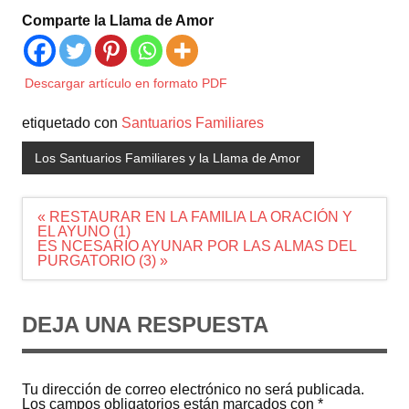
Comparte la Llama de Amor
Descargar artículo en formato PDF
etiquetado con
Santuarios Familiares
Los Santuarios Familiares y la Llama de Amor
Navegación
« RESTAURAR EN LA FAMILIA LA ORACIÓN Y
de
EL AYUNO (1)
entradas
ES NCESARIO AYUNAR POR LAS ALMAS DEL
PURGATORIO (3) »
DEJA UNA RESPUESTA
Tu dirección de correo electrónico no será publicada.
Los campos obligatorios están marcados con
*