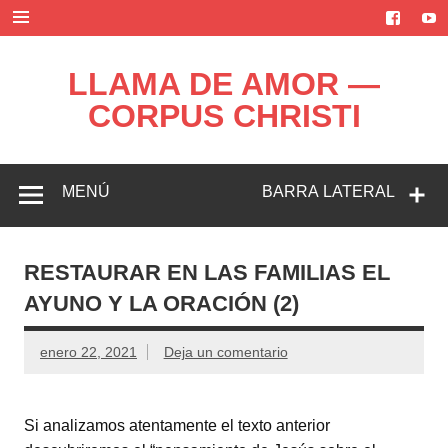
Saltar
al
contenido
LLAMA DE AMOR —
CORPUS CHRISTI
Blog de la Llama de Amor
MENÚ
BARRA LATERAL
RESTAURAR EN LAS FAMILIAS EL
AYUNO Y LA ORACIÓN (2)
enero 22, 2021
Deja un comentario
Si analizamos atentamente el texto anterior