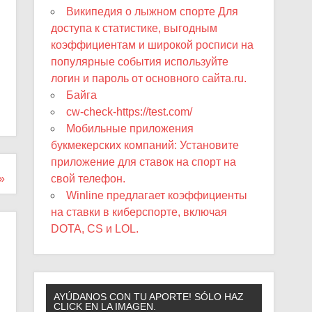
Википедия о лыжном спорте Для
доступа к статистике, выгодным
коэффициентам и широкой росписи на
популярные события используйте
логин и пароль от основного сайта.ru.
Байга
cw-check-https://test.com/
Мобильные приложения
букмекерских компаний: Установите
приложение для ставок на спорт на
свой телефон.
 »
Winline предлагает коэффициенты
на ставки в киберспорте, включая
DOTA, CS и LOL.
AYÚDANOS CON TU APORTE! SÓLO HAZ
CLICK EN LA IMAGEN.