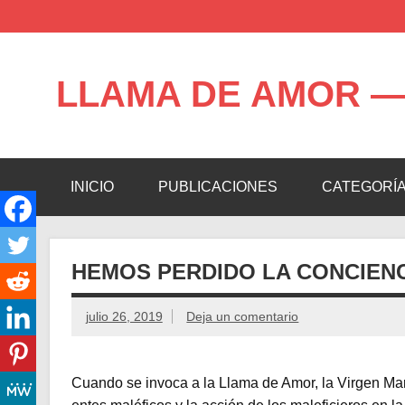
Saltar
al
contenido
LLAMA DE AMOR —
Blog de la Llama de Amor
INICIO
PUBLICACIONES
CATEGORÍ
HEMOS PERDIDO LA CONCIENC
julio 26, 2019
Deja un comentario
Cuando se invoca a la Llama de Amor, la Virgen Marí