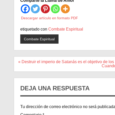
Comparte la Llama de Amor
Descargar artículo en formato PDF
etiquetado con
Combate Espiritual
Combate Espiritual
Navegación
« Destruir el imperio de Satanás es el objetivo de l
de
Cuando 
entradas
DEJA UNA RESPUESTA
Tu dirección de correo electrónico no será publicada
Comentario
*