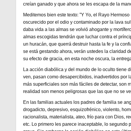
creían ganado y que ahora se les escapa de la man
Meditemos bien este texto: ”Y Yo, el Rayo Hermoso 
oscurecido por el odio y contaminado por la lava su
daba vida a las almas se volvió ahogante y mortífer
almas escogidas tendrán que luchar contra el príncip
un huracán, que querrá destruir hasta la fe y la con
se está gestando ahora, verán ustedes la claridad de
su efecto de gracia, en esta noche oscura, la entreg
La acción diabólica y del mundo de lo oculto tiene 
ven, pasan como desapercibidos, inadvertidos por l
más superficiales son más fáciles de detectar, son
realidad son menos peligrosas que las que no se ve
En las familias actuales los padres de familia se an
drogadicto, depresivo, esquizofrénico, violento, h
racionalista, materialista, ateo, frío para con Dios, 
etc. Lo primero les parece inaceptable, lo segundo 