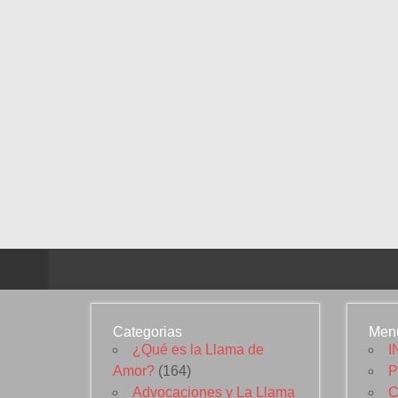
Categorias
Men
¿Qué es la Llama de
I
Amor?
(164)
P
Advocaciones y La Llama
C