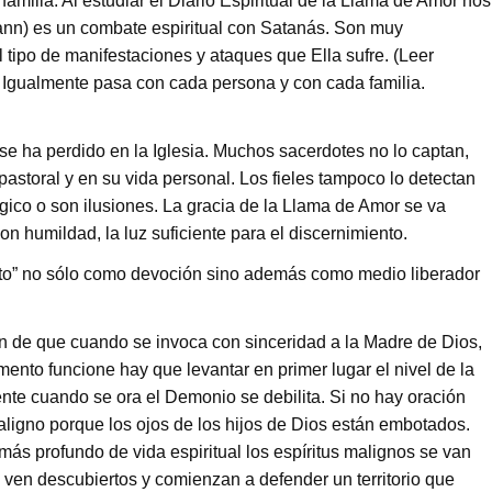
 familia. Al estudiar el Diario Espiritual de la Llama de Amor nos
nn) es un combate espiritual con Satanás. Son muy
 tipo de manifestaciones y ataques que Ella sufre. (Leer
. Igualmente pasa con cada persona y con cada familia.
se ha perdido en la Iglesia. Muchos sacerdotes no lo captan,
pastoral y en su vida personal. Los fieles tampoco lo detectan
ógico o son ilusiones. La gracia de la Llama de Amor se va
n humildad, la luz suficiente para el discernimiento.
ento” no sólo como devoción sino además como medio liberador
ón de que cuando se invoca con sinceridad a la Madre de Dios,
ento funcione hay que levantar en primer lugar el nivel de la
ente cuando se ora el Demonio se debilita. Si no hay oración
maligno porque los ojos de los hijos de Dios están embotados.
más profundo de vida espiritual los espíritus malignos se van
e ven descubiertos y comienzan a defender un territorio que