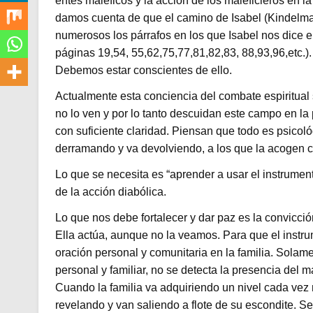
entes maléficos y la acción de los maleficieros en la
damos cuenta de que el camino de Isabel (Kindelma
numerosos los párrafos en los que Isabel nos dice el
páginas 19,54, 55,62,75,77,81,82,83, 88,93,96,etc.)
Debemos estar conscientes de ello.
Actualmente esta conciencia del combate espiritual 
no lo ven y por lo tanto descuidan este campo en la 
con suficiente claridad. Piensan que todo es psicol
derramando y va devolviendo, a los que la acogen co
Lo que se necesita es “aprender a usar el instrum
de la acción diabólica.
Lo que nos debe fortalecer y dar paz es la convicci
Ella actúa, aunque no la veamos. Para que el instrum
oración personal y comunitaria en la familia. Solam
personal y familiar, no se detecta la presencia del 
Cuando la familia va adquiriendo un nivel cada vez 
revelando y van saliendo a flote de su escondite. S