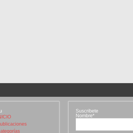
u
Suscribete
Nombre*
NICIO
ublicaciones
ategorías