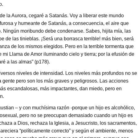
o.
de la Aurora, cegaré a Satanás. Voy a liberar este mundo
lfurosa y humeante de Satanás, a consecuencia, el aire que
o. Ningún moribundo debe condenarse. Sabes, hijita mía, las
e de las tinieblas. ¡Será una borrasca terrible! más bien, será
fianza de los mismos elegidos. Pero en la terrible tormenta que
 mi Llama de Amor iluminando cielo y tierra; por la efusión de
aré a las almas” (p178).
diversos niveles de intensidad. Los niveles más profundos no se
a gente pero son los más graves y peligrosos. Las acciones
 más escandalosas, más impactantes, dan miedo, pero en
n.
gustian – y con muchísima razón -porque un hijo es alcohólico,
omosexual, pero no se preocupan demasiado cuando un hijo es
rechaza a Dios, rechaza la Iglesia, a Jesucristo, los sacramentos,
pareciera “políticamente correcto” y según el ambiente, menos