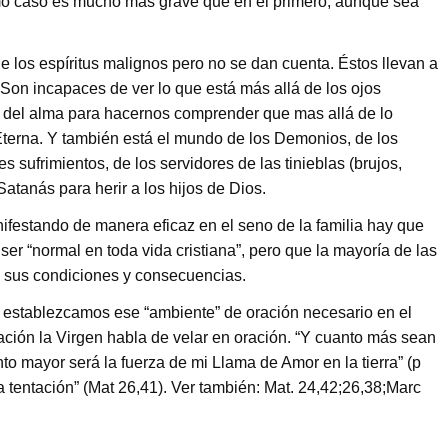
imo caso es mucho más grave que en el primero, aunque sea
e los espíritus malignos pero no se dan cuenta. Éstos llevan a
. Son incapaces de ver lo que está más allá de los ojos
os del alma para hacernos comprender que mas allá de lo
 Eterna. Y también está el mundo de los Demonios, de los
 sufrimientos, de los servidores de las tinieblas (brujos,
Satanás para herir a los hijos de Dios.
ifestando de manera eficaz en el seno de la familia hay que
er “normal en toda vida cristiana”, pero que la mayoría de las
s sus condiciones y consecuencias.
e establezcamos ese “ambiente” de oración necesario en el
ción la Virgen habla de velar en oración. “Y cuanto más sean
nto mayor será la fuerza de mi Llama de Amor en la tierra” (p
a tentación” (Mat 26,41). Ver también: Mat. 24,42;26,38;Marc