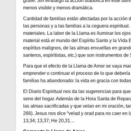
grave. Sin embargo la acción diabólica en este últ
menos visible y menos dramática.
Cantidad de familias están afectadas por la acción d
las personas y a las familias a la ceguera espiritual
materiales. La labor de la Llama es iluminar los oj
material está el mundo del Espíritu Santo y la Vida
espíritus malignos, de las almas envueltas en grandes
santeros, espiritistas, etc.) que son instrumentos de 
Para que el efecto de la Llama de Amor se vaya man
emprender o continuar el proceso de lo que debería s
familias ha abandonado: la vida en gracia con toda
El Diario Espiritual nos da las sugerencias para qu
seno del hogar. Además de la Hora Santa de Repara
las almas sacrificadas y que velan en mi oración, ta
266). Jesus nos dice “velad y orad para no caer en l
13,34; 13,37; He 20,31…