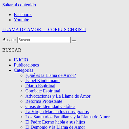
Saltar al contenido
Facebook
Youtube
LLAMA DE AMOR — CORPUS CHRISTI
Buscar:
Blog de la Llama de Amor
BUSCAR
INICIO
Publicaciones
Categorías
¿Qué es la Llama de Amor?
Isabel Kindelmann
Diario Espiritual
Combate Espiritual
Advocaciones y La Llama de Amor
Reforma Protestante
Crisis de Identidad Católica
La Virgen María a los consagrados
Los Santuarios Familiares y la Llama de Amor
El Padre Eterno habla a sus hijos
El Demonio y la Llama de Amor