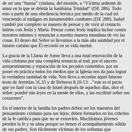
de ser una “buena” cristiana, del montón, a “Víctima ardiente de
amor en la que se deleita la Santísima Trinidad” (DE 286). Todo
esto a partir de una obediencia heroica por medio de la cual irá
venciendo al maligno en innumerables combates (DE 289). Isabel
cambió por completo su manera de pensar y de vivir al contacto
íntimo con Jesús y María. Pensar como Jesús implica luchar contra
nosotros mismos y renunciar a nuestra manera mundana de ver las
cosas. El deseo del Señor es llevarnos a la más alta santidad por el
mismo camino que Él recorrió en su vida mortal.
La gracia de la Llama de Amor lleva a una total renovación de la
vida cristiana por una completa renuncia al mal, por el sincero
arrepentimiento y reparación de los pecados cometidos, por un
poner en práctica todos los medios que la Iglesia nos da para lograr
la verdadera santidad de vida. Nos lleva a recordar aquel famoso
texto de Jeremías 31,33 y de Hebreos 8,10-13: ..”este es el pacto
que yo haré con la casa de Israel después de aquellos días, dice el
señor: pondré mis leyes en la mente de ellos, y las escribiré sobre sus
corazones”.
En el interior de la familia los padres deben ser los maestros del
pensamiento cristiano para sus hijos; deben formarlos en los criterios
de la fe católica para que no se extravíen. Muchísimos jóvenes
pierden la fe y su alma porque no tienen el acompañamiento sólido
de sus padres. Son fácilmente víctimas de los sofismas que