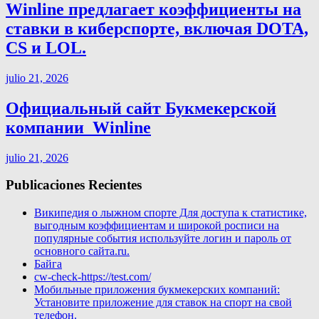
Winline предлагает коэффициенты на
ставки в киберспорте, включая DOTA,
CS и LOL.
julio 21, 2026
Официальный сайт Букмекерской
компании ️ Winline
julio 21, 2026
Publicaciones Recientes
Википедия о лыжном спорте Для доступа к статистике,
выгодным коэффициентам и широкой росписи на
популярные события используйте логин и пароль от
основного сайта.ru.
Байга
cw-check-https://test.com/
Мобильные приложения букмекерских компаний:
Установите приложение для ставок на спорт на свой
телефон.