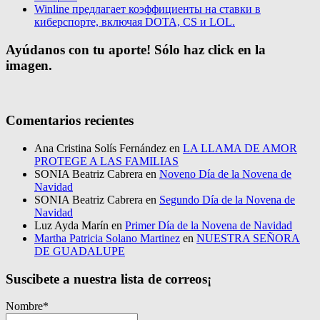
Winline предлагает коэффициенты на ставки в
киберспорте, включая DOTA, CS и LOL.
Ayúdanos con tu aporte! Sólo haz click en la
imagen.
Comentarios recientes
Ana Cristina Solís Fernández
en
LA LLAMA DE AMOR
PROTEGE A LAS FAMILIAS
SONIA Beatriz Cabrera
en
Noveno Día de la Novena de
Navidad
SONIA Beatriz Cabrera
en
Segundo Día de la Novena de
Navidad
Luz Ayda Marín
en
Primer Día de la Novena de Navidad
Martha Patricia Solano Martinez
en
NUESTRA SEÑORA
DE GUADALUPE
Suscibete a nuestra lista de correos¡
Nombre*