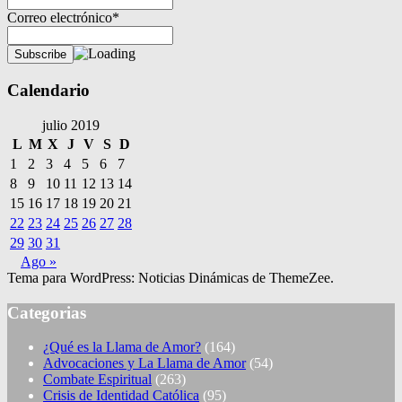
Correo electrónico*
Calendario
julio 2019
L
M
X
J
V
S
D
1
2
3
4
5
6
7
8
9
10
11
12
13
14
15
16
17
18
19
20
21
22
23
24
25
26
27
28
29
30
31
Ago »
Tema para WordPress: Noticias Dinámicas de ThemeZee.
Categorias
¿Qué es la Llama de Amor?
(164)
Advocaciones y La Llama de Amor
(54)
Combate Espiritual
(263)
Crisis de Identidad Católica
(95)