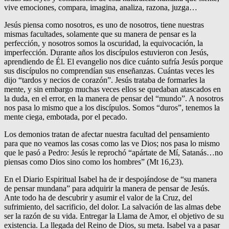
vive emociones, compara, imagina, analiza, razona, juzga…
Jesús piensa como nosotros, es uno de nosotros, tiene nuestras
mismas facultades, solamente que su manera de pensar es la
perfección, y nosotros somos la oscuridad, la equivocación, la
imperfección. Durante años los discípulos estuvieron con Jesús,
aprendiendo de Él. El evangelio nos dice cuánto sufría Jesús porque
sus discípulos no comprendían sus enseñanzas. Cuántas veces les
dijo “tardos y necios de corazón”. Jesús trataba de formarles la
mente, y sin embargo muchas veces ellos se quedaban atascados en
la duda, en el error, en la manera de pensar del “mundo”. A nosotros
nos pasa lo mismo que a los discípulos. Somos “duros”, tenemos la
mente ciega, embotada, por el pecado.
Los demonios tratan de afectar nuestra facultad del pensamiento
para que no veamos las cosas como las ve Dios; nos pasa lo mismo
que le pasó a Pedro: Jesús le reprochó “apártate de Mí, Satanás…no
piensas como Dios sino como los hombres” (Mt 16,23).
En el Diario Espiritual Isabel ha de ir despojándose de “su manera
de pensar mundana” para adquirir la manera de pensar de Jesús.
Ante todo ha de descubrir y asumir el valor de la Cruz, del
sufrimiento, del sacrificio, del dolor. La salvación de las almas debe
ser la razón de su vida. Entregar la Llama de Amor, el objetivo de su
existencia. La llegada del Reino de Dios, su meta. Isabel va a pasar