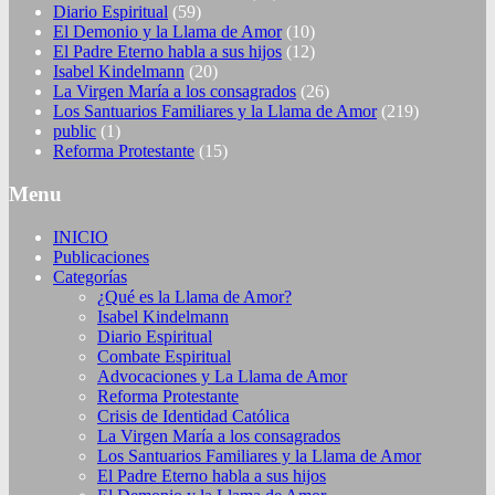
Diario Espiritual
(59)
El Demonio y la Llama de Amor
(10)
El Padre Eterno habla a sus hijos
(12)
Isabel Kindelmann
(20)
La Virgen María a los consagrados
(26)
Los Santuarios Familiares y la Llama de Amor
(219)
public
(1)
Reforma Protestante
(15)
Menu
INICIO
Publicaciones
Categorías
¿Qué es la Llama de Amor?
Isabel Kindelmann
Diario Espiritual
Combate Espiritual
Advocaciones y La Llama de Amor
Reforma Protestante
Crisis de Identidad Católica
La Virgen María a los consagrados
Los Santuarios Familiares y la Llama de Amor
El Padre Eterno habla a sus hijos