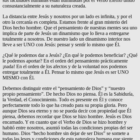
sus facultades humanas están iluminadas por el Verbo Eterno unido
consustancialmente a su naturaleza creada.
La distancia entre Jesús y nosotros por un lado es infinita, y por el
otro la cercanía es completa. Estamos frente al gran misterio del
Dios hecho hombre. Que el pensamiento de nuestras mentes sea uno
implica de parte de Jesús un dinamismo que lo lleva a entregarse
totalmente a nosotros. De nuestro lado un dinamismo interior nos
lleve a ser UNO con Jesús: pensar y sentír lo mismo que Él.
¿Qué le podemos dar a Jesús? ¿En qué le podemos beneficiar? ¿Qué
le podemos aportar? En el orden del pensamiento prácticamente
¡nada! En el orden de los afectos y de la voluntad nos podemos
entregar totalmente a Él. Pensar lo mismo que Jesús es ser UNO
MISMO con Él.
Debemos distinguir entre el “pensamiento de Dios” y “nuestro
propio pensamiento”. De hecho Dios no piensa. Él es la Sabiduría,
la Verdad, el Conocimiento. Todo es presente en Él y conoce
perfectamente todo lo que ha creado para su propia gloria. Pero
aunque Dios sea eterno y no se pueda decir con propiedad que Él
piensa, debemos recordar que Dios se hizo hombre. Jesús es Dios
encarnado. Y en cuanto que el Verbo de Dios se hizo hombre y
habitó entre nosotros, asumió todas las condiciones propias del ser
humano. Dios “hecho hombre sin dejar de ser Dios” se somete a
todas las leyes y condiciones de esta naturaleza humana que siente,