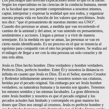
Los psicólogos dan diversas explicaciones sobre lo que es la mente.
Según los especialistas en las ciencias de la conducta humana, mente
es la facultad que nos permite comprendernos a nosotros mismos,
captar, interpretar y expresar la realidad que nos rodea, y organizar
nuestra propia vida en función de los valores que percibimos. Jesús
nos dice: “que el pensamiento de nuestras mentes sea UNO”.
Cuando dos personas se aman, a medida que van recorriendo el
camino de la amistad y del amor, se van uniendo en pensamientos,
sentimientos y acciones. Llegan a pensar y a vivir de manera
semejante. En la medida en que se aman, las personas se van en
cierto modo identificando. Es un proceso en el que se renuncia al
egoísmo para compartir con el otro los propios valores. Se realiza así
el milagro de llegar a ser con la otra persona un solo corazón y de
una sola alma.
Jesús es Dios hecho hombre. Dios verdadero y hombre verdadero.
Perfecto Dios, perfecto hombre. Entre Él y nosotros la distancia es
infinita en cuanto que Jesús es Dios. Él es el Señor, nuestro Creador
y Redentor infinitamente amoroso y nosotros somos sus criaturas,
heridas por el pecado original. Sin embargo por ser Jesús hombre
verdadero, su naturaleza humana y la nuestra son iguales. Tenemos
los mismos sentidos y las mismas facultades. La gran diferencia
entre Jesús hombre y nosotros es que el pecado original y los
pecados actuales han limitado y corrompido en gran manera los
dones que Dios nos otorgó al crearnos. Jesús es perfecto hombre y