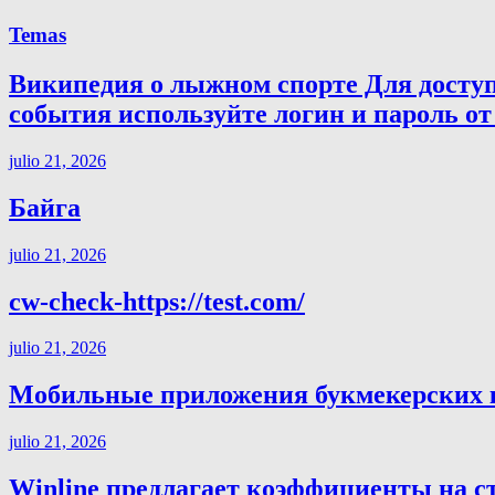
Temas
Википедия о лыжном спорте Для досту
события используйте логин и пароль от 
julio 21, 2026
Байга
julio 21, 2026
cw-check-https://test.com/
julio 21, 2026
Мобильные приложения букмекерских ко
julio 21, 2026
Winline предлагает коэффициенты на с