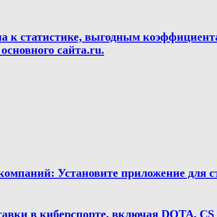
па к статистике, выгодным коэффициент
основного сайта.ru.
мпаний: Установите приложение для ста
тавки в киберспорте, включая DOTA, CS