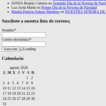
SONIA Beatriz Cabrera
en
Segundo Día de la Novena de Nav
Luz Ayda Marín
en
Primer Día de la Novena de Navidad
Martha Patricia Solano Martinez
en
NUESTRA SEÑORA D
Suscibete a nuestra lista de correos¡
Nombre*
Correo electrónico*
Calendario
agosto 2026
L
M
X
J
V
S
D
1
2
3
4
5
6
7
8
9
10
11
12
13
14
15
16
17
18
19
20
21
22
23
24
25
26
27
28
29
30
31