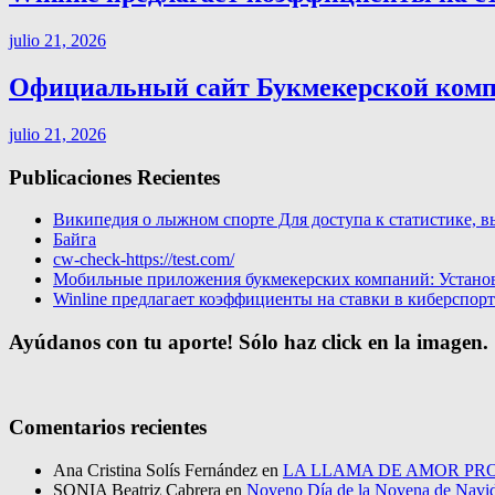
julio 21, 2026
Официальный сайт Букмекерской компа
julio 21, 2026
Publicaciones Recientes
Википедия о лыжном спорте Для доступа к статистике, в
Байга
cw-check-https://test.com/
Мобильные приложения букмекерских компаний: Установи
Winline предлагает коэффициенты на ставки в киберспор
Ayúdanos con tu aporte! Sólo haz click en la imagen.
Comentarios recientes
Ana Cristina Solís Fernández
en
LA LLAMA DE AMOR PRO
SONIA Beatriz Cabrera
en
Noveno Día de la Novena de Navi