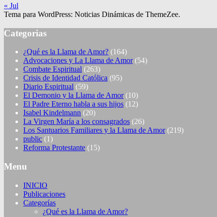
« Jul
Tema para WordPress: Noticias Dinámicas de ThemeZee.
Categorias
¿Qué es la Llama de Amor?
(164)
Advocaciones y La Llama de Amor
(54)
Combate Espiritual
(263)
Crisis de Identidad Católica
(95)
Diario Espiritual
(59)
El Demonio y la Llama de Amor
(10)
El Padre Eterno habla a sus hijos
(12)
Isabel Kindelmann
(20)
La Virgen María a los consagrados
(26)
Los Santuarios Familiares y la Llama de Amor
(219)
public
(1)
Reforma Protestante
(15)
Menu
INICIO
Publicaciones
Categorías
¿Qué es la Llama de Amor?