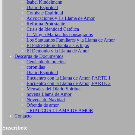
Isabel Kindelmann
Diario Espiritual
Combate Espiritual
Advocaciones y La Llama de Amor
Reforma Protestante
Crisis de Identidad Católica
La Virgen María a los consagrados
Los Santuarios Familiares y la Llama de Amor
El Padre Eterno habla a sus hijos
El Demonio y la Llama de Amor
Descarga de Documentos
Cenáculo de oracion
coronillas
Diario Espiritual
Encuentro con la Llama de Amor, PARTE 1
Encuentro con la Llama de Amor, PARTE 2
Mensajes del Diario Spiritual
novena Llama de Amor
Novena de Navidad
Ofrenda de amor
TRIPTICOS LLAMA DE AMOR
Contacto
Suscribete