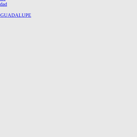
idad
E GUADALUPE