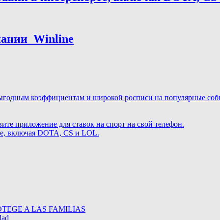
нии ️ Winline
ыгодным коэффициентам и широкой росписи на популярные событ
те приложение для ставок на спорт на свой телефон.
те, включая DOTA, CS и LOL.
TEGE A LAS FAMILIAS
dad