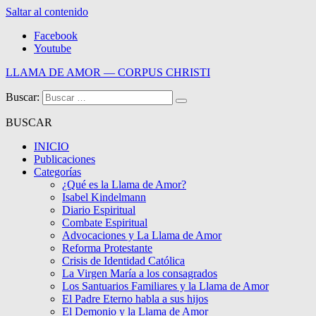
Saltar al contenido
Facebook
Youtube
LLAMA DE AMOR — CORPUS CHRISTI
Buscar:
Blog de la Llama de Amor
BUSCAR
INICIO
Publicaciones
Categorías
¿Qué es la Llama de Amor?
Isabel Kindelmann
Diario Espiritual
Combate Espiritual
Advocaciones y La Llama de Amor
Reforma Protestante
Crisis de Identidad Católica
La Virgen María a los consagrados
Los Santuarios Familiares y la Llama de Amor
El Padre Eterno habla a sus hijos
El Demonio y la Llama de Amor