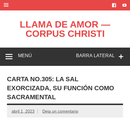
Saltar
al
contenido
LLAMA DE AMOR —
CORPUS CHRISTI
Blog de la Llama de Amor
MENÚ
BARRA LATERAL
CARTA NO.305: LA SAL
EXORCIZADA, SU FUNCIÓN COMO
SACRAMENTAL
abril 1, 2023
Deja un comentario