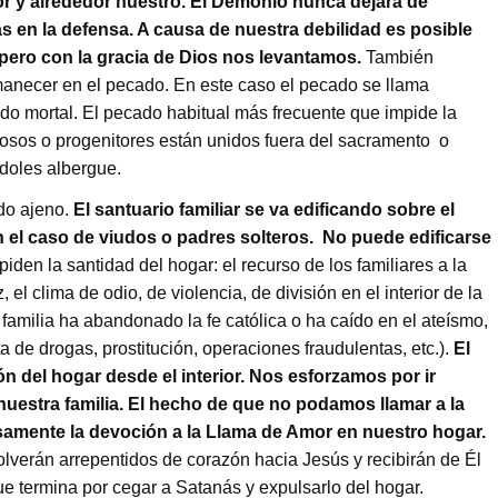
ior y alrededor nuestro. El Demonio nunca dejará de
s en la defensa. A causa de nuestra debilidad es posible
ero con la gracia de Dios nos levantamos.
También
anecer en el pecado. En este caso el pecado se llama
o mortal. El pecado habitual más frecuente que impide la
posos o progenitores están unidos fuera del sacramento o
ndoles albergue.
ado ajeno.
El santuario familiar se va edificando sobre el
n el caso de viudos o padres solteros. No puede edificarse
iden la santidad del hogar: el recurso de los familiares a la
 el clima de odio, de violencia, de división en el interior de la
 familia ha abandonado la fe católica o ha caído en el ateísmo,
 de drogas, prostitución, operaciones fraudulentas, etc.).
El
n del hogar desde el interior. Nos esforzamos por ir
nuestra familia. El hecho de que no podamos llamar a la
samente la devoción a la Llama de Amor en nuestro hogar.
lverán arrepentidos de corazón hacia Jesús y recibirán de Él
que termina por cegar a Satanás y expulsarlo del hogar.