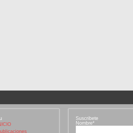
u
Suscribete
Nombre*
NICIO
ublicaciones