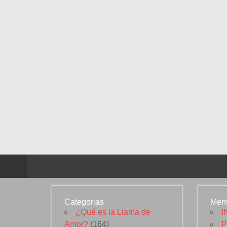
Categorias
Men
¿Qué es la Llama de
I
Amor?
(164)
P