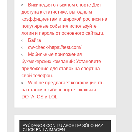
Википедия о лыжном спорте Для
доступа к статистике, выгодным
коэффициентам и широкой росписи на
популярные события используйте
логин и пароль от основного сайта.ru.
Байга
cw-check-https://test.com/
Мобильные приложения
букмекерских компаний: Установите
приложение для ставок на спорт на
свой телефон.
Winline предлагает коэффициенты
на ставки в киберспорте, включая
DOTA, CS и LOL.
AYÚDANOS CON TU APORTE! SÓLO HAZ
CLICK EN LA IMAGEN.