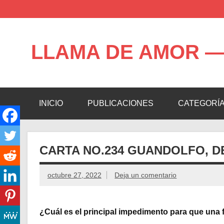
Saltar
al
contenido
LLAMA DE AMOR —
Blog de la Llama de Amor
INICIO
PUBLICACIONES
CATEGORÍ
CARTA NO.234 GUANDOLFO, 
octubre 27, 2022
Deja un comentario
¿Cuál es el principal impedimento para que una f