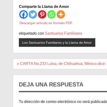
Comparte la Llama de Amor
Descargar artículo en formato PDF
etiquetado con
Santuarios Familiares
Los Santuarios Familiares y la Llama de Amor
Navegación
« CARTA No.233 Luisa, de Chihuahua, México dice:
de
entradas
DEJA UNA RESPUESTA
Tu dirección de correo electrónico no será publicada