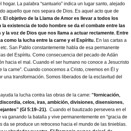
 hogar. La palabra “santuario” indica un lugar santo, alejado
todo aquello que nos separa de Dios. Es aquel acto que de
r.
El objetivo de la Llama de Amor es llevar a todos los
n la existencia de todo hombre se da el combate entre las
 y la voz de Dios que nos llama a actuar rectamente. Entre
a como la lucha entre la carne y el Espíritu.
En las cartas a
os, etc. San Pablo constantemente habla de esa permanente
ncias del Espíritu. Como consecuencia del pecado de Adán
ón hacia el mal. Cuando el ser humano no conoce a Jesucristo
de la carne”. Cuando conocemos a Cristo, creemos en Él y
r una transformación. Somos liberados de la esclavitud del
yuda la lucha contra las obras de la carne:
“fornicación,
, discordia, celos, iras, ambición, divisiones, disensiones,
jantes” (Gl 5:19–21).
Cuando el bautizado persevera en el
ne va ganando la batalla y vive permanentemente en “gracia de
s da se produce un retroceso hacia el mundo de las tinieblas.