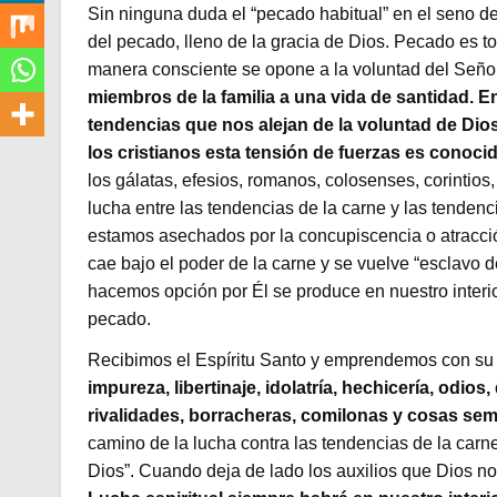
Sin ninguna duda el “pecado habitual” en el seno del
del pecado, lleno de la gracia de Dios. Pecado es 
manera consciente se opone a la voluntad del Seño
miembros de la familia a una vida de santidad. E
tendencias que nos alejan de la voluntad de Dios
los cristianos esta tensión de fuerzas es conocid
los gálatas, efesios, romanos, colosenses, corinti
lucha entre las tendencias de la carne y las tende
estamos asechados por la concupiscencia o atracci
cae bajo el poder de la carne y se vuelve “esclavo 
hacemos opción por Él se produce en nuestro interio
pecado.
Recibimos el Espíritu Santo y emprendemos con su a
impureza, libertinaje, idolatría, hechicería, odios
rivalidades, borracheras, comilonas y cosas seme
camino de la lucha contra las tendencias de la car
Dios”. Cuando deja de lado los auxilios que Dios no