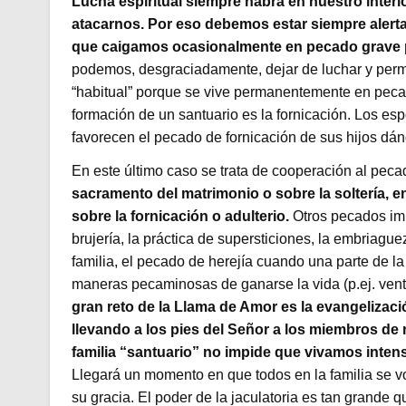
Lucha espiritual siempre habrá en nuestro inter
atacarnos. Por eso debemos estar siempre alerta
que caigamos ocasionalmente en pecado grave p
podemos, desgraciadamente, dejar de luchar y perm
“habitual” porque se vive permanentemente en pecad
formación de un santuario es la fornicación. Los es
favorecen el pecado de fornicación de sus hijos dá
En este último caso se trata de cooperación al pec
sacramento del matrimonio o sobre la soltería, e
sobre la fornicación o adulterio.
Otros pecados imp
brujería, la práctica de supersticiones, la embriaguez,
familia, el pecado de herejía cuando una parte de la
maneras pecaminosas de ganarse la vida (p.ej. venta
gran reto de la Llama de Amor es la evangelizació
llevando a los pies del Señor a los miembros de 
familia “santuario” no impide que vivamos inten
Llegará un momento en que todos en la familia se vo
su gracia. El poder de la jaculatoria es tan grande 