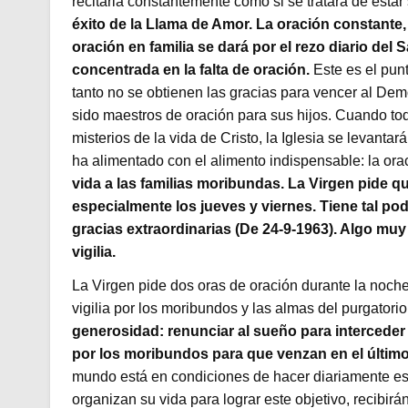
recitarla constantemente como si se tratara de estar
éxito de la Llama de Amor. La oración constante, 
oración en familia se dará por el rezo diario del S
concentrada en la falta de oración.
Este es el punt
tanto no se obtienen las gracias para vencer al Dem
sido maestros de oración para sus hijos. Cuando tod
misterios de la vida de Cristo, la Iglesia se levant
ha alimentado con el alimento indispensable: la ora
vida a las familias moribundas. La Virgen pide qu
especialmente los jueves y viernes. Tiene tal po
gracias extraordinarias (De 24-9-1963). Algo mu
vigilia.
La Virgen pide dos oras de oración durante la noche
vigilia por los moribundos y las almas del purgatorio.
generosidad: renunciar al sueño para interceder p
por los moribundos para que venzan en el últim
mundo está en condiciones de hacer diariamente est
organizan su vida para lograr este objetivo, recibirá