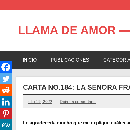
Saltar
al
contenido
LLAMA DE AMOR —
Blog de la Llama de Amor
INICIO
PUBLICACIONES
CATEGORÍ
CARTA NO.184: LA SEÑORA F
julio 19, 2022
Deja un comentario
Le agradecería mucho que me explique cuáles son