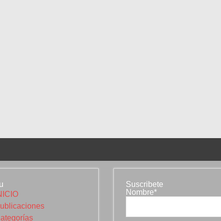
u
Suscribete
Nombre*
NICIO
ublicaciones
ategorías