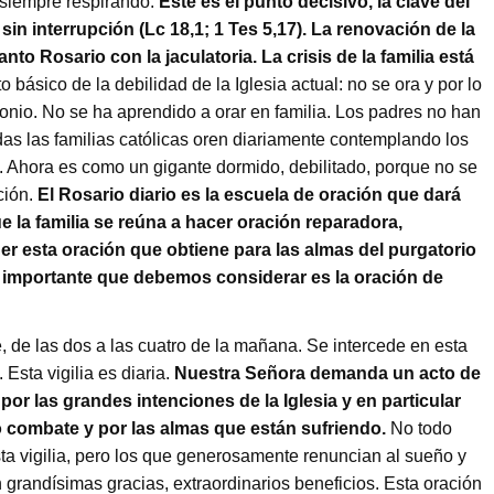
 siempre respirando.
Este es el punto decisivo, la clave del
sin interrupción (Lc 18,1; 1 Tes 5,17). La renovación de la
anto Rosario con la jaculatoria. La crisis de la familia está
o básico de la debilidad de la Iglesia actual: no se ora y por lo
onio. No se ha aprendido a orar en familia. Los padres no han
as las familias católicas oren diariamente contemplando los
ará. Ahora es como un gigante dormido, debilitado, porque no se
ción.
El Rosario diario es la escuela de oración que dará
e la familia se reúna a hacer oración reparadora,
der esta oración que obtiene para las almas del purgatorio
y importante que debemos considerar es la oración de
, de las dos a las cuatro de la mañana. Se intercede en esta
 Esta vigilia es diaria.
Nuestra Señora demanda un acto de
or las grandes intenciones de la Iglesia y en particular
o combate y por las almas que están sufriendo.
No todo
a vigilia, pero los que generosamente renuncian al sueño y
n grandísimas gracias, extraordinarios beneficios. Esta oración