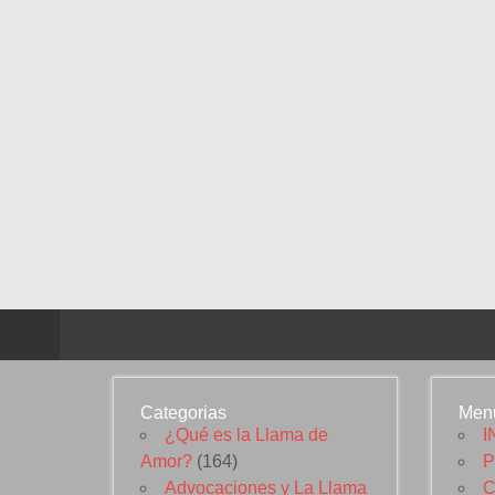
Categorias
Men
¿Qué es la Llama de
I
Amor?
(164)
P
Advocaciones y La Llama
C