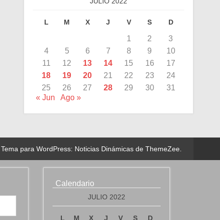
JULIO 2022
L
M
X
J
V
S
D
1
2
3
4
5
6
7
8
9
10
11
12
13
14
15
16
17
18
19
20
21
22
23
24
25
26
27
28
29
30
31
« Jun
Ago »
Tema para WordPress: Noticias Dinámicas de ThemeZee.
Calendario
JULIO 2022
L
M
X
J
V
S
D