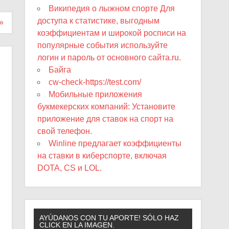
Википедия о лыжном спорте Для
доступа к статистике, выгодным
»
коэффициентам и широкой росписи на
популярные события используйте
логин и пароль от основного сайта.ru.
Байга
cw-check-https://test.com/
Мобильные приложения
букмекерских компаний: Установите
приложение для ставок на спорт на
свой телефон.
Winline предлагает коэффициенты
на ставки в киберспорте, включая
DOTA, CS и LOL.
AYÚDANOS CON TU APORTE! SÓLO HAZ
CLICK EN LA IMAGEN.