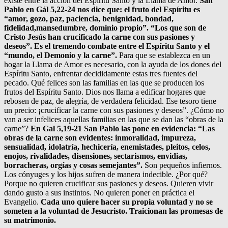
existe entre la acción del Espíritu Santo y la Llama de Amor.
San
Pablo en Gál 5,22-24 nos dice que: el fruto del Espíritu es
“amor, gozo, paz, paciencia, benignidad, bondad,
fidelidad,mansedumbre, dominio propio”. “Los que son de
Cristo Jesús han crucificado la carne con sus pasiones y
deseos”. Es el tremendo combate entre el Espíritu Santo y el
“mundo, el Demonio y la carne”.
Para que se establezca en un
hogar la Llama de Amor es necesario, con la ayuda de los dones del
Espíritu Santo, enfrentar decididamente estas tres fuentes del
pecado. Qué felices son las familias en las que se producen los
frutos del Espíritu Santo. Dios nos llama a edificar hogares que
rebosen de paz, de alegría, de verdadera felicidad. Ese tesoro tiene
un precio: ¡crucificar la carne con sus pasiones y deseos”. ¿Cómo no
van a ser infelices aquellas familias en las que se dan las “obras de la
carne”?
En Gal 5,19-21 San Pablo las pone en evidencia: “Las
obras de la carne son evidentes: inmoralidad, impureza,
sensualidad, idolatría, hechicería, enemistades, pleitos, celos,
enojos, rivalidades, disensiones, sectarismos, envidias,
borracheras, orgías y cosas semejantes”.
Son pequeños infiernos.
Los cónyuges y los hijos sufren de manera indecible. ¿Por qué?
Porque no quieren crucificar sus pasiones y deseos. Quieren vivir
dando gusto a sus instintos. No quieren poner en práctica el
Evangelio.
Cada uno quiere hacer su propia voluntad y no se
someten a la voluntad de Jesucristo. Traicionan las promesas de
su matrimonio.