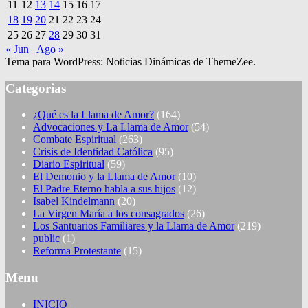
11
12
13
14
15
16
17
18
19
20
21
22
23
24
25
26
27
28
29
30
31
« Jun
Ago »
Tema para WordPress: Noticias Dinámicas de ThemeZee.
Categorias
¿Qué es la Llama de Amor?
(164)
Advocaciones y La Llama de Amor
(54)
Combate Espiritual
(263)
Crisis de Identidad Católica
(95)
Diario Espiritual
(59)
El Demonio y la Llama de Amor
(10)
El Padre Eterno habla a sus hijos
(12)
Isabel Kindelmann
(20)
La Virgen María a los consagrados
(26)
Los Santuarios Familiares y la Llama de Amor
(219)
public
(1)
Reforma Protestante
(15)
Menu
INICIO