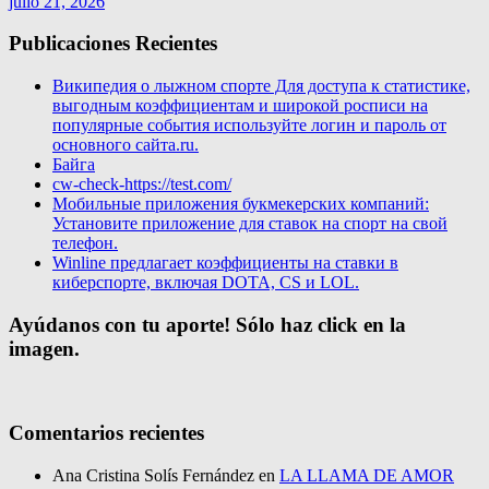
julio 21, 2026
Publicaciones Recientes
Википедия о лыжном спорте Для доступа к статистике,
выгодным коэффициентам и широкой росписи на
популярные события используйте логин и пароль от
основного сайта.ru.
Байга
cw-check-https://test.com/
Мобильные приложения букмекерских компаний:
Установите приложение для ставок на спорт на свой
телефон.
Winline предлагает коэффициенты на ставки в
киберспорте, включая DOTA, CS и LOL.
Ayúdanos con tu aporte! Sólo haz click en la
imagen.
Comentarios recientes
Ana Cristina Solís Fernández
en
LA LLAMA DE AMOR