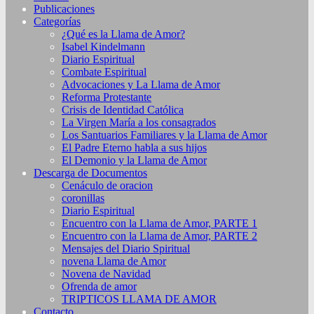
Publicaciones
Categorías
¿Qué es la Llama de Amor?
Isabel Kindelmann
Diario Espiritual
Combate Espiritual
Advocaciones y La Llama de Amor
Reforma Protestante
Crisis de Identidad Católica
La Virgen María a los consagrados
Los Santuarios Familiares y la Llama de Amor
El Padre Eterno habla a sus hijos
El Demonio y la Llama de Amor
Descarga de Documentos
Cenáculo de oracion
coronillas
Diario Espiritual
Encuentro con la Llama de Amor, PARTE 1
Encuentro con la Llama de Amor, PARTE 2
Mensajes del Diario Spiritual
novena Llama de Amor
Novena de Navidad
Ofrenda de amor
TRIPTICOS LLAMA DE AMOR
Contacto