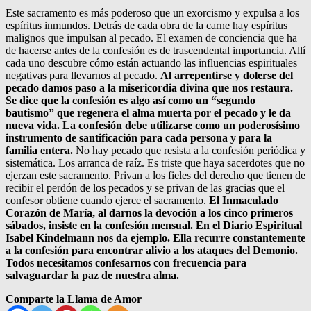
Este sacramento es más poderoso que un exorcismo y expulsa a los
espíritus inmundos. Detrás de cada obra de la carne hay espíritus
malignos que impulsan al pecado. El examen de conciencia que ha
de hacerse antes de la confesión es de trascendental importancia. Allí
cada uno descubre cómo están actuando las influencias espirituales
negativas para llevarnos al pecado.
Al arrepentirse y dolerse del
pecado damos paso a la misericordia divina que nos restaura.
Se dice que la confesión es algo así como un “segundo
bautismo” que regenera el alma muerta por el pecado y le da
nueva vida. La confesión debe utilizarse como un poderosísimo
instrumento de santificación para cada persona y para la
familia entera.
No hay pecado que resista a la confesión periódica y
sistemática. Los arranca de raíz. Es triste que haya sacerdotes que no
ejerzan este sacramento. Privan a los fieles del derecho que tienen de
recibir el perdón de los pecados y se privan de las gracias que el
confesor obtiene cuando ejerce el sacramento.
El Inmaculado
Corazón de María, al darnos la devoción a los cinco primeros
sábados, insiste en la confesión mensual. En el Diario Espiritual
Isabel Kindelmann nos da ejemplo. Ella recurre constantemente
a la confesión para encontrar alivio a los ataques del Demonio.
Todos necesitamos confesarnos con frecuencia para
salvaguardar la paz de nuestra alma.
Comparte la Llama de Amor