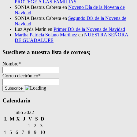
PROTEGE A LAS FAMILIAS
SONIA Beatriz Cabrera
en
Noveno Día de la Novena de
Navidad
SONIA Beatriz Cabrera
en
Segundo Día de la Novena de
Navidad
Luz Ayda Marín
en
Primer Día de la Novena de Navidad
Martha Patricia Solano Martinez
en
NUESTRA SEÑORA
DE GUADALUPE
Suscibete a nuestra lista de correos¡
Nombre*
Correo electrónico*
Calendario
julio 2022
L
M
X
J
V
S
D
1
2
3
4
5
6
7
8
9
10