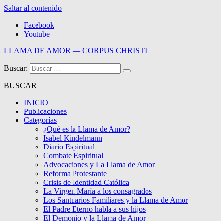
Saltar al contenido
Facebook
Youtube
LLAMA DE AMOR — CORPUS CHRISTI
Buscar:
Blog de la Llama de Amor
BUSCAR
INICIO
Publicaciones
Categorías
¿Qué es la Llama de Amor?
Isabel Kindelmann
Diario Espiritual
Combate Espiritual
Advocaciones y La Llama de Amor
Reforma Protestante
Crisis de Identidad Católica
La Virgen María a los consagrados
Los Santuarios Familiares y la Llama de Amor
El Padre Eterno habla a sus hijos
El Demonio y la Llama de Amor