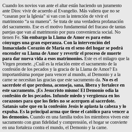
Cuando los novios van ante el altar están haciendo un juramento
ante Dios: vivir de acuerdo al Evangelio. Más valiera que no se
“casaran por la Iglesia” si van con la intención de vivir el
matrimonio “a su manera”. Se trata de una verdadera profanación
del sacramento. Ese es el motivo fundamental del fracaso de tantas
parejas que van al matrimonio por pura conveniencia social. No
tienen Fe.
Sin embargo la Llama de Amor es para estos
cónyuges una gran esperanza. Con la intervención del
Inmaculado Corazón de María en el seno del hogar se podrá
encender su Llama de Amor y revertir el proceso de muerte
para dar nueva vida a esos matrimonios.
Este es el milagro que la
Virgen promete. ¿Cuál es la relación entre el sacramento de la
confesión de los pecados y la gracia de la Llama de Amor? Es
importantísima porque para vencer al mundo, al Demonio y a la
carne se necesitan las gracias que este sacramento da.
No es el
sacerdote el que perdona, aconseja, sana, libera y fortalece en
este sacramento. ¡Es Jesucristo mismo! El Demonio odia la
confesión de los pecados. Infunde miedo y vergüenza en los
corazones para que los fieles no se acerquen al sacerdote.
Satanás sabe que en la confesión Jesús le aplasta la cabeza y lo
expulsa. Es la principal arma que tiene el católico para vencer a
los demonios.
Cuando en una familia todos los miembros viven este
sacramento con gran fidelidad y comprensión, el hogar se convierte
en una fortaleza contra el mundo, el Demonio y la carne.