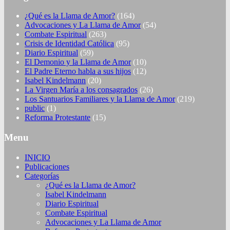
¿Qué es la Llama de Amor?
(164)
Advocaciones y La Llama de Amor
(54)
Combate Espiritual
(263)
Crisis de Identidad Católica
(95)
Diario Espiritual
(59)
El Demonio y la Llama de Amor
(10)
El Padre Eterno habla a sus hijos
(12)
Isabel Kindelmann
(20)
La Virgen María a los consagrados
(26)
Los Santuarios Familiares y la Llama de Amor
(219)
public
(1)
Reforma Protestante
(15)
Menu
INICIO
Publicaciones
Categorías
¿Qué es la Llama de Amor?
Isabel Kindelmann
Diario Espiritual
Combate Espiritual
Advocaciones y La Llama de Amor