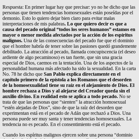
Respuesta: En primer lugar hay que precisar: yo no he dicho que las
personas que tienen tendencias homosexuales están poseídas por el
demonio. Esto lo quiero dejar bien claro para evitar malas
interpretaciones de mis palabras
. Lo que quiero decir es que a
causa del pecado original “todos los seres humanos” estamos en
mayor o menor medida afectados por la acción de los espíritus
malignos.
Una de las consecuencias del pecado fue que el dominio
que el hombre habría de tener sobre las pasiones quedó grandemente
debilitado. La atracción al pecado, llamada concupiscencia (el deseo
ardiente de algo pecaminoso) es tan fuerte, que sin una gracia
especial de Dios, caemos en la tentación. Una de los aspectos de la
personalidad humana más afectado ha sido la sexualidad. En la carta
No. 78 he dicho que
San Pablo explica directamente en el
capítulo primero de la epístola a los Romanos que el desorden
de la homosexualidad tiene su raíz en el alejamiento de Dios. El
hombre rechaza a Dios y al alejarse del Creador queda sin el
auxilio divino. En realidad esto se aplica a todo pecado.
No se
trata de que las personas que “sienten” la atracción homosexual
“estén alejadas de Dios”, sino de que la raíz del desorden que
experimentan está en el pecado de Adán que rechazó a Dios. Una
persona puede ser muy santa y tener tendencias homosexuales. La
tendencia no es pecado. En el consentimiento está el pecado.
Cuando los espíritus malignos ejercen sobre una persona “dominio