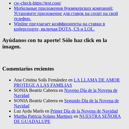
cw-check-https://test.com/
Мобильные приложения букмекерских компаний:
Установите приложение для ставок на спорт на свой
телефон.
Winline предлагает коэффициенты на ставки в
киберспорте, включая DOTA, CS и LOL.
Ayúdanos con tu aporte! Sólo haz click en la
imagen.
Comentarios recientes
Ana Cristina Solís Fernández
en
LA LLAMA DE AMOR
PROTEGE A LAS FAMILIAS
SONIA Beatriz Cabrera
en
Noveno Día de la Novena de
Navidad
SONIA Beatriz Cabrera
en
Segundo Día de la Novena de
Navidad
Luz Ayda Marín
en
Primer Día de la Novena de Navidad
Martha Patricia Solano Martinez
en
NUESTRA SEÑORA
DE GUADALUPE