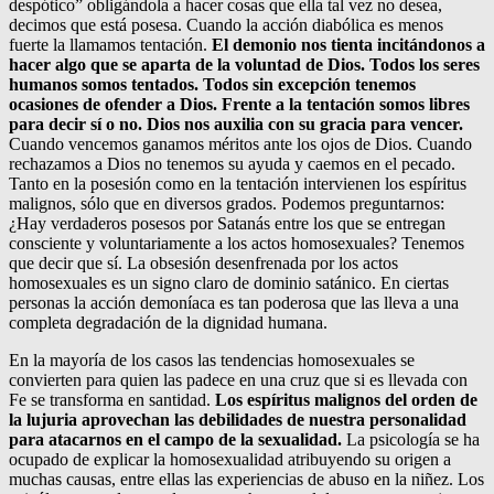
despótico” obligándola a hacer cosas que ella tal vez no desea,
decimos que está posesa. Cuando la acción diabólica es menos
fuerte la llamamos tentación.
El demonio nos tienta incitándonos a
hacer algo que se aparta de la voluntad de Dios. Todos los seres
humanos somos tentados.
Todos sin excepción tenemos
ocasiones de ofender a Dios. Frente a la tentación somos libres
para decir sí o no. Dios nos auxilia con su gracia para vencer.
Cuando vencemos ganamos méritos ante los ojos de Dios. Cuando
rechazamos a Dios no tenemos su ayuda y caemos en el pecado.
Tanto en la posesión como en la tentación intervienen los espíritus
malignos, sólo que en diversos grados. Podemos preguntarnos:
¿Hay verdaderos posesos por Satanás entre los que se entregan
consciente y voluntariamente a los actos homosexuales? Tenemos
que decir que sí. La obsesión desenfrenada por los actos
homosexuales es un signo claro de dominio satánico. En ciertas
personas la acción demoníaca es tan poderosa que las lleva a una
completa degradación de la dignidad humana.
En la mayoría de los casos las tendencias homosexuales se
convierten para quien las padece en una cruz que si es llevada con
Fe se transforma en santidad.
Los espíritus malignos del orden de
la lujuria aprovechan las debilidades de nuestra personalidad
para atacarnos en el campo de la sexualidad.
La psicología se ha
ocupado de explicar la homosexualidad atribuyendo su origen a
muchas causas, entre ellas las experiencias de abuso en la niñez. Los