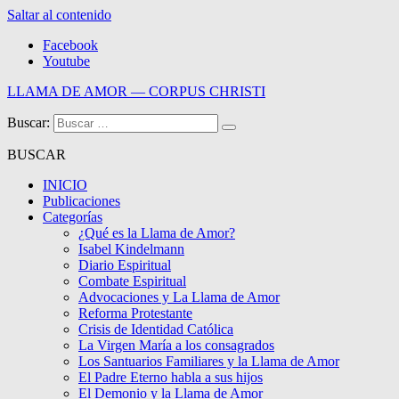
Saltar al contenido
Facebook
Youtube
LLAMA DE AMOR — CORPUS CHRISTI
Buscar:
Blog de la Llama de Amor
BUSCAR
INICIO
Publicaciones
Categorías
¿Qué es la Llama de Amor?
Isabel Kindelmann
Diario Espiritual
Combate Espiritual
Advocaciones y La Llama de Amor
Reforma Protestante
Crisis de Identidad Católica
La Virgen María a los consagrados
Los Santuarios Familiares y la Llama de Amor
El Padre Eterno habla a sus hijos
El Demonio y la Llama de Amor