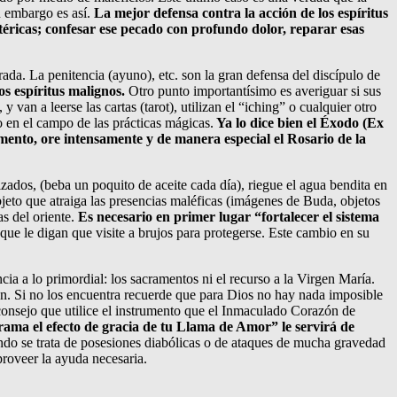
n embargo es así.
La mejor defensa contra la acción de los espíritus
otéricas; confesar ese pecado con profundo dolor, reparar esas
ada. La penitencia (ayuno), etc. son la gran defensa del discípulo de
os espíritus malignos.
Otro punto importantísimo es averiguar si sus
 van a leerse las cartas (tarot), utilizan el “iching” o cualquier otro
o en el campo de las prácticas mágicas.
Ya lo dice bien el Éxodo (Ex
mento, ore intensamente y de manera especial el Rosario de la
cizados, (beba un poquito de aceite cada día), riegue el agua bendita en
bjeto que atraiga las presencias maléficas (imágenes de Buda, objetos
as del oriente.
Es necesario en primer lugar “fortalecer el sistema
ue le digan que visite a brujos para protegerse. Este cambio en su
cia a lo primordial: los sacramentos ni el recurso a la Virgen María.
n. Si no los encuentra recuerde que para Dios no hay nada imposible
aconsejo que utilice el instrumento que el Inmaculado Corazón de
rama el efecto de gracia de tu Llama de Amor” le servirá de
o se trata de posesiones diabólicas o de ataques de mucha gravedad
proveer la ayuda necesaria.