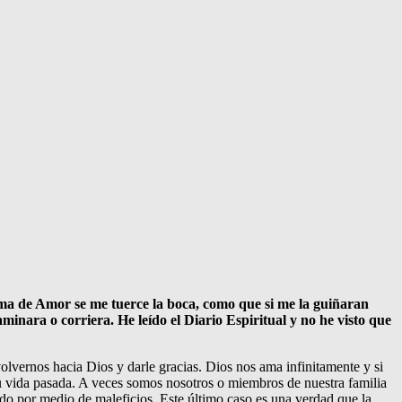
ma de Amor se me tuerce la boca, como que si me la guiñaran
nara o corriera. He leído el Diario Espiritual y no he visto que
lvernos hacia Dios y darle gracias. Dios nos ama infinitamente y si
u vida pasada. A veces somos nosotros o miembros de nuestra familia
ndo por medio de maleficios. Este último caso es una verdad que la