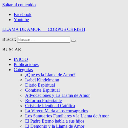
Saltar al contenido
Facebook
Youtube
LLAMA DE AMOR — CORPUS CHRISTI
Buscar:
Blog de la Llama de Amor
BUSCAR
INICIO
Publicaciones
Categorías
¿Qué es la Llama de Amor?
Isabel Kindelmann
Diario Espiritual
Combate Espiritual
Advocaciones y La Llama de Amor
Reforma Protestante
Crisis de Identidad Católica
La Virgen María a los consagrados
Los Santuarios Familiares y la Llama de Amor
El Padre Eterno habla a sus hijos
El Demonio y la Llama de Amor