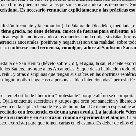
ros o brujos puedan dañar a las personas invocando a los demonios. Si
cristiana. Es necesario renunciar explícitamente a las prácticas es
nfesión frecuente y la comunión), la Palabra de Dios leída, meditada, or
iene gracia, no tiene defensa, carece de fuerzas para enfrentar a l
can espiritismo invocando a los muertos con la ouija; si visitan brujos, y
rencias ancestrales (positivas y negativas) son una realidad, sobre tod
acia:
confiésese con frecuencia, comulgue, adore al Santísimo Sacra
edalla de San Benito (llévelo sobre Ud.), el agua, la sal, el aceite exor
 de los Santos, invoque a los Arcángeles. Saque de su habitación todo o
 reiki, y otras disciplinas que tengan sus raíces en las doctrinas esotéric
 ningún motivo haga caso a personas “bien intencionadas” pero sin Fe q
ta en el estilo de liberación “protestante” porque allí no se da importan
Ojalá encuentre sacerdotes y grupos que oren por sanación y liberació
ersevera en la súplica llena de Fe y de humildad. De manera especial le 
 recitado con frecuencia es de una gran ayuda. La jaculatoria “der
nte en su mente y en su corazón cuando experimenta el ataque.
Cuand
oco, exorcista) para que tomen cartas en el asunto. Es deber de ellos el 