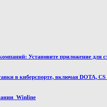
мпаний: Установите приложение для ста
тавки в киберспорте, включая DOTA, CS
нии ️ Winline