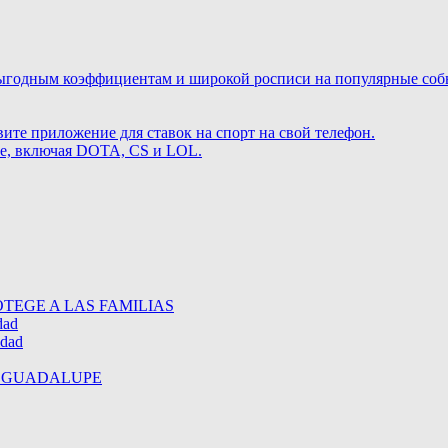
ыгодным коэффициентам и широкой росписи на популярные событ
те приложение для ставок на спорт на свой телефон.
те, включая DOTA, CS и LOL.
TEGE A LAS FAMILIAS
dad
idad
E GUADALUPE