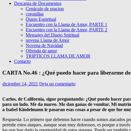
Descarga de Documentos
Cenáculo de oracion
coronillas
Diario Espiritual
Encuentro con la Llama de Amor, PARTE 1
Encuentro con la Llama de Amor, PARTE 2
Mensajes del Diario Spiritual
novena Llama de Amor
Novena de Navidad
Ofrenda de amor
TRIPTICOS LLAMA DE AMOR
Contacto
CARTA No.46 : ¿Qué puedo hacer para liberarme de 
diciembre 14, 2021
Deja un comentario
Carlos, de California, sigue preguntando: ¿Qué puedo hacer para
para un lado. Me da mareo. Me dan ganas de vomitar. Mi matrimoni
a Isabel Kindelmann le pasaran esas cosas a pesar de que fue muy
Respuesta: Lo primero que debemos hacer cuando somos atacados por lo
permite estos ataques, aunque sean muy dolorosos, es porque a través
los que han dado la oportunidad de estos ataques. Puede ser también q