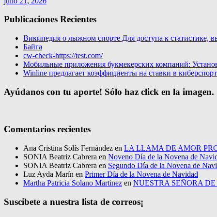
julio 21, 2026
Publicaciones Recientes
Википедия о лыжном спорте Для доступа к статистике, в
Байга
cw-check-https://test.com/
Мобильные приложения букмекерских компаний: Установи
Winline предлагает коэффициенты на ставки в киберспор
Ayúdanos con tu aporte! Sólo haz click en la imagen.
Comentarios recientes
Ana Cristina Solís Fernández
en
LA LLAMA DE AMOR PRO
SONIA Beatriz Cabrera
en
Noveno Día de la Novena de Navi
SONIA Beatriz Cabrera
en
Segundo Día de la Novena de Nav
Luz Ayda Marín
en
Primer Día de la Novena de Navidad
Martha Patricia Solano Martinez
en
NUESTRA SEÑORA D
Suscibete a nuestra lista de correos¡