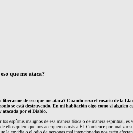
eso que me ataca?
 liberarme de eso que me ataca? Cuando rezo el rosario de la Lla
o se está destruyendo. En mi habitación oigo como si alguien cami
 atacada por el Diablo.
s espíritus malignos de esa manera física o de manera espiritual, es vo
 de ellos quiere que nos acerquemos más a Él. Comience por analizar s
ue la envidia o el odio de personas mal intencionadas nos estén afecta