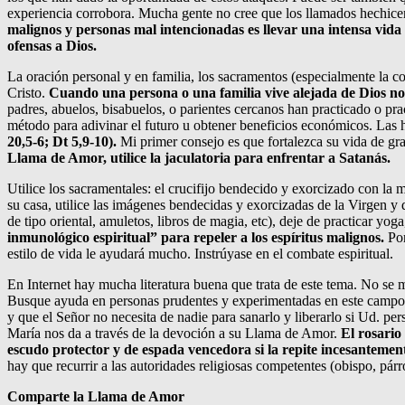
experiencia corrobora. Mucha gente no cree que los llamados hechice
malignos y personas mal intencionadas es llevar una intensa vida 
ofensas a Dios.
La oración personal y en familia, los sacramentos (especialmente la co
Cristo.
Cuando una persona o una familia vive alejada de Dios no t
padres, abuelos, bisabuelos, o parientes cercanos han practicado o practi
método para adivinar el futuro u obtener beneficios económicos. Las he
20,5-6; Dt 5,9-10).
Mi primer consejo es que fortalezca su vida de gr
Llama de Amor, utilice la jaculatoria para enfrentar a Satanás.
Utilice los sacramentales: el crucifijo bendecido y exorcizado con la m
su casa, utilice las imágenes bendecidas y exorcizadas de la Virgen y
de tipo oriental, amuletos, libros de magia, etc), deje de practicar yoga,
inmunológico espiritual” para repeler a los espíritus malignos.
Por
estilo de vida le ayudará mucho. Instrúyase en el combate espiritual.
En Internet hay mucha literatura buena que trata de este tema. No se me
Busque ayuda en personas prudentes y experimentadas en este campo. 
y que el Señor no necesita de nadie para sanarlo y liberarlo si Ud. p
María nos da a través de la devoción a su Llama de Amor.
El rosario
escudo protector y de espada vencedora si la repite incesanteme
hay que recurrir a las autoridades religiosas competentes (obispo, párr
Comparte la Llama de Amor