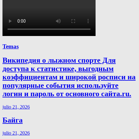
Temas
Википедия о лыжном спорте Для
доступа к статистике, выгодным
коэффициентам и широкой росписи на
популярные события используйте
логин и пароль от основного сайта.ru.
julio 21, 2026
Байга
julio 21, 2026