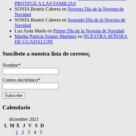
PROTEGE A LAS FAMILIAS
SONIA Beatriz Cabrera
en
Noveno Día de la Novena de
Navidad
SONIA Beatriz Cabrera
en
Segundo Día de la Novena de
Navidad
Luz Ayda Marín
en
Primer Día de la Novena de Navidad
Martha Patricia Solano Martinez
en
NUESTRA SEÑORA
DE GUADALUPE
Suscibete a nuestra lista de correos¡
Nombre*
Correo electrónico*
Calendario
diciembre 2021
L
M
X
J
V
S
D
1
2
3
4
5