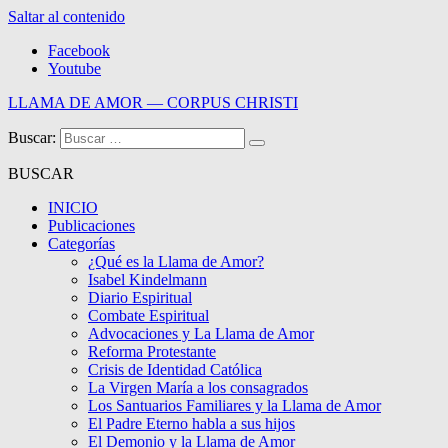
Saltar al contenido
Facebook
Youtube
LLAMA DE AMOR — CORPUS CHRISTI
Buscar:
Blog de la Llama de Amor
BUSCAR
INICIO
Publicaciones
Categorías
¿Qué es la Llama de Amor?
Isabel Kindelmann
Diario Espiritual
Combate Espiritual
Advocaciones y La Llama de Amor
Reforma Protestante
Crisis de Identidad Católica
La Virgen María a los consagrados
Los Santuarios Familiares y la Llama de Amor
El Padre Eterno habla a sus hijos
El Demonio y la Llama de Amor