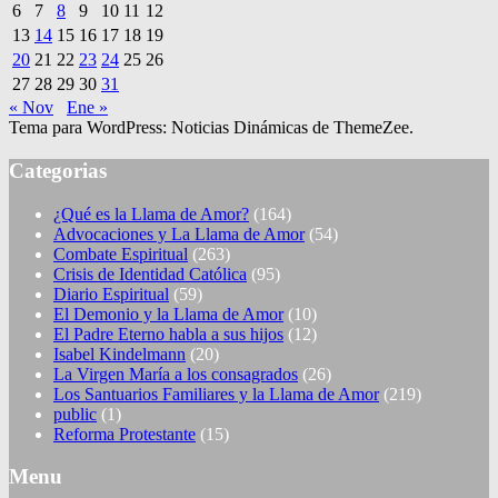
6
7
8
9
10
11
12
13
14
15
16
17
18
19
20
21
22
23
24
25
26
27
28
29
30
31
« Nov
Ene »
Tema para WordPress: Noticias Dinámicas de ThemeZee.
Categorias
¿Qué es la Llama de Amor?
(164)
Advocaciones y La Llama de Amor
(54)
Combate Espiritual
(263)
Crisis de Identidad Católica
(95)
Diario Espiritual
(59)
El Demonio y la Llama de Amor
(10)
El Padre Eterno habla a sus hijos
(12)
Isabel Kindelmann
(20)
La Virgen María a los consagrados
(26)
Los Santuarios Familiares y la Llama de Amor
(219)
public
(1)
Reforma Protestante
(15)
Menu