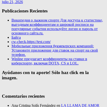
julio 21, 2026
Publicaciones Recientes
Википедия о лыжном спорте Для доступа к статистике,
выгодным коэффициентам и широкой росписи на
популярные события используйте логин и пароль от
основного сайта.ru.
Байга
cw-check-https://test.com/
Мобильные приложения букмекерских компаний:
Установите приложение для ставок на спорт на свой
телефон.
Winline предлагает коэффициенты на ставки в
киберспорте, включая DOTA, CS и LOL.
Ayúdanos con tu aporte! Sólo haz click en la
imagen.
Comentarios recientes
Ana Cristina Solís Fernández
en
LA LLAMA DE AMOR