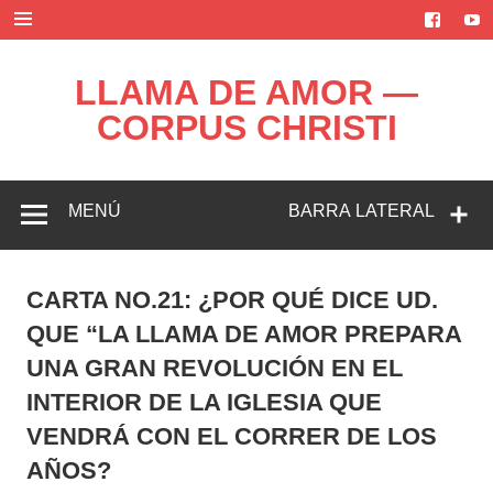
Saltar
al
contenido
LLAMA DE AMOR —
CORPUS CHRISTI
Blog de la Llama de Amor
MENÚ
BARRA LATERAL
CARTA NO.21: ¿POR QUÉ DICE UD.
QUE “LA LLAMA DE AMOR PREPARA
UNA GRAN REVOLUCIÓN EN EL
INTERIOR DE LA IGLESIA QUE
VENDRÁ CON EL CORRER DE LOS
AÑOS?