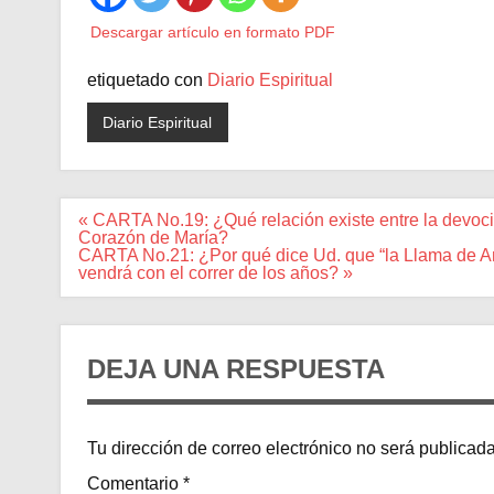
Descargar artículo en formato PDF
etiquetado con
Diario Espiritual
Diario Espiritual
Navegación
« CARTA No.19: ¿Qué relación existe entre la devoc
de
Corazón de María?
entradas
CARTA No.21: ¿Por qué dice Ud. que “la Llama de Amor
vendrá con el correr de los años? »
DEJA UNA RESPUESTA
Tu dirección de correo electrónico no será publicada
Comentario
*