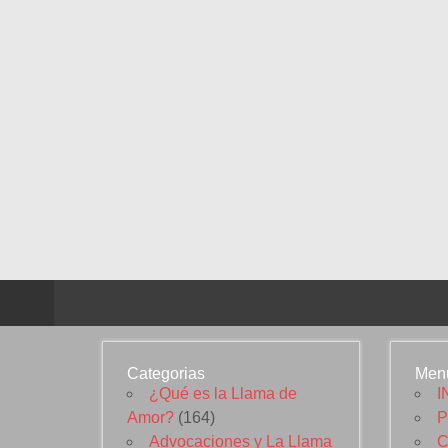
Categorias
Men
¿Qué es la Llama de
I
Amor?
(164)
P
Advocaciones y La Llama
C