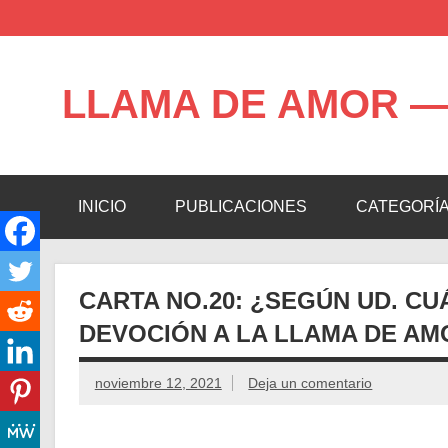
Saltar
al
contenido
LLAMA DE AMOR —
Blog de la Llama de Amor
INICIO
PUBLICACIONES
CATEGORÍ
CARTA NO.20: ¿SEGÚN UD. CU
DEVOCIÓN A LA LLAMA DE AMO
noviembre 12, 2021
Deja un comentario