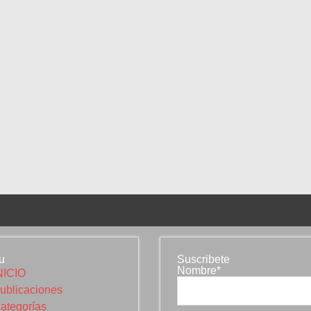
u
Suscribete
Nombre*
NICIO
ublicaciones
ategorías