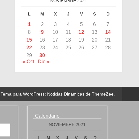
NOVIEMBRE 2021
L
M
X
J
V
S
D
1
2
3
4
5
6
7
8
9
10
11
12
13
14
15
16
17
18
19
20
21
22
23
24
25
26
27
28
29
30
« Oct
Dic »
Tema para WordPress: Noticias Dinámicas de ThemeZee.
Calendario
NOVIEMBRE 2021
L
M
X
J
V
S
D