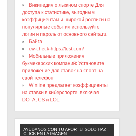
Википедия о лыжном спорте Для
доступа к статистике, выгодным
коэффициентам и широкой росписи на
популярные события используйте
логин и пароль от основного сайта.ru.
Байга
cw-check-https://test.com/
Мобильные приложения
букмекерских компаний: Установите
приложение для ставок на спорт на
свой телефон.
Winline предлагает коэффициенты
на ставки в киберспорте, включая
DOTA, CS и LOL.
AYÚDANOS CON TU APORTE! SÓLO HAZ
CLICK EN LA IMAGEN.