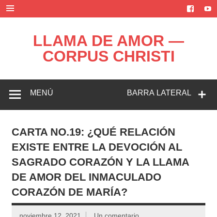
Saltar
al
contenido
LLAMA DE AMOR —
CORPUS CHRISTI
Blog de la Llama de Amor
MENÚ
BARRA LATERAL
CARTA NO.19: ¿QUÉ RELACIÓN
EXISTE ENTRE LA DEVOCIÓN AL
SAGRADO CORAZÓN Y LA LLAMA
DE AMOR DEL INMACULADO
CORAZÓN DE MARÍA?
noviembre 12, 2021
Un comentario