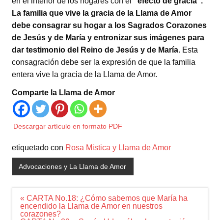
en el interior de los hogares con el
“efecto de gracia”.
La familia que vive la gracia de la Llama de Amor
debe consagrar su hogar a los Sagrados Corazones
de Jesús y de María y entronizar sus imágenes para
dar testimonio del Reino de Jesús y de María.
Esta
consagración debe ser la expresión de que la familia
entera vive la gracia de la Llama de Amor.
Comparte la Llama de Amor
Descargar artículo en formato PDF
etiquetado con
Rosa Mistica y Llama de Amor
Advocaciones y La Llama de Amor
Navegación
« CARTA No.18: ¿Cómo sabemos que María ha
de
encendido la Llama de Amor en nuestros
entradas
corazones?