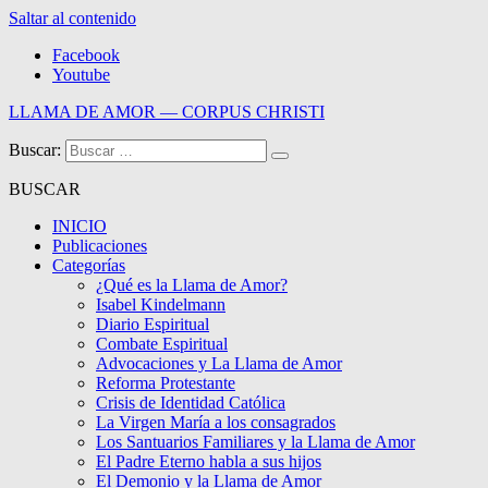
Saltar al contenido
Facebook
Youtube
LLAMA DE AMOR — CORPUS CHRISTI
Buscar:
Blog de la Llama de Amor
BUSCAR
INICIO
Publicaciones
Categorías
¿Qué es la Llama de Amor?
Isabel Kindelmann
Diario Espiritual
Combate Espiritual
Advocaciones y La Llama de Amor
Reforma Protestante
Crisis de Identidad Católica
La Virgen María a los consagrados
Los Santuarios Familiares y la Llama de Amor
El Padre Eterno habla a sus hijos
El Demonio y la Llama de Amor