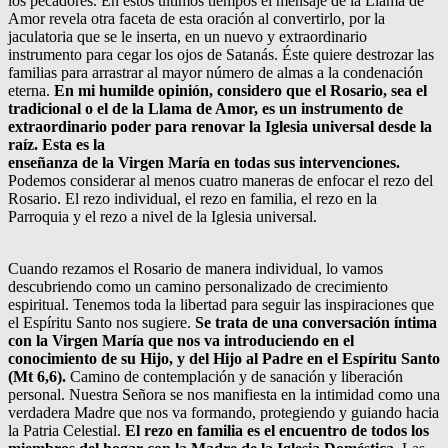
los pecadores. En estos últimos tiempos el mensaje de la Llama de
Amor revela otra faceta de esta oración al convertirlo, por la
jaculatoria que se le inserta, en un nuevo y extraordinario
instrumento para cegar los ojos de Satanás. Éste quiere destrozar las
familias para arrastrar al mayor número de almas a la condenación
eterna.
En mi humilde opinión, considero que el Rosario, sea el
tradicional o el de la Llama de Amor, es un instrumento de
extraordinario poder para renovar la Iglesia universal desde la
raíz. Esta es la
enseñanza de la Virgen María en todas sus intervenciones.
Podemos considerar al menos cuatro maneras de enfocar el rezo del
Rosario. El rezo individual, el rezo en familia, el rezo en la
Parroquia y el rezo a nivel de la Iglesia universal.
Cuando rezamos el Rosario de manera individual, lo vamos
descubriendo como un camino personalizado de crecimiento
espiritual. Tenemos toda la libertad para seguir las inspiraciones que
el Espíritu Santo nos sugiere.
Se trata de una conversación íntima
con la Virgen María que nos va introduciendo en el
conocimiento de su Hijo, y del Hijo al Padre en el Espíritu Santo
(Mt 6,6).
Camino de contemplación y de sanación y liberación
personal. Nuestra Señora se nos manifiesta en la intimidad como una
verdadera Madre que nos va formando, protegiendo y guiando hacia
la Patria Celestial.
El rezo en familia es el encuentro de todos los