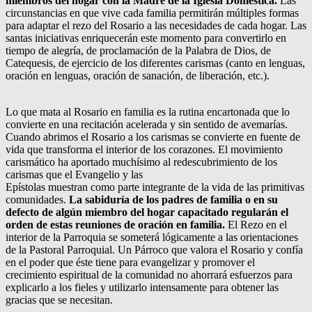
miembros del hogar con la Madre de la Iglesia Doméstica.
Las
circunstancias en que vive cada familia permitirán múltiples formas
para adaptar el rezo del Rosario a las necesidades de cada hogar. Las
santas iniciativas enriquecerán este momento para convertirlo en
tiempo de alegría, de proclamación de la Palabra de Dios, de
Catequesis, de ejercicio de los diferentes carismas (canto en lenguas,
oración en lenguas, oración de sanación, de liberación, etc.).
Lo que mata al Rosario en familia es la rutina encartonada que lo
convierte en una recitación acelerada y sin sentido de avemarías.
Cuando abrimos el Rosario a los carismas se convierte en fuente de
vida que transforma el interior de los corazones. El movimiento
carismático ha aportado muchísimo al redescubrimiento de los
carismas que el Evangelio y las
Epístolas muestran como parte integrante de la vida de las primitivas
comunidades.
La sabiduría de los padres de familia o en su
defecto de algún miembro del hogar capacitado regularán el
orden de estas reuniones de oración en familia.
El Rezo en el
interior de la Parroquia se someterá lógicamente a las orientaciones
de la Pastoral Parroquial. Un Párroco que valora el Rosario y confía
en el poder que éste tiene para evangelizar y promover el
crecimiento espiritual de la comunidad no ahorrará esfuerzos para
explicarlo a los fieles y utilizarlo intensamente para obtener las
gracias que se necesitan.