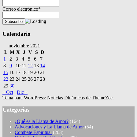
Correo electrónico*
Calendario
noviembre 2021
L
M
X
J
V
S
D
1
2
3
4
5
6
7
8
9
10
11
12
13
14
15
16
17
18
19
20
21
22
23
24
25
26
27
28
29
30
« Oct
Dic »
Tema para WordPress: Noticias Dinámicas de ThemeZee.
Categorias
¿Qué es la Llama de Amor?
(164)
Advocaciones y La Llama de Amor
(54)
Combate Espiritual
(263)