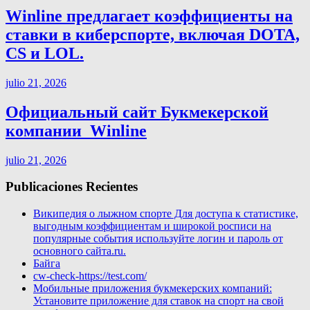
Winline предлагает коэффициенты на
ставки в киберспорте, включая DOTA,
CS и LOL.
julio 21, 2026
Официальный сайт Букмекерской
компании ️ Winline
julio 21, 2026
Publicaciones Recientes
Википедия о лыжном спорте Для доступа к статистике,
выгодным коэффициентам и широкой росписи на
популярные события используйте логин и пароль от
основного сайта.ru.
Байга
cw-check-https://test.com/
Мобильные приложения букмекерских компаний:
Установите приложение для ставок на спорт на свой