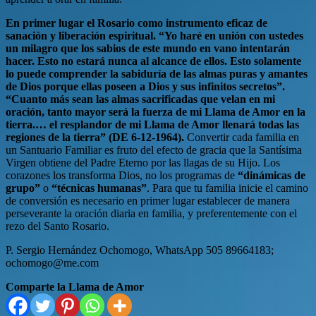
En primer lugar el Rosario como instrumento eficaz de
sanación y liberación espiritual. “Yo haré en unión con ustedes
un milagro que los sabios de este mundo en vano intentarán
hacer. Esto no estará nunca al alcance de ellos. Esto solamente
lo puede comprender la sabiduría de las almas puras y amantes
de Dios porque ellas poseen a Dios y sus infinitos secretos”.
“Cuanto más sean las almas sacrificadas que velan en mi
oración, tanto mayor será la fuerza de mi Llama de Amor en la
tierra.… el resplandor de mi Llama de Amor llenará todas las
regiones de la tierra” (DE 6-12-1964).
Convertir cada familia en
un Santuario Familiar es fruto del efecto de gracia que la Santísima
Virgen obtiene del Padre Eterno por las llagas de su Hijo. Los
corazones los transforma Dios, no los programas de
“dinámicas de
grupo”
o
“técnicas humanas”
. Para que tu familia inicie el camino
de conversión es necesario en primer lugar establecer de manera
perseverante la oración diaria en familia, y preferentemente con el
rezo del Santo Rosario.
P. Sergio Hernández Ochomogo, WhatsApp 505 89664183;
ochomogo@me.com
Comparte la Llama de Amor