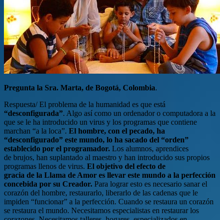
Pregunta la Sra. Marta, de Bogotá, Colombia
.
Respuesta/ El problema de la humanidad es que está
“desconfigurada”
. Algo así como un ordenador o computadora a la
que se le ha introducido un virus y los programas que contiene
marchan “a la loca”.
El hombre, con el pecado, ha
“desconfigurado” este mundo, lo ha sacado del “orden”
establecido por el programador.
Los alumnos, aprendices
de brujos, han suplantado al maestro y han introducido sus propios
programas llenos de virus.
El objetivo del efecto de
gracia de la Llama de Amor es llevar este mundo a la perfección
concebida por su Creador.
Para lograr esto es necesario sanar el
corazón del hombre, restaurarlo, liberarlo de las cadenas que le
impiden “funcionar” a la perfección. Cuando se restaura un corazón
se restaura el mundo. Necesitamos especialistas en restaurar los
corazones. Necesitamos talleres, hogares, especializados en