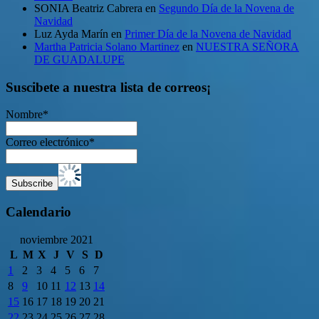
SONIA Beatriz Cabrera
en
Segundo Día de la Novena de
Navidad
Luz Ayda Marín
en
Primer Día de la Novena de Navidad
Martha Patricia Solano Martinez
en
NUESTRA SEÑORA
DE GUADALUPE
Suscibete a nuestra lista de correos¡
Nombre*
Correo electrónico*
Calendario
noviembre 2021
L
M
X
J
V
S
D
1
2
3
4
5
6
7
8
9
10
11
12
13
14
15
16
17
18
19
20
21
22
23
24
25
26
27
28