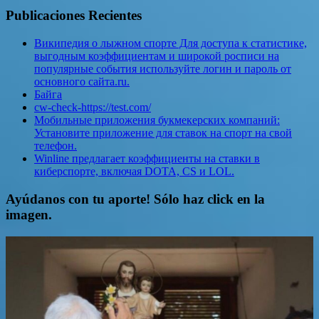
Publicaciones Recientes
Википедия о лыжном спорте Для доступа к статистике,
выгодным коэффициентам и широкой росписи на
популярные события используйте логин и пароль от
основного сайта.ru.
Байга
cw-check-https://test.com/
Мобильные приложения букмекерских компаний:
Установите приложение для ставок на спорт на свой
телефон.
Winline предлагает коэффициенты на ставки в
киберспорте, включая DOTA, CS и LOL.
Ayúdanos con tu aporte! Sólo haz click en la
imagen.