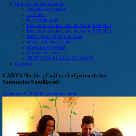
Descarga de Documentos
Cenáculo de oracion
coronillas
Diario Espiritual
Encuentro con la Llama de Amor, PARTE 1
Encuentro con la Llama de Amor, PARTE 2
Mensajes del Diario Spiritual
novena Llama de Amor
Novena de Navidad
Ofrenda de amor
TRIPTICOS LLAMA DE AMOR
Contacto
CARTA No.14: ¿Cuál es el objetivo de los
Santuarios Familiares?
noviembre 9, 2021
Deja un comentario