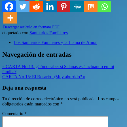
Descargar artículo en formato PDF
etiquetado con
Santuarios Familiares
Los Santuarios Familiares y la Llama de Amor
Navegación de entradas
« CARTA No.13: ¿Cómo saber si Satanás está actuando en mi
familia?
CARTA No.15: El Rosario, ¿Muy aburrido? »
Deja una respuesta
Tu dirección de correo electrónico no será publicada.
Los campos
obligatorios están marcados con
*
Comentario
*