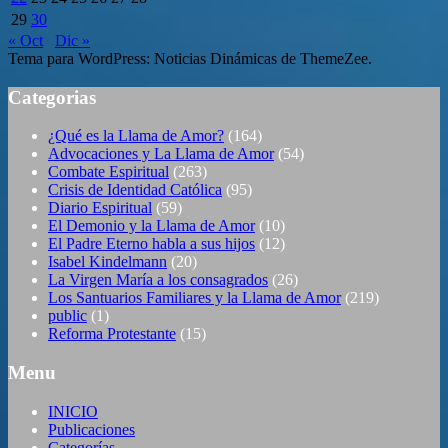
29
30
« Oct
Dic »
Tema para WordPress: Noticias Dinámicas de ThemeZee.
Categorias
¿Qué es la Llama de Amor?
(164)
Advocaciones y La Llama de Amor
(54)
Combate Espiritual
(263)
Crisis de Identidad Católica
(95)
Diario Espiritual
(59)
El Demonio y la Llama de Amor
(10)
El Padre Eterno habla a sus hijos
(12)
Isabel Kindelmann
(20)
La Virgen María a los consagrados
(26)
Los Santuarios Familiares y la Llama de Amor
(219)
public
(1)
Reforma Protestante
(15)
Menu
INICIO
Publicaciones
Categorías