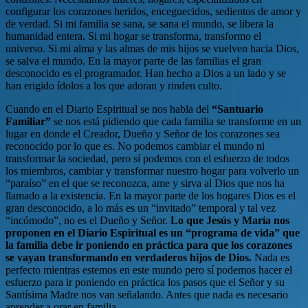
configurar los corazones heridos, enceguecidos, sedientos de amor y
de verdad. Si mi familia se sana, se sana el mundo, se libera la
humanidad entera. Si mi hogar se transforma, transformo el
universo. Si mi alma y las almas de mis hijos se vuelven hacia Dios,
se salva el mundo. En la mayor parte de las familias el gran
desconocido es el programador. Han hecho a Dios a un lado y se
han erigido ídolos a los que adoran y rinden culto.
Cuando en el Diario Espiritual se nos habla del
“Santuario
Familiar”
se nos está pidiendo que cada familia se transforme en un
lugar en donde el Creador, Dueño y Señor de los corazones sea
reconocido por lo que es. No podemos cambiar el mundo ni
transformar la sociedad, pero sí podemos con el esfuerzo de todos
los miembros, cambiar y transformar nuestro hogar para volverlo un
“paraíso” en el que se reconozca, ame y sirva al Dios que nos ha
llamado a la existencia. En la mayor parte de los hogares Dios es el
gran desconocido, a lo más es un “invitado” temporal y tal vez
“incómodo”, no es el Dueño y Señor.
Lo que Jesús y María nos
proponen en el Diario Espiritual es un “programa de vida” que
la familia debe ir poniendo en práctica para que los corazones
se vayan transformando en verdaderos hijos de Dios.
Nada es
perfecto mientras estemos en este mundo pero sí podemos hacer el
esfuerzo para ir poniendo en práctica los pasos que el Señor y su
Santísima Madre nos van señalando. Antes que nada es necesario
aprender a orar en familia.