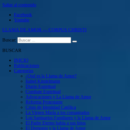
Saltar al contenido
Facebook
Youtube
LLAMA DE AMOR — CORPUS CHRISTI
Buscar:
Blog de la Llama de Amor
BUSCAR
INICIO
Publicaciones
Categorías
¿Qué es la Llama de Amor?
Isabel Kindelmann
Diario Espiritual
Combate Espiritual
Advocaciones y La Llama de Amor
Reforma Protestante
Crisis de Identidad Católica
La Virgen María a los consagrados
Los Santuarios Familiares y la Llama de Amor
El Padre Eterno habla a sus hijos
El Demonio y la Llama de Amor