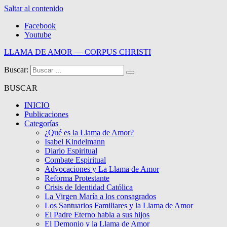
Saltar al contenido
Facebook
Youtube
LLAMA DE AMOR — CORPUS CHRISTI
Buscar:
Blog de la Llama de Amor
BUSCAR
INICIO
Publicaciones
Categorías
¿Qué es la Llama de Amor?
Isabel Kindelmann
Diario Espiritual
Combate Espiritual
Advocaciones y La Llama de Amor
Reforma Protestante
Crisis de Identidad Católica
La Virgen María a los consagrados
Los Santuarios Familiares y la Llama de Amor
El Padre Eterno habla a sus hijos
El Demonio y la Llama de Amor