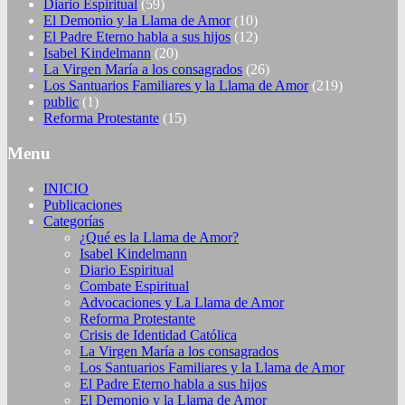
Diario Espiritual
(59)
El Demonio y la Llama de Amor
(10)
El Padre Eterno habla a sus hijos
(12)
Isabel Kindelmann
(20)
La Virgen María a los consagrados
(26)
Los Santuarios Familiares y la Llama de Amor
(219)
public
(1)
Reforma Protestante
(15)
Menu
INICIO
Publicaciones
Categorías
¿Qué es la Llama de Amor?
Isabel Kindelmann
Diario Espiritual
Combate Espiritual
Advocaciones y La Llama de Amor
Reforma Protestante
Crisis de Identidad Católica
La Virgen María a los consagrados
Los Santuarios Familiares y la Llama de Amor
El Padre Eterno habla a sus hijos
El Demonio y la Llama de Amor