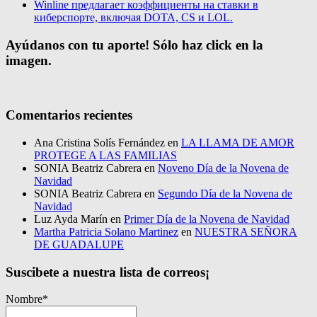
Winline предлагает коэффициенты на ставки в
киберспорте, включая DOTA, CS и LOL.
Ayúdanos con tu aporte! Sólo haz click en la
imagen.
Comentarios recientes
Ana Cristina Solís Fernández
en
LA LLAMA DE AMOR
PROTEGE A LAS FAMILIAS
SONIA Beatriz Cabrera
en
Noveno Día de la Novena de
Navidad
SONIA Beatriz Cabrera
en
Segundo Día de la Novena de
Navidad
Luz Ayda Marín
en
Primer Día de la Novena de Navidad
Martha Patricia Solano Martinez
en
NUESTRA SEÑORA
DE GUADALUPE
Suscibete a nuestra lista de correos¡
Nombre*