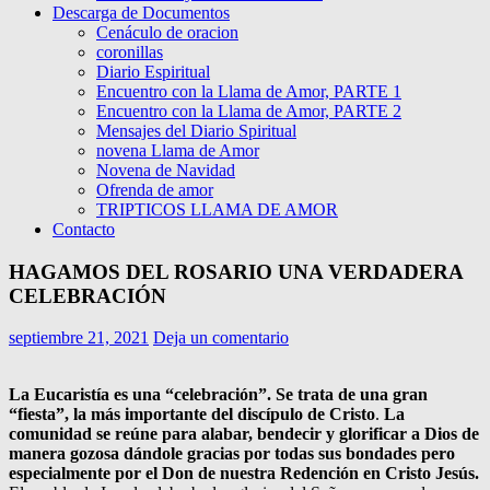
Descarga de Documentos
Cenáculo de oracion
coronillas
Diario Espiritual
Encuentro con la Llama de Amor, PARTE 1
Encuentro con la Llama de Amor, PARTE 2
Mensajes del Diario Spiritual
novena Llama de Amor
Novena de Navidad
Ofrenda de amor
TRIPTICOS LLAMA DE AMOR
Contacto
HAGAMOS DEL ROSARIO UNA VERDADERA
CELEBRACIÓN
septiembre 21, 2021
Deja un comentario
La Eucaristía es una “celebración”. Se trata de una gran
“fiesta”, la más importante del discípulo de Cristo
.
La
comunidad se reúne para alabar, bendecir y glorificar a Dios de
manera gozosa dándole gracias por todas sus bondades pero
especialmente por el Don de nuestra Redención en Cristo Jesús.