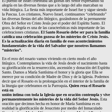
El pueblo de Israel celebraba las glorias del Señor expresando su
alegría en las diversas fiestas que a lo largo del año marcaban su
vida litúrgica. La fiesta más importante de Israel fue y sigue siendo
la Pascua. Los cristianos, Nuevo Israel, continuamos “celebrando”
las diversas fiestas del año litúrgico, gozándonos de la permanente
Obra del Señor en Cristo Jesús por el poder del Espíritu Santo. El
gozo, la alegría es una de las características más importante de las
celebraciones cristianas.
El Santo Rosario debe ser para la familia
católica una celebración gozosa de los misterios de Cristo Jesús.
Es la actualización diaria en familia de esos acontecimientos
fundamentales de la vida del Salvador que nosotros llamamos
“misterios”.
En el rezo del rosario vamos viviendo en cierto modo el año
litúrgico. Contemplamos la vida de Jesús desde el nacimiento hasta
su glorificación en la resurrección, ascensión y donación del Espíritu
Santo. Damos a María Santísima el honor y la gloria que Ella se
merece por su condición de Madre de Dios y de la Iglesia. Podemos
decir que el Rosario es la prolongación en el interior de la familia de
la liturgia que celebramos en la Parroquia
. Quien reza el Rosario
está en
unión íntima con toda la Iglesia que en oración contempla y vive
permanentemente los misterios de la vida del Señor Jesús.
Esta
oración que decimos hecha en honor de María Santísima es en
realidad la glorificación de Jesucristo por medio del Inmaculado