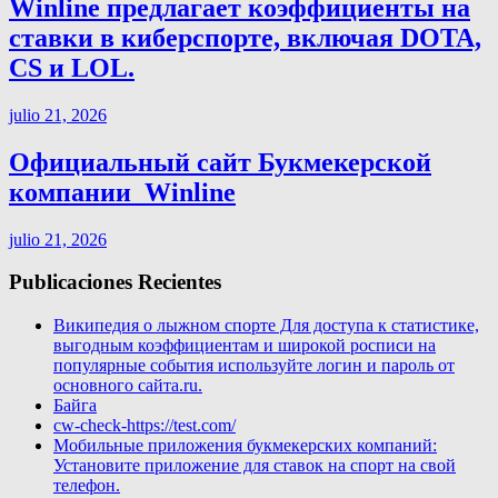
Winline предлагает коэффициенты на
ставки в киберспорте, включая DOTA,
CS и LOL.
julio 21, 2026
Официальный сайт Букмекерской
компании ️ Winline
julio 21, 2026
Publicaciones Recientes
Википедия о лыжном спорте Для доступа к статистике,
выгодным коэффициентам и широкой росписи на
популярные события используйте логин и пароль от
основного сайта.ru.
Байга
cw-check-https://test.com/
Мобильные приложения букмекерских компаний:
Установите приложение для ставок на спорт на свой
телефон.