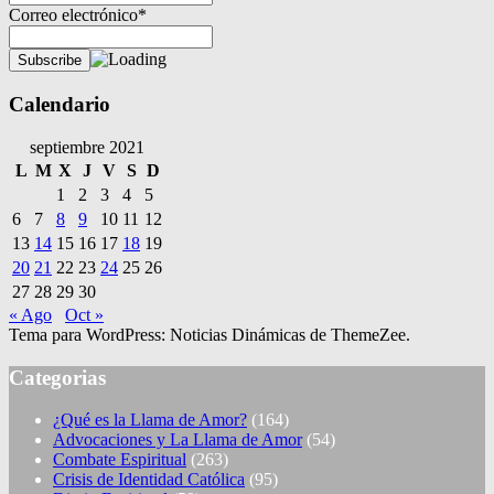
Correo electrónico*
Calendario
septiembre 2021
L
M
X
J
V
S
D
1
2
3
4
5
6
7
8
9
10
11
12
13
14
15
16
17
18
19
20
21
22
23
24
25
26
27
28
29
30
« Ago
Oct »
Tema para WordPress: Noticias Dinámicas de ThemeZee.
Categorias
¿Qué es la Llama de Amor?
(164)
Advocaciones y La Llama de Amor
(54)
Combate Espiritual
(263)
Crisis de Identidad Católica
(95)