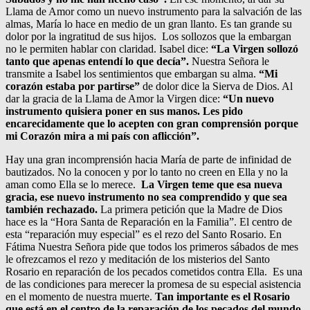
Llama de Amor como un nuevo instrumento para la salvación de las
almas, María lo hace en medio de un gran llanto. Es tan grande su
dolor por la ingratitud de sus hijos. Los sollozos que la embargan
no le permiten hablar con claridad. Isabel dice:
“La Virgen sollozó
tanto que apenas entendí lo que decía”.
Nuestra Señora le
transmite a Isabel los sentimientos que embargan su alma.
“Mi
corazón estaba por partirse”
de dolor dice la Sierva de Dios. Al
dar la gracia de la Llama de Amor la Virgen dice:
“Un nuevo
instrumento quisiera poner en sus manos. Les pido
encarecidamente que lo acepten con gran comprensión porque
mi Corazón mira a mi país con aflicción”.
Hay una gran incomprensión hacia María de parte de infinidad de
bautizados. No la conocen y por lo tanto no creen en Ella y no la
aman como Ella se lo merece.
La Virgen teme que esa nueva
gracia, ese nuevo instrumento no sea comprendido y que sea
también rechazado.
La primera petición que la Madre de Dios
hace es la “Hora Santa de Reparación en la Familia”. El centro de
esta “reparación muy especial” es el rezo del Santo Rosario. En
Fátima Nuestra Señora pide que todos los primeros sábados de mes
le ofrezcamos el rezo y meditación de los misterios del Santo
Rosario en reparación de los pecados cometidos contra Ella. Es una
de las condiciones para merecer la promesa de su especial asistencia
en el momento de nuestra muerte.
Tan importante es el Rosario
que está en el centro de la reparación de los pecados del mundo