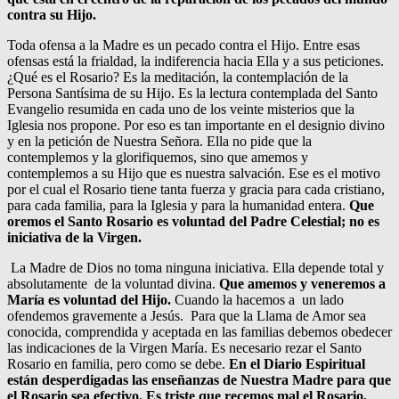
contra su Hijo.
Toda ofensa a la Madre es un pecado contra el Hijo. Entre esas
ofensas está la frialdad, la indiferencia hacia Ella y a sus peticiones.
¿Qué es el Rosario? Es la meditación, la contemplación de la
Persona Santísima de su Hijo. Es la lectura contemplada del Santo
Evangelio resumida en cada uno de los veinte misterios que la
Iglesia nos propone. Por eso es tan importante en el designio divino
y en la petición de Nuestra Señora. Ella no pide que la
contemplemos y la glorifiquemos, sino que amemos y
contemplemos a su Hijo que es nuestra salvación. Ese es el motivo
por el cual el Rosario tiene tanta fuerza y gracia para cada cristiano,
para cada familia, para la Iglesia y para la humanidad entera.
Que
oremos el Santo Rosario es voluntad del Padre Celestial; no es
iniciativa de la Virgen.
La Madre de Dios no toma ninguna iniciativa. Ella depende total y
absolutamente de la voluntad divina.
Que amemos y veneremos a
María es voluntad del Hijo.
Cuando la hacemos a un lado
ofendemos gravemente a Jesús. Para que la Llama de Amor sea
conocida, comprendida y aceptada en las familias debemos obedecer
las indicaciones de la Virgen María. Es necesario rezar el Santo
Rosario en familia, pero como se debe.
En el Diario Espiritual
están desperdigadas las enseñanzas de Nuestra Madre para que
el Rosario sea efectivo. Es triste que recemos mal el Rosario,