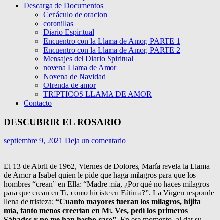
Descarga de Documentos
Cenáculo de oracion
coronillas
Diario Espiritual
Encuentro con la Llama de Amor, PARTE 1
Encuentro con la Llama de Amor, PARTE 2
Mensajes del Diario Spiritual
novena Llama de Amor
Novena de Navidad
Ofrenda de amor
TRIPTICOS LLAMA DE AMOR
Contacto
DESCUBRIR EL ROSARIO
septiembre 9, 2021
Deja un comentario
El 13 de Abril de 1962, Viernes de Dolores, María revela la Llama
de Amor a Isabel quien le pide que haga milagros para que los
hombres “crean” en Ella: “Madre mía, ¿Por qué no haces milagros
para que crean en Ti, como hiciste en Fátima?”. La Virgen responde
llena de tristeza:
“Cuanto mayores fueran los milagros, hijita
mía, tanto menos creerían en Mí. Ves, pedí los primeros
Sábados y no me han hecho caso”.
En ese momento, al dar su