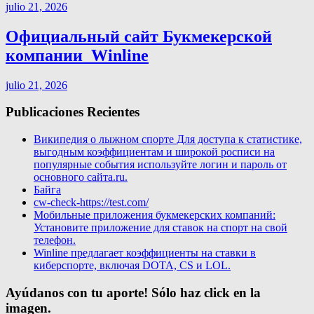
julio 21, 2026
Официальный сайт Букмекерской
компании ️ Winline
julio 21, 2026
Publicaciones Recientes
Википедия о лыжном спорте Для доступа к статистике,
выгодным коэффициентам и широкой росписи на
популярные события используйте логин и пароль от
основного сайта.ru.
Байга
cw-check-https://test.com/
Мобильные приложения букмекерских компаний:
Установите приложение для ставок на спорт на свой
телефон.
Winline предлагает коэффициенты на ставки в
киберспорте, включая DOTA, CS и LOL.
Ayúdanos con tu aporte! Sólo haz click en la
imagen.