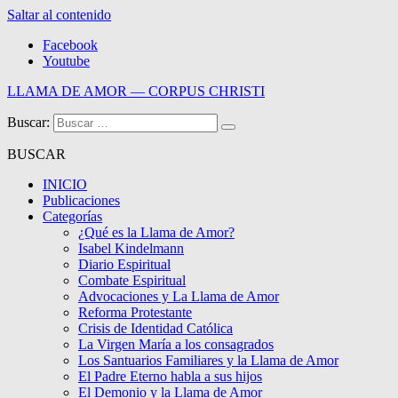
Saltar al contenido
Facebook
Youtube
LLAMA DE AMOR — CORPUS CHRISTI
Buscar:
Blog de la Llama de Amor
BUSCAR
INICIO
Publicaciones
Categorías
¿Qué es la Llama de Amor?
Isabel Kindelmann
Diario Espiritual
Combate Espiritual
Advocaciones y La Llama de Amor
Reforma Protestante
Crisis de Identidad Católica
La Virgen María a los consagrados
Los Santuarios Familiares y la Llama de Amor
El Padre Eterno habla a sus hijos
El Demonio y la Llama de Amor