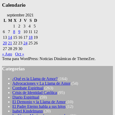
Calendario
septiembre 2021
L
M
X
J
V
S
D
1
2
3
4
5
6
7
8
9
10
11
12
13
14
15
16
17
18
19
20
21
22
23
24
25
26
27
28
29
30
« Ago
Oct »
Tema para WordPress: Noticias Dinámicas de ThemeZee.
Categorias
¿Qué es la Llama de Amor?
(164)
Advocaciones y La Llama de Amor
(54)
Combate Espiritual
(263)
Crisis de Identidad Católica
(95)
Diario Espiritual
(59)
El Demonio y la Llama de Amor
(10)
El Padre Eterno habla a sus hijos
(12)
Isabel Kindelmann
(20)