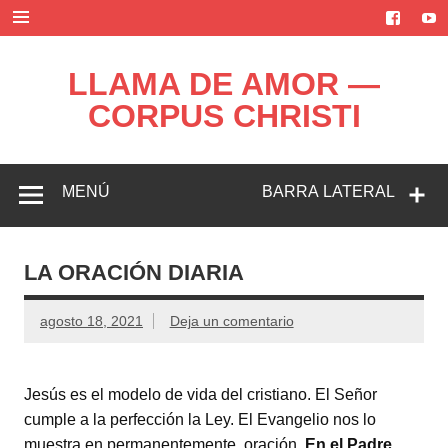
Saltar
al
contenido
LLAMA DE AMOR —
CORPUS CHRISTI
Blog de la Llama de Amor
MENÚ
BARRA LATERAL
LA ORACIÓN DIARIA
agosto 18, 2021
Deja un comentario
Jesús es el modelo de vida del cristiano. El Señor
cumple a la perfección la Ley. El Evangelio nos lo
muestra en permanentemente oración.
En el Padre