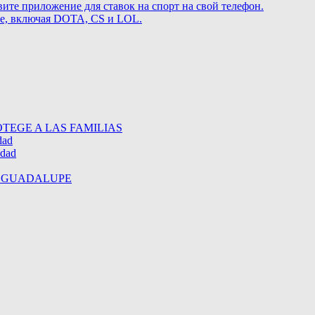
те приложение для ставок на спорт на свой телефон.
те, включая DOTA, CS и LOL.
TEGE A LAS FAMILIAS
dad
idad
E GUADALUPE