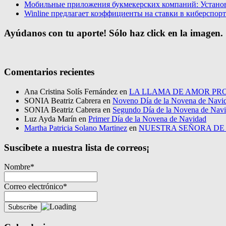
Мобильные приложения букмекерских компаний: Установи
Winline предлагает коэффициенты на ставки в киберспор
Ayúdanos con tu aporte! Sólo haz click en la imagen.
Comentarios recientes
Ana Cristina Solís Fernández
en
LA LLAMA DE AMOR PRO
SONIA Beatriz Cabrera
en
Noveno Día de la Novena de Navi
SONIA Beatriz Cabrera
en
Segundo Día de la Novena de Nav
Luz Ayda Marín
en
Primer Día de la Novena de Navidad
Martha Patricia Solano Martinez
en
NUESTRA SEÑORA D
Suscibete a nuestra lista de correos¡
Nombre*
Correo electrónico*