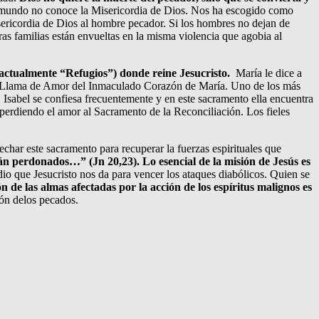
El mundo no conoce la Misericordia de Dios. Nos ha escogido como
misericordia de Dios al hombre pecador. Si los hombres no dejan de
ras familias están envueltas en la misma violencia que agobia al
 actualmente “Refugios”) donde reine Jesucristo.
María le dice a
n la Llama de Amor del Inmaculado Corazón de María. Uno de los más
. Isabel se confiesa frecuentemente y en este sacramento ella encuentra
á perdiendo el amor al Sacramento de la Reconciliación. Los fieles
echar este sacramento para recuperar la fuerzas espirituales que
án perdonados…” (Jn 20,23). Lo esencial de la misión de Jesús es
io que Jesucristo nos da para vencer los ataques diabólicos. Quien se
 de las almas afectadas por la acción de los espíritus malignos es
ión delos pecados.