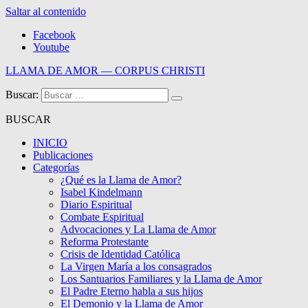
Saltar al contenido
Facebook
Youtube
LLAMA DE AMOR — CORPUS CHRISTI
Buscar:
Blog de la Llama de Amor
BUSCAR
INICIO
Publicaciones
Categorías
¿Qué es la Llama de Amor?
Isabel Kindelmann
Diario Espiritual
Combate Espiritual
Advocaciones y La Llama de Amor
Reforma Protestante
Crisis de Identidad Católica
La Virgen María a los consagrados
Los Santuarios Familiares y la Llama de Amor
El Padre Eterno habla a sus hijos
El Demonio y la Llama de Amor