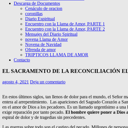
Descarga de Documentos
Cenáculo de oracion
coronillas
Diario Espiritual
Encuentro con la Llama de Amor, PARTE 1
Encuentro con la Llama de Amor, PARTE 2
Mensajes del Diario Spiritual
novena Llama de Amor
Novena de Navidad
Ofrenda de amor
TRIPTICOS LLAMA DE AMOR
Contacto
EL SACRAMENTO DE LA RECONCILIACIÓN E
agosto 4, 2021
Deja un comentario
En estos últimos siglos, tan llenos de dolor para el mundo, el Señor m
entera al arrepentimiento. Las apariciones del Sagrado Corazón a San
en el amor de Dios a los pecadores. Es un llamado urgentísimo a una 
exige reparación por tanto pecado.
El hombre quiere poner a Dios a
espiral de dolor y de tragedias sin precedentes.
Las guerras sobre todo son el castigo del pecado. Millones de person