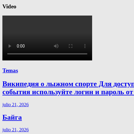
Video
Temas
Википедия о лыжном спорте Для досту
события используйте логин и пароль от 
julio 21, 2026
Байга
julio 21, 2026