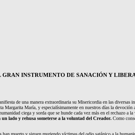
L GRAN INSTRUMENTO DE SANACIÓN Y LIBER
anifiesta de una manera extraordinaria su Misericordia en las diversas 
ta Margarita María, y especialísimamente en nuestros días la devoción a
humanidad ciega y sorda que se hunde cada vez más en el rechazo a la v
 un lado y rehusa someterse a la voluntad del Creador.
Como conse
as han muerto y siguen muriendo víctimas del odio satánico a la humani