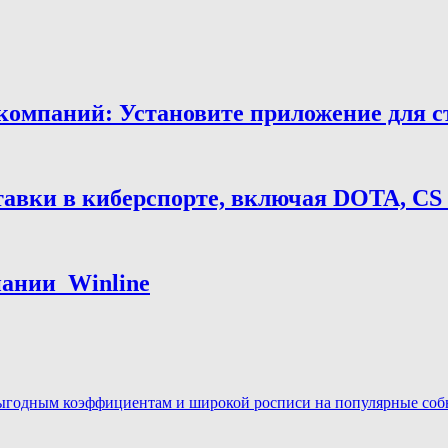
мпаний: Установите приложение для ста
тавки в киберспорте, включая DOTA, CS
нии ️ Winline
ыгодным коэффициентам и широкой росписи на популярные событ