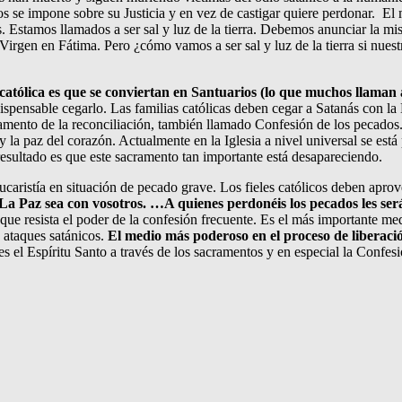
s se impone sobre su Justicia y en vez de castigar quiere perdonar. 
es. Estamos llamados a ser sal y luz de la tierra. Debemos anunciar la 
Virgen en Fátima. Pero ¿cómo vamos a ser sal y luz de la tierra si nuest
 católica es que se conviertan en Santuarios (lo que muchos llaman
indispensable cegarlo. Las familias católicas deben cegar a Satanás co
cramento de la reconciliación, también llamado Confesión de los pecados
y la paz del corazón. Actualmente en la Iglesia a nivel universal se est
resultado es que este sacramento tan importante está desapareciendo.
ucaristía en situación de pecado grave. Los fieles católicos deben aprov
La Paz sea con vosotros. …A quienes perdonéis los pecados les ser
que resista el poder de la confesión frecuente. Es el más importante med
s ataques satánicos.
El medio más poderoso en el proceso de liberación
 es el Espíritu Santo a través de los sacramentos y en especial la Confes