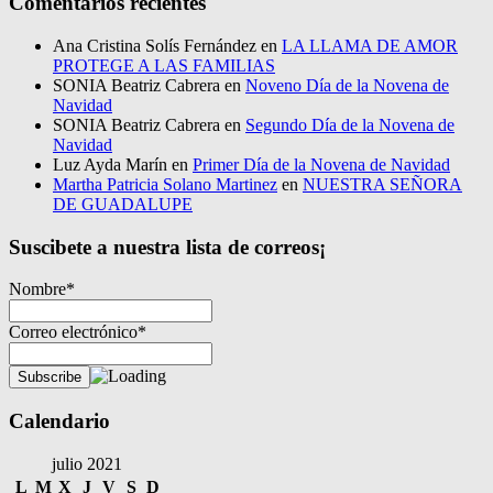
Comentarios recientes
Ana Cristina Solís Fernández
en
LA LLAMA DE AMOR
PROTEGE A LAS FAMILIAS
SONIA Beatriz Cabrera
en
Noveno Día de la Novena de
Navidad
SONIA Beatriz Cabrera
en
Segundo Día de la Novena de
Navidad
Luz Ayda Marín
en
Primer Día de la Novena de Navidad
Martha Patricia Solano Martinez
en
NUESTRA SEÑORA
DE GUADALUPE
Suscibete a nuestra lista de correos¡
Nombre*
Correo electrónico*
Calendario
julio 2021
L
M
X
J
V
S
D