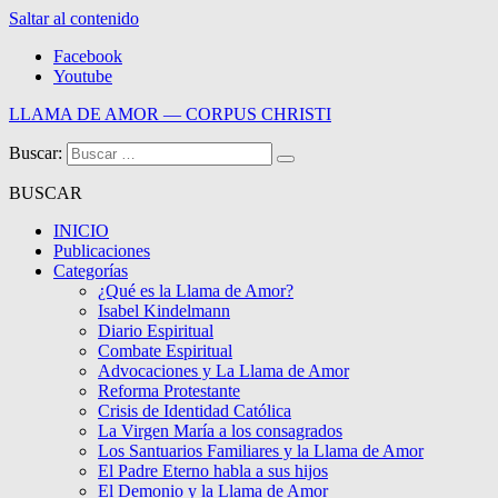
Saltar al contenido
Facebook
Youtube
LLAMA DE AMOR — CORPUS CHRISTI
Buscar:
Blog de la Llama de Amor
BUSCAR
INICIO
Publicaciones
Categorías
¿Qué es la Llama de Amor?
Isabel Kindelmann
Diario Espiritual
Combate Espiritual
Advocaciones y La Llama de Amor
Reforma Protestante
Crisis de Identidad Católica
La Virgen María a los consagrados
Los Santuarios Familiares y la Llama de Amor
El Padre Eterno habla a sus hijos
El Demonio y la Llama de Amor