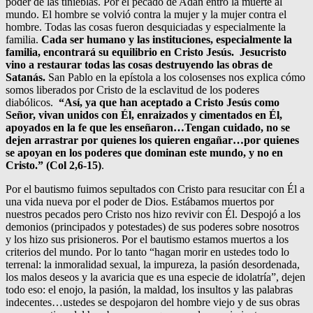
poder de las tinieblas. Por el pecado de Adán entró la muerte al
mundo. El hombre se volvió contra la mujer y la mujer contra el
hombre. Todas las cosas fueron desquiciadas y especialmente la
familia.
Cada ser humano y las instituciones, especialmente la
familia, encontrará su equilibrio en Cristo Jesús. Jesucristo
vino a restaurar todas las cosas destruyendo las obras de
Satanás.
San Pablo en la epístola a los colosenses nos explica cómo
somos liberados por Cristo de la esclavitud de los poderes
diabólicos.
“Así, ya que han aceptado a Cristo Jesús como
Señor, vivan unidos con Él, enraizados y cimentados en Él,
apoyados en la fe que les enseñaron…Tengan cuidado, no se
dejen arrastrar por quienes los quieren engañar…por quienes
se apoyan en los poderes que dominan este mundo, y no en
Cristo.” (Col 2,6-15)
.
Por el bautismo fuimos sepultados con Cristo para resucitar con Él a
una vida nueva por el poder de Dios. Estábamos muertos por
nuestros pecados pero Cristo nos hizo revivir con Él. Despojó a los
demonios (principados y potestades) de sus poderes sobre nosotros
y los hizo sus prisioneros. Por el bautismo estamos muertos a los
criterios del mundo. Por lo tanto “hagan morir en ustedes todo lo
terrenal: la inmoralidad sexual, la impureza, la pasión desordenada,
los malos deseos y la avaricia que es una especie de idolatría”, dejen
todo eso: el enojo, la pasión, la maldad, los insultos y las palabras
indecentes…ustedes se despojaron del hombre viejo y de sus obras