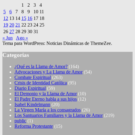
1
2
3
4
5
6
7
8
9
10
11
12
13
14
15
16
17
18
19
20
21
22
23
24
25
26
27
28
29
30
31
« Jun
Ago »
Tema para WordPress: Noticias Dinámicas de ThemeZee.
Categorias
¿Qué es la Llama de Amor?
(164)
Advocaciones y La Llama de Amor
(54)
Combate Espiritual
(263)
Crisis de Identidad Católica
(95)
Diario Espiritual
(59)
El Demonio y la Llama de Amor
(10)
El Padre Eterno habla a sus hijos
(12)
Isabel Kindelmann
(20)
La Virgen María a los consagrados
(26)
Los Santuarios Familiares y la Llama de Amor
(219)
public
(1)
Reforma Protestante
(15)