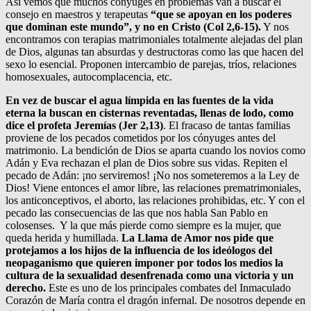
Así vemos que muchos cónyuges en problemas van a buscar el
consejo en maestros y terapeutas
“que se apoyan en los poderes
que dominan este mundo”, y no en Cristo (Col 2,6-15).
Y nos
encontramos con terapias matrimoniales totalmente alejadas del plan
de Dios, algunas tan absurdas y destructoras como las que hacen del
sexo lo esencial. Proponen intercambio de parejas, tríos, relaciones
homosexuales, autocomplacencia, etc.
En vez de buscar el agua límpida en las fuentes de la vida
eterna la buscan en cisternas reventadas, llenas de lodo, como
dice el profeta Jeremías (Jer 2,13)
. El fracaso de tantas familias
proviene de los pecados cometidos por los cónyuges antes del
matrimonio. La bendición de Dios se aparta cuando los novios como
Adán y Eva rechazan el plan de Dios sobre sus vidas. Repiten el
pecado de Adán: ¡no serviremos! ¡No nos someteremos a la Ley de
Dios! Viene entonces el amor libre, las relaciones prematrimoniales,
los anticonceptivos, el aborto, las relaciones prohibidas, etc. Y con el
pecado las consecuencias de las que nos habla San Pablo en
colosenses. Y la que más pierde como siempre es la mujer, que
queda herida y humillada.
La Llama de Amor nos pide que
protejamos a los hijos de la influencia de los ideólogos del
neopaganismo que quieren imponer por todos los medios la
cultura de la sexualidad desenfrenada como una victoria y un
derecho.
Este es uno de los principales combates del Inmaculado
Corazón de María contra el dragón infernal. De nosotros depende en