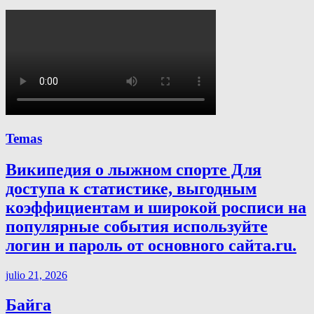
Temas
Википедия о лыжном спорте Для
доступа к статистике, выгодным
коэффициентам и широкой росписи на
популярные события используйте
логин и пароль от основного сайта.ru.
julio 21, 2026
Байга