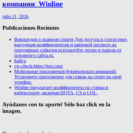
компании ️ Winline
julio 21, 2026
Publicaciones Recientes
Википедия о лыжном спорте Для доступа к статистике,
выгодным коэффициентам и широкой росписи на
популярные события используйте логин и пароль от
основного сайта.ru.
Байга
cw-check-https://test.com/
Мобильные приложения букмекерских компаний:
Установите приложение для ставок на спорт на свой
телефон.
Winline предлагает коэффициенты на ставки в
киберспорте, включая DOTA, CS и LOL.
Ayúdanos con tu aporte! Sólo haz click en la
imagen.