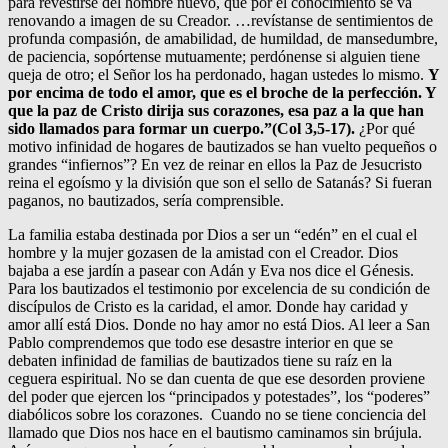
para revestirse del hombre nuevo, que por el conocimiento se va
renovando a imagen de su Creador. …revístanse de sentimientos de
profunda compasión, de amabilidad, de humildad, de mansedumbre,
de paciencia, sopórtense mutuamente; perdónense si alguien tiene
queja de otro; el Señor los ha perdonado, hagan ustedes lo mismo.
Y
por encima de todo el amor, que es el broche de la perfección. Y
que la paz de Cristo dirija sus corazones, esa paz a la que han
sido llamados para formar un cuerpo.”(Col 3,5-17).
¿Por qué
motivo infinidad de hogares de bautizados se han vuelto pequeños o
grandes “infiernos”? En vez de reinar en ellos la Paz de Jesucristo
reina el egoísmo y la división que son el sello de Satanás? Si fueran
paganos, no bautizados, sería comprensible.
La familia estaba destinada por Dios a ser un “edén” en el cual el
hombre y la mujer gozasen de la amistad con el Creador. Dios
bajaba a ese jardín a pasear con Adán y Eva nos dice el Génesis.
Para los bautizados el testimonio por excelencia de su condición de
discípulos de Cristo es la caridad, el amor. Donde hay caridad y
amor allí está Dios. Donde no hay amor no está Dios. Al leer a San
Pablo comprendemos que todo ese desastre interior en que se
debaten infinidad de familias de bautizados tiene su raíz en la
ceguera espiritual. No se dan cuenta de que ese desorden proviene
del poder que ejercen los “principados y potestades”, los “poderes”
diabólicos sobre los corazones. Cuando no se tiene conciencia del
llamado que Dios nos hace en el bautismo caminamos sin brújula.