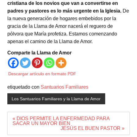
cristiana de los novios que van a convertirse en
padres y pastores es lo más urgente en la Iglesia.
De
la nueva generación de hogares embebidos por la
gracia de la Llama de Amor nacerá el reguero de
pólvora que María profetiza. Estamos comenzando
apenas el camino de la Llama de Amor.
Comparte la Llama de Amor
Descargar artículo en formato PDF
etiquetado con
Santuarios Familiares
Los Santuarios Familiares y la Llama de Amor
Navegación
« DIOS PERMITE LA ENFERMEDAD PARA
de
SACAR UN MAYOR BIEN
entradas
JESÚS EL BUEN PASTOR »