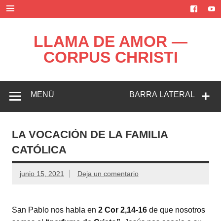
Saltar
al
contenido
LLAMA DE AMOR —
CORPUS CHRISTI
Blog de la Llama de Amor
MENÚ
BARRA LATERAL
LA VOCACIÓN DE LA FAMILIA
CATÓLICA
junio 15, 2021
Deja un comentario
San Pablo nos habla en
2 Cor 2,14-16
de que nosotros