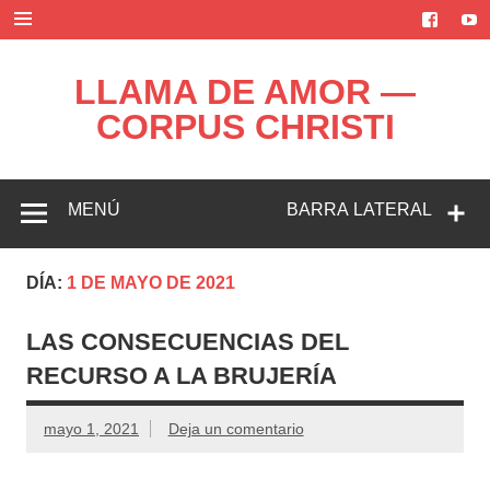
Saltar
al
contenido
LLAMA DE AMOR —
CORPUS CHRISTI
Blog de la Llama de Amor
MENÚ
BARRA LATERAL
DÍA:
1 DE MAYO DE 2021
LAS CONSECUENCIAS DEL
RECURSO A LA BRUJERÍA
mayo 1, 2021
Deja un comentario