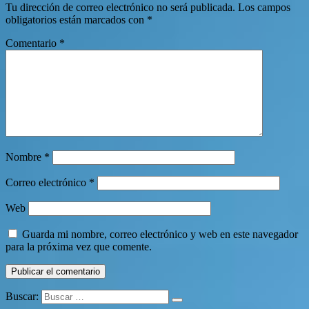
Tu dirección de correo electrónico no será publicada.
Los campos
obligatorios están marcados con
*
Comentario
*
Nombre
*
Correo electrónico
*
Web
Guarda mi nombre, correo electrónico y web en este navegador
para la próxima vez que comente.
Buscar: