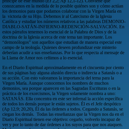
príncipe de este mundo (Ef 2,2; Ap 12,1-12). Conviene que
conozcamos en la medida de lo posible quiénes son y cómo actúan
los demonios para que podamos colaborar con la Virgen María en
la victoria de su Hijo. Debemos ir al Catecismo de la Iglesia
Católica y estudiar los números relativos a las palabras DEMONIO-
DIABLO-SATÁN-INFIERNO-REDENCIÓN-SALVACIÓN. En
estos párrafos tenemos lo esencial de la Palabra de Dios y de la
doctrina de la Iglesia acerca de este tema tan importante. Los
“demonólogos” son aquellos que estudian de manera especial este
campo de la teología. Quienes deseen profundizar este misterio
deberían acudir a sus enseñanzas. Por lo que respecta al mensaje de
la Llama de Amor nos ceñimos a lo esencial.
En el Diario Espiritual aproximadamente en el cincuenta por ciento
de sus páginas hay alguna alusión directa o indirecta a Satanás o a
su acción. Con esto valoramos la importancia del tema para la
Virgen María. Aunque conocemos los nombres de muchos
demonios, sea porque aparecen en las Sagradas Escrituras o en la
práctica de los exorcismos, la Virgen solamente nombra a uno:
SATANÁS. Ella concentra en este ser infernal la acción específica
de todos los demás porque le están sujetos. Él es el Jefe despótico
(Ap 12,9; 20,20), Él da las órdenes a todos. Cegando a Satanás, se
ciegan los demás. Todas las enseñanzas que la Virgen nos da en el
Diario Espiritual tienen ese objetivo: cegarlo, volverlo incapaz de
ver y por lo tanto de dar órdenes a los suyos para que nos ataquen.