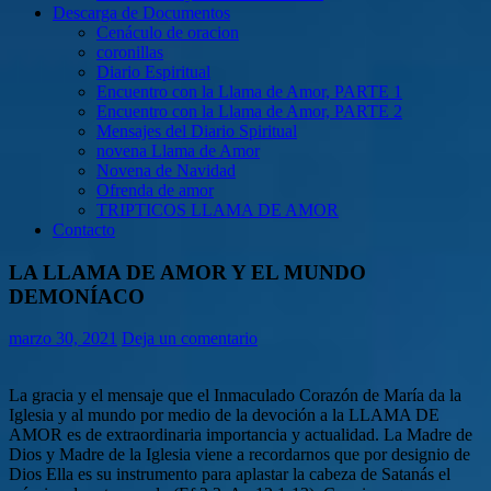
Descarga de Documentos
Cenáculo de oracion
coronillas
Diario Espiritual
Encuentro con la Llama de Amor, PARTE 1
Encuentro con la Llama de Amor, PARTE 2
Mensajes del Diario Spiritual
novena Llama de Amor
Novena de Navidad
Ofrenda de amor
TRIPTICOS LLAMA DE AMOR
Contacto
LA LLAMA DE AMOR Y EL MUNDO
DEMONÍACO
marzo 30, 2021
Deja un comentario
La gracia y el mensaje que el Inmaculado Corazón de María da la
Iglesia y al mundo por medio de la devoción a la LLAMA DE
AMOR es de extraordinaria importancia y actualidad. La Madre de
Dios y Madre de la Iglesia viene a recordarnos que por designio de
Dios Ella es su instrumento para aplastar la cabeza de Satanás el