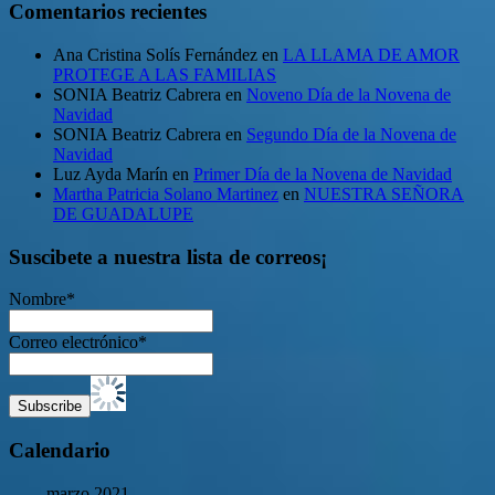
Comentarios recientes
Ana Cristina Solís Fernández
en
LA LLAMA DE AMOR
PROTEGE A LAS FAMILIAS
SONIA Beatriz Cabrera
en
Noveno Día de la Novena de
Navidad
SONIA Beatriz Cabrera
en
Segundo Día de la Novena de
Navidad
Luz Ayda Marín
en
Primer Día de la Novena de Navidad
Martha Patricia Solano Martinez
en
NUESTRA SEÑORA
DE GUADALUPE
Suscibete a nuestra lista de correos¡
Nombre*
Correo electrónico*
Calendario
marzo 2021