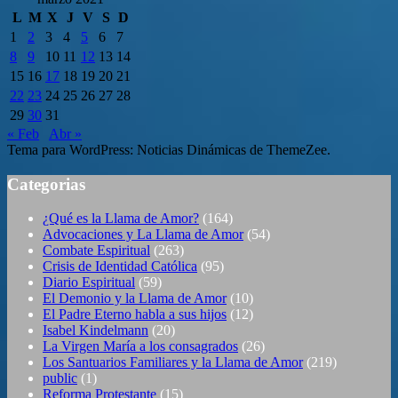
L
M
X
J
V
S
D
1
2
3
4
5
6
7
8
9
10
11
12
13
14
15
16
17
18
19
20
21
22
23
24
25
26
27
28
29
30
31
« Feb
Abr »
Tema para WordPress: Noticias Dinámicas de ThemeZee.
Categorias
¿Qué es la Llama de Amor?
(164)
Advocaciones y La Llama de Amor
(54)
Combate Espiritual
(263)
Crisis de Identidad Católica
(95)
Diario Espiritual
(59)
El Demonio y la Llama de Amor
(10)
El Padre Eterno habla a sus hijos
(12)
Isabel Kindelmann
(20)
La Virgen María a los consagrados
(26)
Los Santuarios Familiares y la Llama de Amor
(219)
public
(1)
Reforma Protestante
(15)