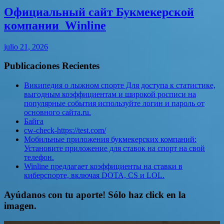
Официальный сайт Букмекерской
компании ️ Winline
julio 21, 2026
Publicaciones Recientes
Википедия о лыжном спорте Для доступа к статистике,
выгодным коэффициентам и широкой росписи на
популярные события используйте логин и пароль от
основного сайта.ru.
Байга
cw-check-https://test.com/
Мобильные приложения букмекерских компаний:
Установите приложение для ставок на спорт на свой
телефон.
Winline предлагает коэффициенты на ставки в
киберспорте, включая DOTA, CS и LOL.
Ayúdanos con tu aporte! Sólo haz click en la
imagen.