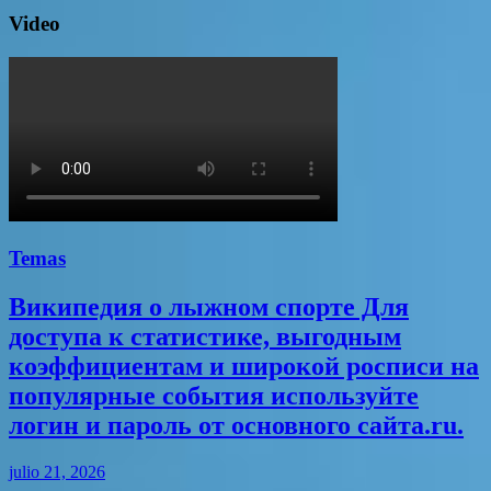
Video
Temas
Википедия о лыжном спорте Для
доступа к статистике, выгодным
коэффициентам и широкой росписи на
популярные события используйте
логин и пароль от основного сайта.ru.
julio 21, 2026