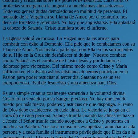
católicas y cristianas sobre los poderes demoníacos. Catastróficas
profecías sumergen en la angustia a muchísimas almas devotas.
Todo eso genera dudas demoledoras en multitud de personas. El
mensaje de la Virgen en su Llama de Amor, por el contrario, nos
llena de fortaleza y serenidad. No hay que angustiarse. Ella aplastará
la cabeza de Satanás. Cristo triunfará sobre el infierno.
La Iglesia saldrá victoriosa. La Virgen nos da las armas para
combatir con éxito al Demonio. Ella pide que lo combatamos con su
Llama de Amor. Nos invita a participar con Ella en los sufrimientos
de su Hijo en la Cruz sin desfallecer ni dudar. Nuestro combate
contra Satanás es el combate de Cristo Jesús y por lo tanto es
doloroso pero victorioso. Del mismo modo como Cristo y María
sufrieron en el calvario así los cristianos debemos participar en la
Pasión para poder resucitar al tercer día. Satanás no es un ser
todopoderoso, rival de Jesucristo y una amenaza para Dios.
Es una simple criatura totalmente sometida a la voluntad divina.
Cristo lo ha vencido por su Sangre preciosa. No hay que tenerle
miedo por más fuerza, poderes y astucias de que disponga. El reino
de Dios debe establecerse en cada alma. La victoria se juega en el
corazón de cada persona. Satanás triunfa cuando las almas rechazan
a Jesús; el Señor triunfa cuando acogemos a Cristo y ponemos en
práctica su Palabra. Nos toca a nosotros evangelizar, anunciar a cada
persona y a cada familia el instrumento privilegiado que Dios da a la
humanidad en la Llama de Amor del Corazón Inmaculado de María.