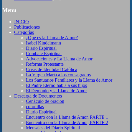
Menu
INICIO
Publicaciones
Categorías
¿Qué es la Llama de Amor?
Isabel Kindelmann
Diario Espiritual
Combate Espiritual
Advocaciones y La Llama de Amor
Reforma Protestante
Crisis de Identidad Católica
La Virgen María a los consagrados
Los Santuarios Familiares y la Llama de Amor
El Padre Eterno habla a sus hijos
El Demonio y la Llama de Amor
Descarga de Documentos
Cenáculo de oracion
coronillas
Diario Espiritual
Encuentro con la Llama de Amor, PARTE 1
Encuentro con la Llama de Amor, PARTE 2
Mensajes del Diario Spiritual