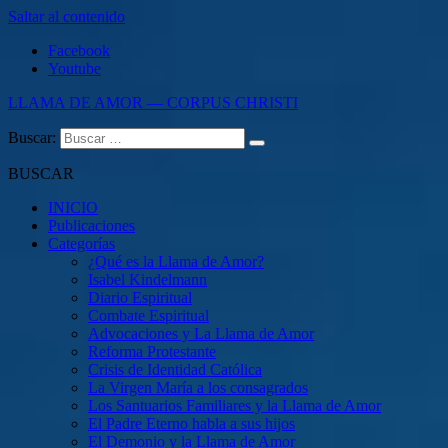
Saltar al contenido
Facebook
Youtube
LLAMA DE AMOR — CORPUS CHRISTI
Buscar:
Blog de la Llama de Amor
BUSCAR
INICIO
Publicaciones
Categorías
¿Qué es la Llama de Amor?
Isabel Kindelmann
Diario Espiritual
Combate Espiritual
Advocaciones y La Llama de Amor
Reforma Protestante
Crisis de Identidad Católica
La Virgen María a los consagrados
Los Santuarios Familiares y la Llama de Amor
El Padre Eterno habla a sus hijos
El Demonio y la Llama de Amor