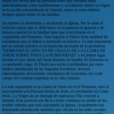
María nos revela que las perturbaciones que sufrimos tanto
individualmente como familiarmente y socialmente tienen su origen
en la acción extraordinaria de Satanás, quien en estos últimos
tiempos quiere reinar en las familias.
Su objetivo es destruirlas y así destruir la Iglesia. Por lo tanto el
esfuerzo mayor que se debe hacer en la pastoral en general y de
manera especial en la familiar tiene que concentrarse en el
cegamiento del Demonio. Para lograrlo el Diario tiene multitud de
enseñanzas que se deben ir poniendo en práctica. La más importante
por su sentido práctico es la repetición incesante de la jaculatoria
“DERRAMA EL EFECTO DE GRACIA DE LA LLAMA DE
AMOR SOBRE TODA LA HUMANIDAD” y en primer lugar
durante el rezo diario del Santo Rosario en familia. El Demonio se
va quedando ciego. El Diario nos invita a profundizar por otros
medios (meditación de las Sagradas Escrituras, lecturas
especializadas, devociones, enseñanzas de exorcistas, etc.) este
campo del combate espiritual en la vida cristiana.
Lo más importante en la Llama de Amor no es el Demonio, sino el
acercamiento a la Persona divina de Jesús, el crecimiento en Cristo
Jesús. La Virgen da un mensaje de esperanza: Ella vencerá a
Satanás. Esta profecía nos lleva a tener confianza en medio de los
terrible embates que está soportando la Iglesia. Actualmente hay
demasiada información alarmista que circula en las redes sociales