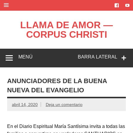
Saltar
al
contenido
LLAMA DE AMOR —
CORPUS CHRISTI
Blog de la Llama de Amor
MENÚ
BARRA LATERAL
ANUNCIADORES DE LA BUENA
NUEVA DEL EVANGELIO
abril 14, 2020
Deja un comentario
En el Diario Espiritual María Santísima invita a todas las