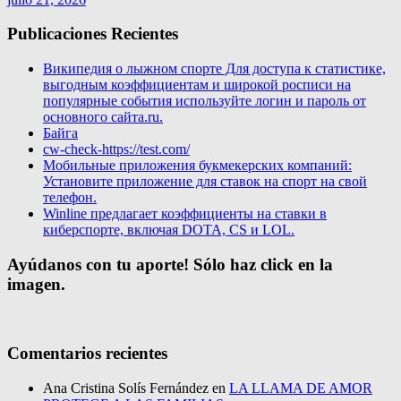
Publicaciones Recientes
Википедия о лыжном спорте Для доступа к статистике,
выгодным коэффициентам и широкой росписи на
популярные события используйте логин и пароль от
основного сайта.ru.
Байга
cw-check-https://test.com/
Мобильные приложения букмекерских компаний:
Установите приложение для ставок на спорт на свой
телефон.
Winline предлагает коэффициенты на ставки в
киберспорте, включая DOTA, CS и LOL.
Ayúdanos con tu aporte! Sólo haz click en la
imagen.
Comentarios recientes
Ana Cristina Solís Fernández
en
LA LLAMA DE AMOR