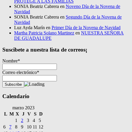
PROTEGE A LAS FAMILIAS
SONIA Beatriz Cabrera
en
Noveno Día de la Novena de
Navidad
SONIA Beatriz Cabrera
en
Segundo Día de la Novena de
Navidad
Luz Ayda Marín
en
Primer Día de la Novena de Navidad
Martha Patricia Solano Martinez
en
NUESTRA SEÑORA
DE GUADALUPE
Suscibete a nuestra lista de correos¡
Nombre*
Correo electrónico*
Calendario
marzo 2023
L
M
X
J
V
S
D
1
2
3
4
5
6
7
8
9
10
11
12