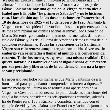
Respuesta: Efectivamente en ninguna parte del Diario hay una
afirmación directa de que la Llama de Amor sea el mensaje de
Fátima.
Solamente hay una queja de la Virgen cuando dice a
Isabel que Ella pidió “los primeros Sábados” y no le hicieron
caso. Hace alusión aquí a las dos apariciones en Pontevedra el
10 de diciembre de 1925 y el 15 de febrero de 1926.
Allí tanto la
Virgen como Jesús piden la devoción de los cinco primeros sábados
de mes para reparar las ofensas hechas al Inmaculado Corazón de
María. Sin embargo cuando comparamos los mensajes dados en el
ciclo de Fátima y los de la Llama de Amor nos damos cuenta de que
coinciden exactamente.
Todas las apariciones de la Santísima
Virgen son coherentes; aunque tengan contenidos diversos, sin
embargo van orientadas a llamar al mundo a la conversión del
corazón. Todos los mensajes expresan una misma realidad: Dios
quiere salvar a los hombres de los castigos divinos que merecen
por sus pecados y liberarlos de la condenación eterna a la que
se van precipitando.
Es necesario leer todos los mensajes que María Santísima da a la
humanidad para que podamos comprender su inmensa riqueza. El
mismo mensaje de Fátima no se reduce a las apariciones de la
Virgen en Cova de Iría. Es necesario partir desde las apariciones del
ángel a los niños, considerar las seis apariciones centrales, además
las de Pontevedra, Tuy y Rianxo, y completar el sentido con el
ejemplo de vida y las palabras que Francisco y Jacinta dejaron antes