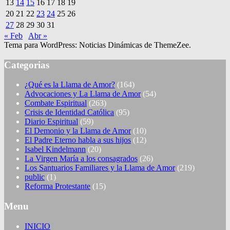
13
14
15
16
17
18
19
20
21
22
23
24
25
26
27
28
29
30
31
« Feb
Abr »
Tema para WordPress: Noticias Dinámicas de ThemeZee.
Categorias
¿Qué es la Llama de Amor?
(164)
Advocaciones y La Llama de Amor
(54)
Combate Espiritual
(263)
Crisis de Identidad Católica
(95)
Diario Espiritual
(59)
El Demonio y la Llama de Amor
(10)
El Padre Eterno habla a sus hijos
(12)
Isabel Kindelmann
(20)
La Virgen María a los consagrados
(26)
Los Santuarios Familiares y la Llama de Amor
(219)
public
(1)
Reforma Protestante
(15)
Menu
INICIO