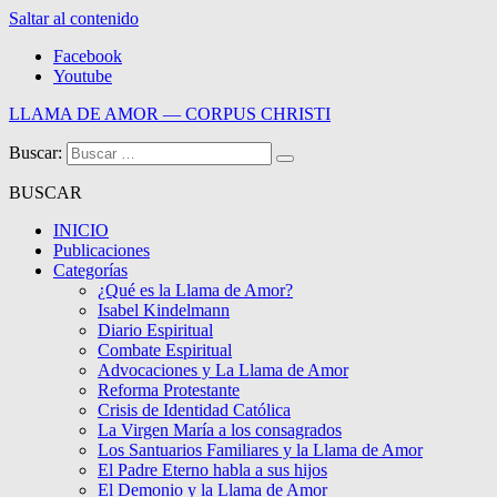
Saltar al contenido
Facebook
Youtube
LLAMA DE AMOR — CORPUS CHRISTI
Buscar:
Blog de la Llama de Amor
BUSCAR
INICIO
Publicaciones
Categorías
¿Qué es la Llama de Amor?
Isabel Kindelmann
Diario Espiritual
Combate Espiritual
Advocaciones y La Llama de Amor
Reforma Protestante
Crisis de Identidad Católica
La Virgen María a los consagrados
Los Santuarios Familiares y la Llama de Amor
El Padre Eterno habla a sus hijos
El Demonio y la Llama de Amor