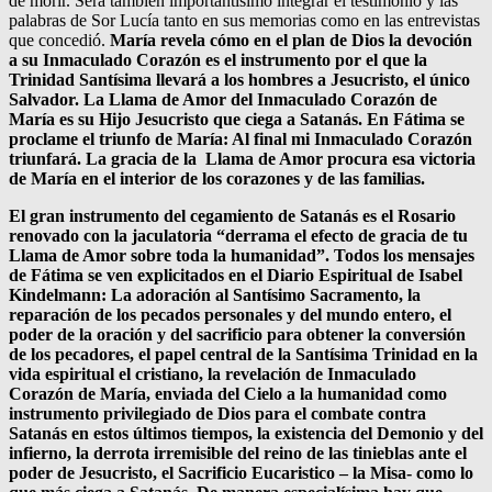
de morir. Será también importantísimo integrar el testimonio y las
palabras de Sor Lucía tanto en sus memorias como en las entrevistas
que concedió.
María revela cómo en el plan de Dios la devoción
a su Inmaculado Corazón es el instrumento por el que la
Trinidad Santísima llevará a los hombres a Jesucristo, el único
Salvador. La Llama de Amor del Inmaculado Corazón de
María es su Hijo Jesucristo que ciega a Satanás. En Fátima se
proclame el triunfo de María: Al final mi Inmaculado Corazón
triunfará. La gracia de la Llama de Amor procura esa victoria
de María en el interior de los corazones y de las familias.
El gran instrumento del cegamiento de Satanás es el Rosario
renovado con la jaculatoria “derrama el efecto de gracia de tu
Llama de Amor sobre toda la humanidad”. Todos los mensajes
de Fátima se ven explicitados en el Diario Espiritual de Isabel
Kindelmann: La adoración al Santísimo Sacramento, la
reparación de los pecados personales y del mundo entero, el
poder de la oración y del sacrificio para obtener la conversión
de los pecadores, el papel central de la Santísima Trinidad en la
vida espiritual el cristiano, la revelación de Inmaculado
Corazón de María, enviada del Cielo a la humanidad como
instrumento privilegiado de Dios para el combate contra
Satanás en estos últimos tiempos, la existencia del Demonio y del
infierno, la derrota irremisible del reino de las tinieblas ante el
poder de Jesucristo, el Sacrificio Eucaristico – la Misa- como lo