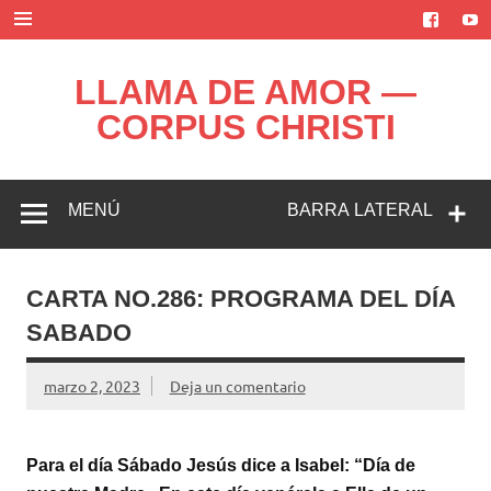
Saltar
al
contenido
LLAMA DE AMOR —
CORPUS CHRISTI
Blog de la Llama de Amor
MENÚ
BARRA LATERAL
CARTA NO.286: PROGRAMA DEL DÍA
SABADO
marzo 2, 2023
Deja un comentario
Para el día Sábado Jesús dice a Isabel: “Día de