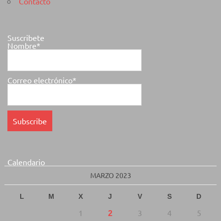
Contacto
Suscribete
Nombre*
Correo electrónico*
Calendario
MARZO 2023
L
M
X
J
V
S
D
1
3
4
5
2