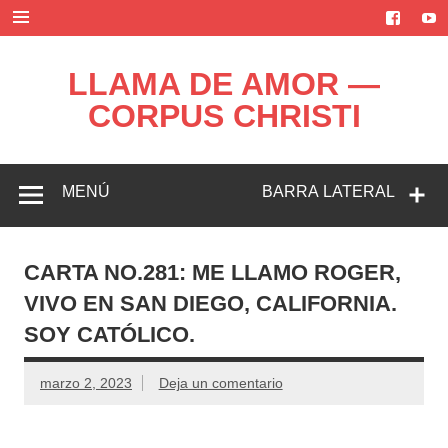
Saltar
al
contenido
LLAMA DE AMOR —
CORPUS CHRISTI
Blog de la Llama de Amor
MENÚ
BARRA LATERAL
CARTA NO.281: ME LLAMO ROGER,
VIVO EN SAN DIEGO, CALIFORNIA.
SOY CATÓLICO.
marzo 2, 2023
Deja un comentario