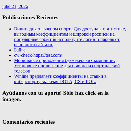
julio 21, 2026
Publicaciones Recientes
Википедия о лыжном спорте Для доступа к статистике,
выгодным коэффициентам и широкой росписи на
популярные события используйте логин и пароль от
основного сайта.ru.
Байга
cw-check-https://test.com/
Мобильные приложения букмекерских компаний:
Установите приложение для ставок на спорт на свой
телефон.
Winline предлагает коэффициенты на ставки в
киберспорте, включая DOTA, CS и LOL.
Ayúdanos con tu aporte! Sólo haz click en la
imagen.
Comentarios recientes