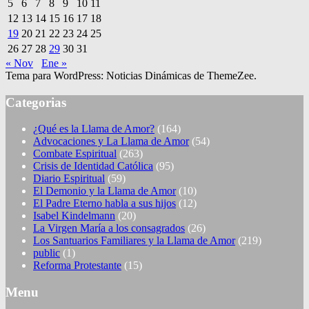
5
6
7
8
9
10
11
12
13
14
15
16
17
18
19
20
21
22
23
24
25
26
27
28
29
30
31
« Nov
Ene »
Tema para WordPress: Noticias Dinámicas de ThemeZee.
Categorias
¿Qué es la Llama de Amor?
(164)
Advocaciones y La Llama de Amor
(54)
Combate Espiritual
(263)
Crisis de Identidad Católica
(95)
Diario Espiritual
(59)
El Demonio y la Llama de Amor
(10)
El Padre Eterno habla a sus hijos
(12)
Isabel Kindelmann
(20)
La Virgen María a los consagrados
(26)
Los Santuarios Familiares y la Llama de Amor
(219)
public
(1)
Reforma Protestante
(15)
Menu