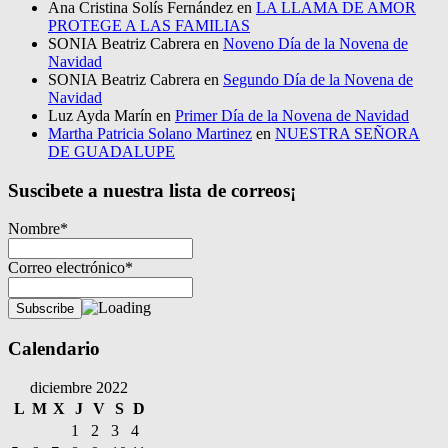
Ana Cristina Solís Fernández
en
LA LLAMA DE AMOR
PROTEGE A LAS FAMILIAS
SONIA Beatriz Cabrera
en
Noveno Día de la Novena de
Navidad
SONIA Beatriz Cabrera
en
Segundo Día de la Novena de
Navidad
Luz Ayda Marín
en
Primer Día de la Novena de Navidad
Martha Patricia Solano Martinez
en
NUESTRA SEÑORA
DE GUADALUPE
Suscibete a nuestra lista de correos¡
Nombre*
Correo electrónico*
Calendario
diciembre 2022
L
M
X
J
V
S
D
1
2
3
4