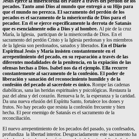
Jesús ejerce la misericordia del Padre a través del perdón de los
pecados. Tanto amó Dios al mundo que entregó a su Hijo para
que el mundo no perezca. El sacramento del perdón de los
pecados es el sacramento de la misericordia de Dios para el
pecador. En él se ejerce específicamente la derrota de Satanás
que es esencialmente odio a Dios y al hombre.
Al pie de la cruz
María, la Iglesia, participan de la misericordia de Dios. En el
sacramento del perdón Cristo y la Iglesia perdonan y los miembros
de la Iglesia son perdonados, sanados y liberados.
En el Diario
Espiritual Jesús y María insisten constantemente en el
arrepentimiento del pecado, en su reparación a través de las
diferentes modalidades de la penitencia, en la expiación de las
ofensas hechas a Dios. Isabel nos da el ejemplo. Ella recurre
constantemente al sacramento de la confesión. El poder de
liberación y sanación del reconocimiento humilde y de la
confesión del pecado al sacerdote es único.
Rompe las cadenas
diabólicas, sana las heridas espirituales y psicológicas. Restaura la
paz del alma y del corazón. Renueva la fe, la esperanza y la caridad.
Da una nueva efusión del Espíritu Santo, fortalece los dones y
frutos. No hay pecado que resista la confesión frecuente y bien
hecha. El peor enemigo de Satanás es el sacramento de la
reconciliación.
El nuevo arrepentimiento de los pecados del pasado, ya confesados,
profundiza la libertad interior. Desgraciadamente este sacramento ha