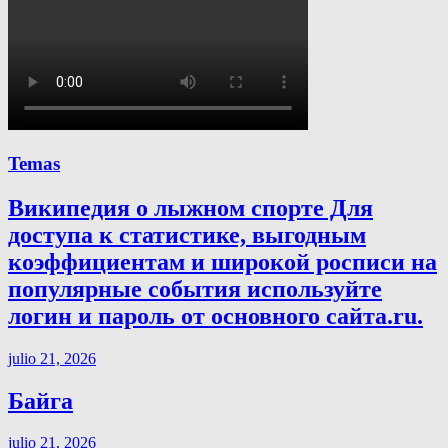
Temas
Википедия о лыжном спорте Для
доступа к статистике, выгодным
коэффициентам и широкой росписи на
популярные события используйте
логин и пароль от основного сайта.ru.
julio 21, 2026
Байга
julio 21, 2026