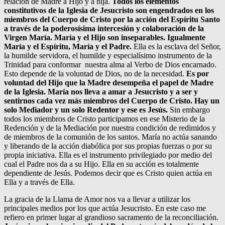
relación de Madre a Hijo y a hija.
Todos los elementos
constitutivos de la Iglesia de Jesucristo son engendrados en los
miembros del Cuerpo de Cristo por la acción del Espíritu Santo
a través de la poderosísima intercesión y colaboración de la
Virgen María. María y el Hijo son inseparables. Igualmente
María y el Espíritu, María y el Padre.
Ella es la esclava del Señor,
la humilde servidora, el humilde y especialísimo instrumento de la
Trinidad para conformar nuestra alma al Verbo de Dios encarnado.
Esto depende de la voluntad de Dios, no de la necesidad.
Es por
voluntad del Hijo que la Madre desempeña el papel de Madre
de la Iglesia.
María nos lleva a amar a Jesucristo y a ser y
sentirnos cada vez más miembros del Cuerpo de Cristo. Hay un
solo Mediador y un solo Redentor y ese es Jesús.
Sin embargo
todos los miembros de Cristo participamos en ese Misterio de la
Redención y de la Mediación por nuestra condición de redimidos y
de miembros de la comunión de los santos. María no actúa sanando
y liberando de la acción diabólica por sus propias fuerzas o por su
propia iniciativa. Ella es el instrumento privilegiado por medio del
cual el Padre nos da a su Hijo. Ella en su acción es totalmente
dependiente de Jesús. Podemos decir que es Cristo quien actúa en
Ella y a través de Ella.
La gracia de la Llama de Amor nos va a llevar a utilizar los
principales medios por los que actúa Jesucristo. En este caso me
refiero en primer lugar al grandioso sacramento de la reconciliación.