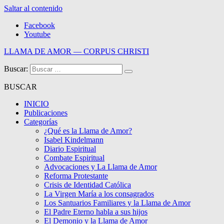
Saltar al contenido
Facebook
Youtube
LLAMA DE AMOR — CORPUS CHRISTI
Buscar:
Blog de la Llama de Amor
BUSCAR
INICIO
Publicaciones
Categorías
¿Qué es la Llama de Amor?
Isabel Kindelmann
Diario Espiritual
Combate Espiritual
Advocaciones y La Llama de Amor
Reforma Protestante
Crisis de Identidad Católica
La Virgen María a los consagrados
Los Santuarios Familiares y la Llama de Amor
El Padre Eterno habla a sus hijos
El Demonio y la Llama de Amor