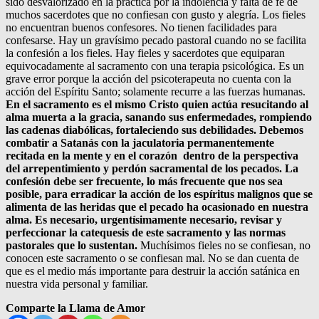
sido desvalorizado en la práctica por la indolencia y falta de fe de
muchos sacerdotes que no confiesan con gusto y alegría. Los fieles
no encuentran buenos confesores. No tienen facilidades para
confesarse. Hay un gravísimo pecado pastoral cuando no se facilita
la confesión a los fieles. Hay fieles y sacerdotes que equiparan
equivocadamente al sacramento con una terapia psicológica. Es un
grave error porque la acción del psicoterapeuta no cuenta con la
acción del Espíritu Santo; solamente recurre a las fuerzas humanas.
En el sacramento es el mismo Cristo quien actúa resucitando al
alma muerta a la gracia, sanando sus enfermedades, rompiendo
las cadenas diabólicas, fortaleciendo sus debilidades. Debemos
combatir a Satanás con la jaculatoria permanentemente
recitada en la mente y en el corazón dentro de la perspectiva
del arrepentimiento y perdón sacramental de los pecados. La
confesión debe ser frecuente, lo más frecuente que nos sea
posible, para erradicar la acción de los espíritus malignos que se
alimenta de las heridas que el pecado ha ocasionado en nuestra
alma. Es necesario, urgentísimamente necesario, revisar y
perfeccionar la catequesis de este sacramento y las normas
pastorales que lo sustentan.
Muchísimos fieles no se confiesan, no
conocen este sacramento o se confiesan mal. No se dan cuenta de
que es el medio más importante para destruir la acción satánica en
nuestra vida personal y familiar.
Comparte la Llama de Amor