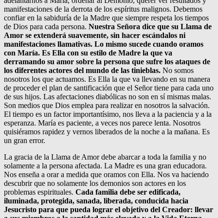
adelantarnos a María, ordenar al Demonio, querer ver resultados y
manifestaciones de la derrota de los espíritus malignos. Debemos
confiar en la sabiduría de la Madre que siempre respeta los tiempos
de Dios para cada persona.
Nuestra Señora dice que su Llama de
Amor se extenderá suavemente, sin hacer escándalos ni
manifestaciones llamativas. Lo mismo sucede cuando oramos
con María. Es Ella con su estilo de Madre la que va
derramando su amor sobre la persona que sufre los ataques de
los diferentes actores del mundo de las tinieblas.
No somos
nosotros los que actuamos. Es Ella la que va llevando en su manera
de proceder el plan de santificación que el Señor tiene para cada uno
de sus hijos. Las afectaciones diabólicas no son en sí mismas malas.
Son medios que Dios emplea para realizar en nosotros la salvación.
El tiempo es un factor importantísimo, nos lleva a la paciencia y a la
esperanza. María es paciente, a veces nos parece lenta. Nosotros
quisiéramos rapidez y vernos liberados de la noche a la mañana. Es
un gran error.
La gracia de la Llama de Amor debe abarcar a toda la familia y no
solamente a la persona afectada. La Madre es una gran educadora.
Nos enseña a orar a medida que oramos con Ella. Nos va haciendo
descubrir que no solamente los demonios son actores en los
problemas espirituales.
Cada familia debe ser edificada,
iluminada, protegida, sanada, liberada, conducida hacia
Jesucristo para que pueda lograr el objetivo del Creador: llevar