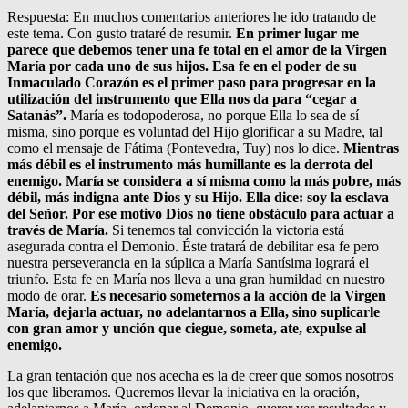
Respuesta: En muchos comentarios anteriores he ido tratando de
este tema. Con gusto trataré de resumir.
En primer lugar me
parece que debemos tener una fe total en el amor de la Virgen
María por cada uno de sus hijos. Esa fe en el poder de su
Inmaculado Corazón es el primer paso para progresar en la
utilización del instrumento que Ella nos da para “cegar a
Satanás”.
María es todopoderosa, no porque Ella lo sea de sí
misma, sino porque es voluntad del Hijo glorificar a su Madre, tal
como el mensaje de Fátima (Pontevedra, Tuy) nos lo dice.
Mientras
más débil es el instrumento más humillante es la derrota del
enemigo. María se considera a sí misma como la más pobre, más
débil, más indigna ante Dios y su Hijo. Ella dice: soy la esclava
del Señor. Por ese motivo Dios no tiene obstáculo para actuar a
través de María.
Si tenemos tal convicción la victoria está
asegurada contra el Demonio. Éste tratará de debilitar esa fe pero
nuestra perseverancia en la súplica a María Santísima logrará el
triunfo. Esta fe en María nos lleva a una gran humildad en nuestro
modo de orar.
Es necesario someternos a la acción de la Virgen
María, dejarla actuar, no adelantarnos a Ella, sino suplicarle
con gran amor y unción que ciegue, someta, ate, expulse al
enemigo.
La gran tentación que nos acecha es la de creer que somos nosotros
los que liberamos. Queremos llevar la iniciativa en la oración,