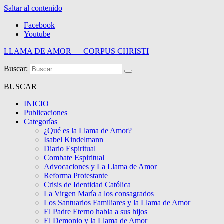
Saltar al contenido
Facebook
Youtube
LLAMA DE AMOR — CORPUS CHRISTI
Buscar:
Blog de la Llama de Amor
BUSCAR
INICIO
Publicaciones
Categorías
¿Qué es la Llama de Amor?
Isabel Kindelmann
Diario Espiritual
Combate Espiritual
Advocaciones y La Llama de Amor
Reforma Protestante
Crisis de Identidad Católica
La Virgen María a los consagrados
Los Santuarios Familiares y la Llama de Amor
El Padre Eterno habla a sus hijos
El Demonio y la Llama de Amor