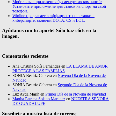
Мобильные приложения букмекерских компаний:
Установите приложение для ставок на спорт на свой
телефон.
Winline предлагает коэффициенты на ставки в
киберспорте, включая DOTA, CS и LOL.
Ayúdanos con tu aporte! Sólo haz click en la
imagen.
Comentarios recientes
Ana Cristina Solís Fernández
en
LA LLAMA DE AMOR
PROTEGE A LAS FAMILIAS
SONIA Beatriz Cabrera
en
Noveno Día de la Novena de
Navidad
SONIA Beatriz Cabrera
en
Segundo Día de la Novena de
Navidad
Luz Ayda Marín
en
Primer Día de la Novena de Navidad
Martha Patricia Solano Martinez
en
NUESTRA SEÑORA
DE GUADALUPE
Suscibete a nuestra lista de correos¡