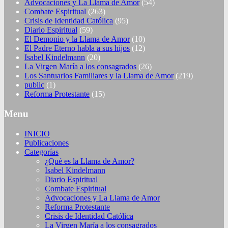
Advocaciones y La Llama de Amor
(54)
Combate Espiritual
(263)
Crisis de Identidad Católica
(95)
Diario Espiritual
(59)
El Demonio y la Llama de Amor
(10)
El Padre Eterno habla a sus hijos
(12)
Isabel Kindelmann
(20)
La Virgen María a los consagrados
(26)
Los Santuarios Familiares y la Llama de Amor
(219)
public
(1)
Reforma Protestante
(15)
Menu
INICIO
Publicaciones
Categorías
¿Qué es la Llama de Amor?
Isabel Kindelmann
Diario Espiritual
Combate Espiritual
Advocaciones y La Llama de Amor
Reforma Protestante
Crisis de Identidad Católica
La Virgen María a los consagrados