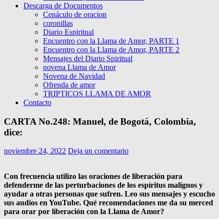
Descarga de Documentos
Cenáculo de oracion
coronillas
Diario Espiritual
Encuentro con la Llama de Amor, PARTE 1
Encuentro con la Llama de Amor, PARTE 2
Mensajes del Diario Spiritual
novena Llama de Amor
Novena de Navidad
Ofrenda de amor
TRIPTICOS LLAMA DE AMOR
Contacto
CARTA No.248: Manuel, de Bogotá, Colombia,
dice:
noviembre 24, 2022
Deja un comentario
Con frecuencia utilizo las oraciones de liberación para
defenderme de las perturbaciones de los espíritus malignos y
ayudar a otras personas que sufren. Leo sus mensajes y escucho
sus audios en YouTube. Qué recomendaciones me da su merced
para orar por liberación con la Llama de Amor?