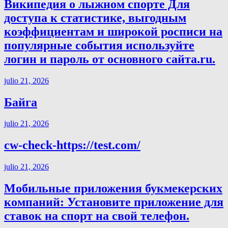
Википедия о лыжном спорте Для
доступа к статистике, выгодным
коэффициентам и широкой росписи на
популярные события используйте
логин и пароль от основного сайта.ru.
julio 21, 2026
Байга
julio 21, 2026
cw-check-https://test.com/
julio 21, 2026
Мобильные приложения букмекерских
компаний: Установите приложение для
ставок на спорт на свой телефон.