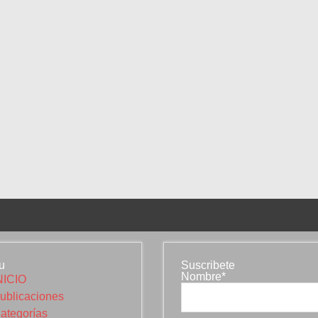
u
Suscribete
Nombre*
NICIO
ublicaciones
ategorías