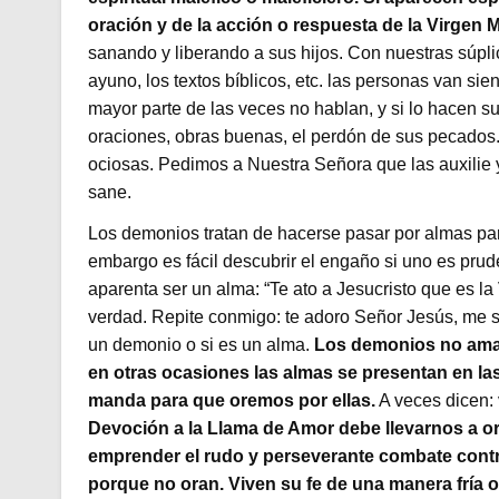
oración y de la acción o respuesta de la Virgen M
sanando y liberando a sus hijos. Con nuestras súplica
ayuno, los textos bíblicos, etc. las personas van s
mayor parte de las veces no hablan, y si lo hacen s
oraciones, obras buenas, el perdón de sus pecado
ociosas. Pedimos a Nuestra Señora que las auxilie y 
sane.
Los demonios tratan de hacerse pasar por almas par
embargo es fácil descubrir el engaño si uno es prud
aparenta ser un alma: “Te ato a Jesucristo que es l
verdad. Repite conmigo: te adoro Señor Jesús, me so
un demonio o si es un alma.
Los demonios no aman
en otras ocasiones las almas se presentan en la
manda para que oremos por ellas.
A veces dicen: 
Devoción a la Llama de Amor debe llevarnos a ora
emprender el rudo y perseverante combate contra
porque no oran. Viven su fe de una manera fría o