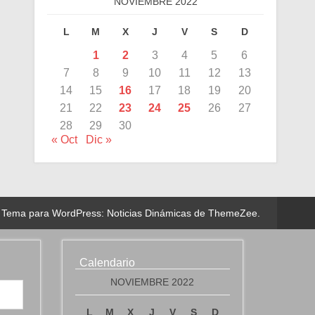
NOVIEMBRE 2022
L
M
X
J
V
S
D
1
2
3
4
5
6
7
8
9
10
11
12
13
14
15
16
17
18
19
20
21
22
23
24
25
26
27
28
29
30
« Oct
Dic »
Tema para WordPress: Noticias Dinámicas de ThemeZee.
Calendario
NOVIEMBRE 2022
L
M
X
J
V
S
D