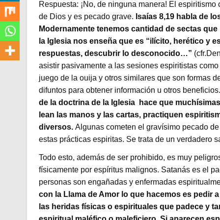
Respuesta: ¡No, de ninguna manera! El espiritismo c
de Dios y es pecado grave.
Isaías 8,19 habla de l
Modernamente tenemos cantidad de sectas que pr
la Iglesia nos enseña que es “ilícito, herético 
respuestas, descubrir lo desconocido…”
(cfr.De
asistir pasivamente a las sesiones espiritistas co
juego de la ouija y otros similares que son formas d
difuntos para obtener información u otros beneficio
de la doctrina de la Iglesia hace que muchísima
lean las manos y las cartas, practiquen espirit
diversos.
Algunas cometen el gravísimo pecado de re
estas prácticas espiritas. Se trata de un verdadero s
Todo esto, además de ser prohibido, es muy peligro
físicamente por espíritus malignos. Satanás es el pad
personas son engañadas y enfermadas espiritualmen
con la Llama de Amor lo que hacemos es pedir a 
las heridas físicas o espirituales que padece y 
espiritual maléfico o maleficiero. Si aparecen esp