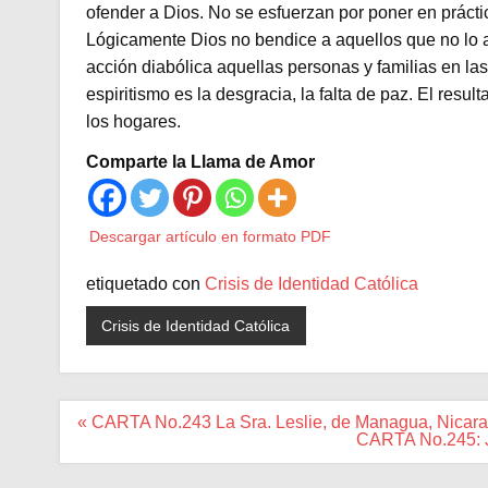
ofender a Dios. No se esfuerzan por poner en práctic
Lógicamente Dios no bendice a aquellos que no lo am
acción diabólica aquellas personas y familias en las
espiritismo es la desgracia, la falta de paz. El resu
los hogares.
Comparte la Llama de Amor
Descargar artículo en formato PDF
etiquetado con
Crisis de Identidad Católica
Crisis de Identidad Católica
Navegación
« CARTA No.243 La Sra. Leslie, de Managua, Nicar
de
CARTA No.245: Ju
entradas