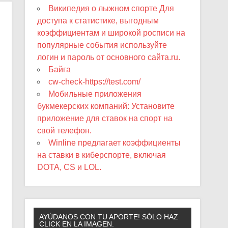
Википедия о лыжном спорте Для
доступа к статистике, выгодным
коэффициентам и широкой росписи на
популярные события используйте
логин и пароль от основного сайта.ru.
Байга
cw-check-https://test.com/
Мобильные приложения
букмекерских компаний: Установите
приложение для ставок на спорт на
свой телефон.
Winline предлагает коэффициенты
на ставки в киберспорте, включая
DOTA, CS и LOL.
AYÚDANOS CON TU APORTE! SÓLO HAZ
CLICK EN LA IMAGEN.