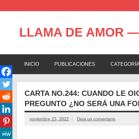
Saltar
al
contenido
LLAMA DE AMOR —
Blog de la Llama de Amor
INICIO
PUBLICACIONES
CATEGORÍ
CARTA NO.244: CUANDO LE OI
PREGUNTO ¿NO SERÁ UNA FO
noviembre 23, 2022
Deja un comentario