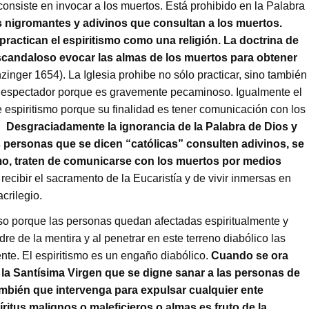
onsiste en invocar a los muertos. Está prohibido en la Palabra
os nigromantes y adivinos que consultan a los muertos.
actican el espiritismo como una religión. La doctrina de
y escandaloso evocar las almas de los muertos para obtener
nzinger 1654). La Iglesia prohibe no sólo practicar, sino también
mo espectador porque es gravemente pecaminoso. Igualmente el
e espiritismo porque su finalidad es tener comunicación con los
s.
Desgraciadamente la ignorancia de la Palabra de Dios y
s personas que se dicen “católicas” consulten adivinos, se
ismo, traten de comunicarse con los muertos por medios
cibir el sacramento de la Eucaristía y de vivir inmersas en
acrilegio.
so porque las personas quedan afectadas espiritualmente y
re de la mentira y al penetrar en este terreno diabólico las
te. El espiritismo es un engaño diabólico.
Cuando se ora
la Santísima Virgen que se digne sanar a las personas de
también que intervenga para expulsar cualquier ente
íritus malignos o maleficieros o almas es fruto de la