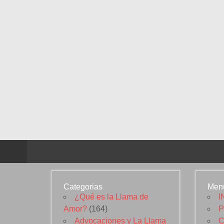
Categorias
Men
¿Qué es la Llama de
I
Amor?
(164)
P
Advocaciones y La Llama
C