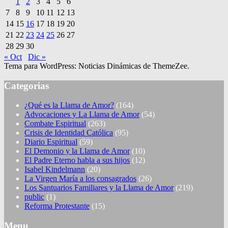
1
2
3
4
5
6
7
8
9
10
11
12
13
14
15
16
17
18
19
20
21
22
23
24
25
26
27
28
29
30
« Oct
Dic »
Tema para WordPress: Noticias Dinámicas de ThemeZee.
Categorias
¿Qué es la Llama de Amor?
(164)
Advocaciones y La Llama de Amor
(54)
Combate Espiritual
(263)
Crisis de Identidad Católica
(95)
Diario Espiritual
(59)
El Demonio y la Llama de Amor
(10)
El Padre Eterno habla a sus hijos
(12)
Isabel Kindelmann
(20)
La Virgen María a los consagrados
(26)
Los Santuarios Familiares y la Llama de Amor
(219)
public
(1)
Reforma Protestante
(15)
Menu