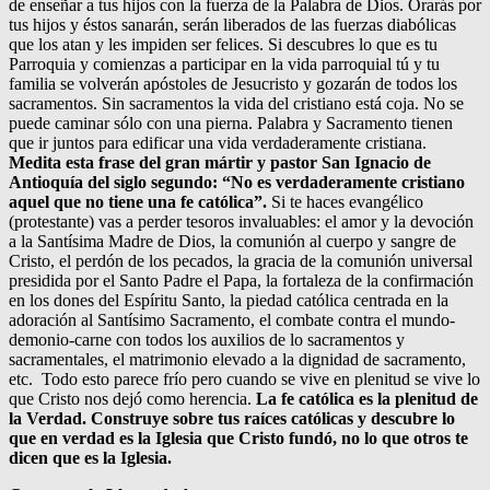
de enseñar a tus hijos con la fuerza de la Palabra de Dios. Orarás por
tus hijos y éstos sanarán, serán liberados de las fuerzas diabólicas
que los atan y les impiden ser felices. Si descubres lo que es tu
Parroquia y comienzas a participar en la vida parroquial tú y tu
familia se volverán apóstoles de Jesucristo y gozarán de todos los
sacramentos. Sin sacramentos la vida del cristiano está coja. No se
puede caminar sólo con una pierna. Palabra y Sacramento tienen
que ir juntos para edificar una vida verdaderamente cristiana.
Medita esta frase del gran mártir y pastor San Ignacio de
Antioquía del siglo segundo: “No es verdaderamente cristiano
aquel que no tiene una fe católica”.
Si te haces evangélico
(protestante) vas a perder tesoros invaluables: el amor y la devoción
a la Santísima Madre de Dios, la comunión al cuerpo y sangre de
Cristo, el perdón de los pecados, la gracia de la comunión universal
presidida por el Santo Padre el Papa, la fortaleza de la confirmación
en los dones del Espíritu Santo, la piedad católica centrada en la
adoración al Santísimo Sacramento, el combate contra el mundo-
demonio-carne con todos los auxilios de lo sacramentos y
sacramentales, el matrimonio elevado a la dignidad de sacramento,
etc. Todo esto parece frío pero cuando se vive en plenitud se vive lo
que Cristo nos dejó como herencia.
La fe católica es la plenitud de
la Verdad. Construye sobre tus raíces católicas y descubre lo
que en verdad es la Iglesia que Cristo fundó, no lo que otros te
dicen que es la Iglesia.