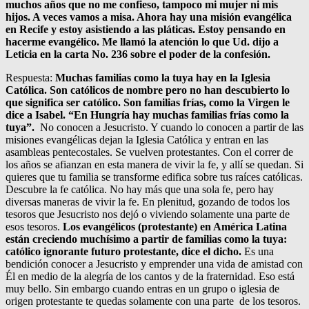
muchos años que no me confieso, tampoco mi mujer ni mis
hijos. A veces vamos a misa. Ahora hay una misión evangélica
en Recife y estoy asistiendo a las pláticas. Estoy pensando en
hacerme evangélico. Me llamó la atención lo que Ud. dijo a
Leticia en la carta No. 236 sobre el poder de la confesión.
Respuesta:
Muchas familias como la tuya hay en la Iglesia
Católica. Son católicos de nombre pero no han descubierto lo
que significa ser católico. Son familias frías, como la Virgen le
dice a Isabel. “En Hungría hay muchas familias frías como la
tuya”.
No conocen a Jesucristo. Y cuando lo conocen a partir de las
misiones evangélicas dejan la Iglesia Católica y entran en las
asambleas pentecostales. Se vuelven protestantes. Con el correr de
los años se afianzan en esta manera de vivir la fe, y allí se quedan. Si
quieres que tu familia se transforme edifica sobre tus raíces católicas.
Descubre la fe católica. No hay más que una sola fe, pero hay
diversas maneras de vivir la fe. En plenitud, gozando de todos los
tesoros que Jesucristo nos dejó o viviendo solamente una parte de
esos tesoros.
Los evangélicos (protestante) en América Latina
están creciendo muchísimo a partir de familias como la tuya:
católico ignorante futuro protestante, dice el dicho.
Es una
bendición conocer a Jesucristo y emprender una vida de amistad con
Él en medio de la alegría de los cantos y de la fraternidad. Eso está
muy bello. Sin embargo cuando entras en un grupo o iglesia de
origen protestante te quedas solamente con una parte de los tesoros.