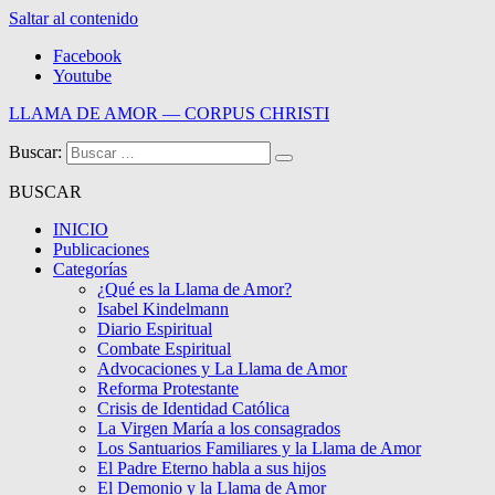
Saltar al contenido
Facebook
Youtube
LLAMA DE AMOR — CORPUS CHRISTI
Buscar:
Blog de la Llama de Amor
BUSCAR
INICIO
Publicaciones
Categorías
¿Qué es la Llama de Amor?
Isabel Kindelmann
Diario Espiritual
Combate Espiritual
Advocaciones y La Llama de Amor
Reforma Protestante
Crisis de Identidad Católica
La Virgen María a los consagrados
Los Santuarios Familiares y la Llama de Amor
El Padre Eterno habla a sus hijos
El Demonio y la Llama de Amor