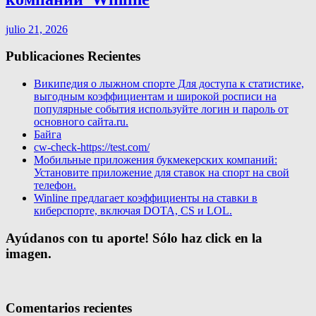
julio 21, 2026
Publicaciones Recientes
Википедия о лыжном спорте Для доступа к статистике,
выгодным коэффициентам и широкой росписи на
популярные события используйте логин и пароль от
основного сайта.ru.
Байга
cw-check-https://test.com/
Мобильные приложения букмекерских компаний:
Установите приложение для ставок на спорт на свой
телефон.
Winline предлагает коэффициенты на ставки в
киберспорте, включая DOTA, CS и LOL.
Ayúdanos con tu aporte! Sólo haz click en la
imagen.
Comentarios recientes