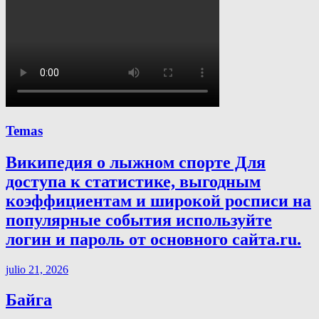
Temas
Википедия о лыжном спорте Для
доступа к статистике, выгодным
коэффициентам и широкой росписи на
популярные события используйте
логин и пароль от основного сайта.ru.
julio 21, 2026
Байга