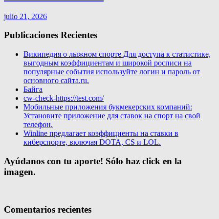
julio 21, 2026
Publicaciones Recientes
Википедия о лыжном спорте Для доступа к статистике,
выгодным коэффициентам и широкой росписи на
популярные события используйте логин и пароль от
основного сайта.ru.
Байга
cw-check-https://test.com/
Мобильные приложения букмекерских компаний:
Установите приложение для ставок на спорт на свой
телефон.
Winline предлагает коэффициенты на ставки в
киберспорте, включая DOTA, CS и LOL.
Ayúdanos con tu aporte! Sólo haz click en la
imagen.
Comentarios recientes