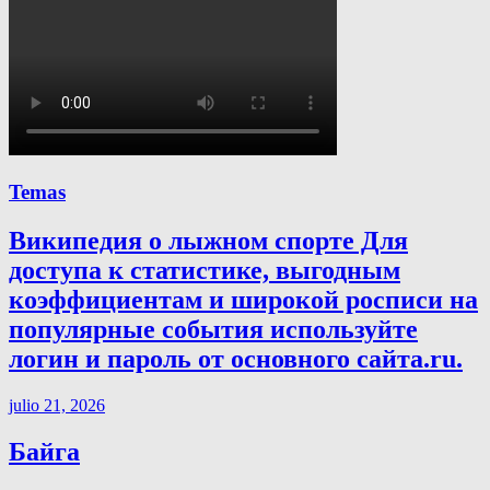
Temas
Википедия о лыжном спорте Для
доступа к статистике, выгодным
коэффициентам и широкой росписи на
популярные события используйте
логин и пароль от основного сайта.ru.
julio 21, 2026
Байга