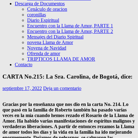
Descarga de Documentos
Cenáculo de oracion
coronillas
Diario Espiritual
Encuentro con la Llama de Amor, PARTE 1
Encuentro con la Llama de Amor, PARTE 2
Mensajes del Diario Spiritual
novena Llama de Amor
Novena de Navidad
Ofrenda de amor
TRIPTICOS LLAMA DE AMOR
Contacto
CARTA No.215: La Sra. Carolina, de Bogotá, dice:
septiembre 17, 2022
Deja un comentario
Gracias por la enseñanza que nos dio en la carta No. 214. Lo
que pasó en la familia de Roberto también ha pasado varias
veces en la mía cuando hemos rezado el Rosario de la Llama de
Amor. Ha habido varias manifestaciones de espíritus malignos y
verdaderas liberaciones. A partir de entonces rezamos la Llama
de amor todos los días y la vida en la familia ha ido mejorando
enormemente. Dejamos de pelearnos, se calmaron las