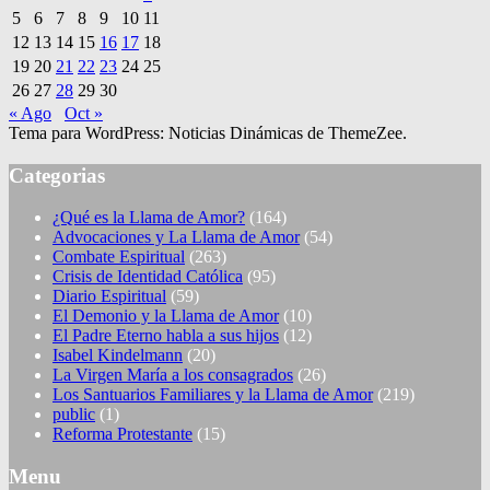
5
6
7
8
9
10
11
12
13
14
15
16
17
18
19
20
21
22
23
24
25
26
27
28
29
30
« Ago
Oct »
Tema para WordPress: Noticias Dinámicas de ThemeZee.
Categorias
¿Qué es la Llama de Amor?
(164)
Advocaciones y La Llama de Amor
(54)
Combate Espiritual
(263)
Crisis de Identidad Católica
(95)
Diario Espiritual
(59)
El Demonio y la Llama de Amor
(10)
El Padre Eterno habla a sus hijos
(12)
Isabel Kindelmann
(20)
La Virgen María a los consagrados
(26)
Los Santuarios Familiares y la Llama de Amor
(219)
public
(1)
Reforma Protestante
(15)
Menu