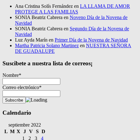
Ana Cristina Solís Fernández
en
LA LLAMA DE AMOR
PROTEGE A LAS FAMILIAS
SONIA Beatriz Cabrera
en
Noveno Día de la Novena de
Navidad
SONIA Beatriz Cabrera
en
Segundo Día de la Novena de
Navidad
Luz Ayda Marín
en
Primer Día de la Novena de Navidad
Martha Patricia Solano Martinez
en
NUESTRA SEÑORA
DE GUADALUPE
Suscibete a nuestra lista de correos¡
Nombre*
Correo electrónico*
Calendario
septiembre 2022
L
M
X
J
V
S
D
1
2
3
4