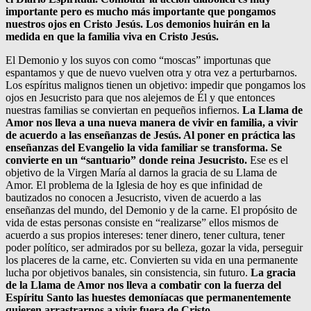
importante pero es mucho más importante que pongamos
nuestros ojos en Cristo Jesús. Los demonios huirán en la
medida en que la familia viva en Cristo Jesús.
El Demonio y los suyos con como “moscas” importunas que
espantamos y que de nuevo vuelven otra y otra vez a perturbarnos.
Los espíritus malignos tienen un objetivo: impedir que pongamos los
ojos en Jesucristo para que nos alejemos de Él y que entonces
nuestras familias se conviertan en pequeños infiernos.
La Llama de
Amor nos lleva a una nueva manera de vivir en familia, a vivir
de acuerdo a las enseñanzas de Jesús. Al poner en práctica las
enseñanzas del Evangelio la vida familiar se transforma. Se
convierte en un “santuario” donde reina Jesucristo.
Ese es el
objetivo de la Virgen María al darnos la gracia de su Llama de
Amor. El problema de la Iglesia de hoy es que infinidad de
bautizados no conocen a Jesucristo, viven de acuerdo a las
enseñanzas del mundo, del Demonio y de la carne. El propósito de
vida de estas personas consiste en “realizarse” ellos mismos de
acuerdo a sus propios intereses: tener dinero, tener cultura, tener
poder político, ser admirados por su belleza, gozar la vida, perseguir
los placeres de la carne, etc. Convierten su vida en una permanente
lucha por objetivos banales, sin consistencia, sin futuro.
La gracia
de la Llama de Amor nos lleva a combatir con la fuerza del
Espíritu Santo las huestes demoníacas que permanentemente
quieren arrastrarnos a vivir fuera de Cristo.