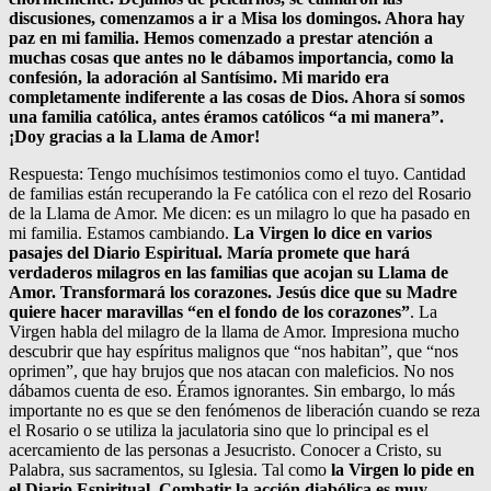
discusiones, comenzamos a ir a Misa los domingos. Ahora hay
paz en mi familia. Hemos comenzado a prestar atención a
muchas cosas que antes no le dábamos importancia, como la
confesión, la adoración al Santísimo. Mi marido era
completamente indiferente a las cosas de Dios. Ahora sí somos
una familia católica, antes éramos católicos “a mi manera”.
¡Doy gracias a la Llama de Amor!
Respuesta: Tengo muchísimos testimonios como el tuyo. Cantidad
de familias están recuperando la Fe católica con el rezo del Rosario
de la Llama de Amor. Me dicen: es un milagro lo que ha pasado en
mi familia. Estamos cambiando.
La Virgen lo dice en varios
pasajes del Diario Espiritual. María promete que hará
verdaderos milagros en las familias que acojan su Llama de
Amor. Transformará los corazones. Jesús dice que su Madre
quiere hacer maravillas “en el fondo de los corazones”
. La
Virgen habla del milagro de la llama de Amor. Impresiona mucho
descubrir que hay espíritus malignos que “nos habitan”, que “nos
oprimen”, que hay brujos que nos atacan con maleficios. No nos
dábamos cuenta de eso. Éramos ignorantes. Sin embargo, lo más
importante no es que se den fenómenos de liberación cuando se reza
el Rosario o se utiliza la jaculatoria sino que lo principal es el
acercamiento de las personas a Jesucristo. Conocer a Cristo, su
Palabra, sus sacramentos, su Iglesia. Tal como
la Virgen lo pide en
el Diario Espiritual. Combatir la acción diabólica es muy