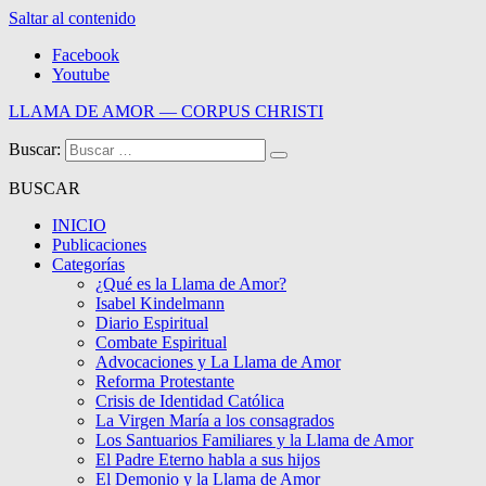
Saltar al contenido
Facebook
Youtube
LLAMA DE AMOR — CORPUS CHRISTI
Buscar:
Blog de la Llama de Amor
BUSCAR
INICIO
Publicaciones
Categorías
¿Qué es la Llama de Amor?
Isabel Kindelmann
Diario Espiritual
Combate Espiritual
Advocaciones y La Llama de Amor
Reforma Protestante
Crisis de Identidad Católica
La Virgen María a los consagrados
Los Santuarios Familiares y la Llama de Amor
El Padre Eterno habla a sus hijos
El Demonio y la Llama de Amor