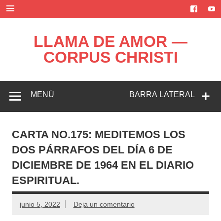
Saltar
al
contenido
LLAMA DE AMOR —
CORPUS CHRISTI
Blog de la Llama de Amor
MENÚ
BARRA LATERAL
CARTA NO.175: MEDITEMOS LOS
DOS PÁRRAFOS DEL DÍA 6 DE
DICIEMBRE DE 1964 EN EL DIARIO
ESPIRITUAL.
junio 5, 2022
Deja un comentario