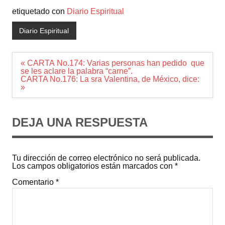
etiquetado con
Diario Espiritual
Diario Espiritual
Navegación
« CARTA No.174: Varias personas han pedido que
de
se les aclare la palabra “carne”.
entradas
CARTA No.176: La sra Valentina, de México, dice:
»
DEJA UNA RESPUESTA
Tu dirección de correo electrónico no será publicada.
Los campos obligatorios están marcados con
*
Comentario
*